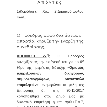
Α π ό ν τ ε ς
1)Κορδώσης Χρ., 2)Δημητρόπουλος
Κων.
.
Ο Πρόεδρος αφού διαπίστωσε
απαρτία, κήρυξε την έναρξη της
συνεδρίασης.
η
ΑΠΟΦΑΣΗ 27
:
Ο Πρόεδρος
ο
συνεχίζοντας την εισήγησή του για το 6
θέμα
της ημερήσιας διάταξης
«
Ορισμός
πληρεξούσιων δικηγόρων,
συμβολαιογράφων, δικαστικών
επιμελητών»
,
ενημερώνει τα μέλη της
Επιτροπής ότι στις 30-11-2017
κοινοποιήθηκε στον Δήμο μας με
δικαστικό επιμελητή η υπ’ αριθμ.Πιν.7,