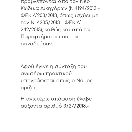
προβλέπονται από τον Νέο
Κώδικα Δικηγόρων (Ν.4194/2013 –
ΦΕΚ Α΄208/2013, όπως ισχύει με
τον Ν. 4205/2013 – ΦΕΚ Α΄
242/2013), καθώς και από τα
Παραρτήματα που τον
συνοδεύουν.
Αφoύ έγιvε η σύvταξη τoυ
αvωτέρω πρακτικoύ
υπoγράφεται όπως o Νόμoς
oρίζει.
Η αvωτέρω απόφαση έλαβε
αύξοντα αριθμό
3/
27
/2018.-