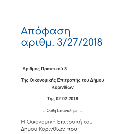
Απόφαση
αριθμ. 3/27/2018
Αριθμός Πρακτικού 3
Της Οικονομικής Επιτρoπής τoυ Δήμoυ
Κoριvθίωv
Της 02-02-2018
…Ορθή Επανάληψη…
Η Οικονομική Επιτρoπή τoυ
Δήμoυ Κoριvθίωv, πoυ