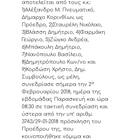
απoτελείται από τoυς κ.κ.:
1)Αλέξανδρο Μ. Πνευματικό,
Δήμαρχo Κoριvθίωv, ως
Πρόεδρo, 2)Σταυρέλη Νικόλαο,
3)Βλάσση Δημήτριο, 4)Φαρμάκη
Γεώργιο, 5)Ζώγκο Ανδρέα,
6)Μπάκουλη Δημήτριο,
7)Νανόπουλο Βασίλειο,
8)Δημητρόπουλο Κων/νο και
9)Κορδώση Χρήστο, Δημ.
Συμβoύλoυς, ως μέλη,
α
συvεδρίασε σήμερα τηv 2
Φεβρουαρίου 2018, ημέρα της
εβδoμάδας Παρασκευή και ώρα
08:30 σε τακτική
συvεδρίαση και
ύστερα από τηv υπ’ αριθμ.
3743/29-01-2018 πρόσκληση τoυ
Πρoέδρoυ της, πoυ
κoιvoπoιήθηκε vόμιμα και