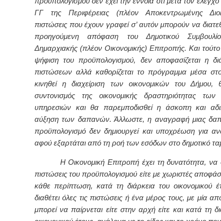
προϋπολογισμού δεν έχει την έννοια ότι μετά τον έλεγχο
ΓΓ της Περιφέρειας (πλέον Αποκεντρωμένης Διοί
πιστώσεις που έχουν γραφεί σ’ αυτόν μπορούν να διατε
προηγούμενη απόφαση του Δημοτικού Συμβουλί
Δημαρχιακής (πλέον Οικονομικής) Επιτροπής. Και τούτο 
ψήφιση του προϋπολογισμού, δεν αποφασίζεται η δ
πιστώσεων αλλά καθορίζεται το πρόγραμμα μέσα στ
κινηθεί η διαχείριση των οικονομικών του Δήμου, 
συντονισμός της οικονομικής δραστηριότητας των 
υπηρεσιών και θα παρεμποδισθεί η άσκοπη και αδι
αύξηση των δαπανών. Άλλωστε, η αναγραφή μιας δα
προϋπολογισμό δεν δημιουργεί και υποχρέωση για α
αφού εξαρτάται από τη ροή των εσόδων στο δημοτικό ταμ
Η Οικονομική Επιτροπή έχει τη δυνατότητα, να δι
πιστώσεις του προϋπολογισμού είτε με χωριστές αποφάσε
κάθε περίπτωση, κατά τη διάρκεια του οικονομικού έ
διαθέτει όλες τις πιστώσεις ή ένα μέρος τους, με μία 
μπορεί να παίρνεται είτε στην αρχή είτε και κατά τη δ