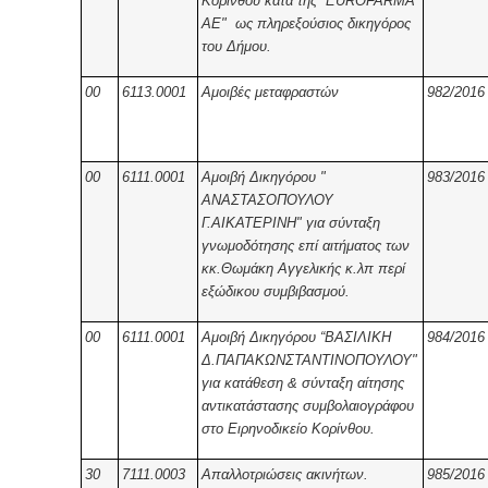
Κορίνθου κατά της “EUROFARMA
AE" ως πληρεξούσιος δικηγόρος
του Δήμου.
00
6113.0001
Αμοιβές μεταφραστών
982/2016
00
6111.0001
Αμοιβή Δικηγόρου "
983/2016
ΑΝΑΣΤΑΣΟΠΟΥΛΟΥ
Γ.ΑΙΚΑΤΕΡΙΝΗ" για σύνταξη
γνωμοδότησης επί αιτήματος των
κκ.Θωμάκη Αγγελικής κ.λπ περί
εξώδικου συμβιβασμού.
00
6111.0001
Αμοιβή Δικηγόρου “ΒΑΣΙΛΙΚΗ
984/2016
Δ.ΠΑΠΑΚΩΝΣΤΑΝΤΙΝΟΠΟΥΛΟΥ"
για κατάθεση & σύνταξη αίτησης
αντικατάστασης συμβολαιογράφου
στο Ειρηνοδικείο Κορίνθου.
30
7111.0003
Απαλλοτριώσεις ακινήτων.
985/2016