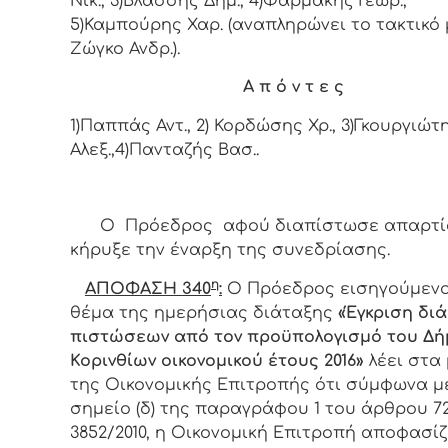
Νικ., 3)Βλάσσης Δημ., 4)Φαρμάκης Γεωρ.,
5)Καμπούρης Χαρ. (αναπληρώνει το τακτικό
Ζώγκο Ανδρ.).
Α π ό ν τ ε ς
1)Παππάς Αντ., 2) Κορδώσης Χρ., 3)Γκουργιώτ
Αλεξ.,4)Πανταζής Βασ..
Ο Πρόεδρος αφού διαπίστωσε απαρτί
κήρυξε την έναρξη της συνεδρίασης.
η
ΑΠΟΦΑΣΗ 340
:
Ο
Πρόεδρος
εισηγούμενο
θέμα της ημερήσιας διάταξης
«Έγκριση δι
πιστώσεων από τον προϋπολογισμό του Δ
Κορινθίων οικονομικού έτους 2016»
λέει στα
της Οικονομικής Επιτροπής ότι σύμφωνα μ
σημείο (δ) της παραγράφου 1 του άρθρου 72
3852/2010, η Οικονομική Επιτροπή αποφασίζ