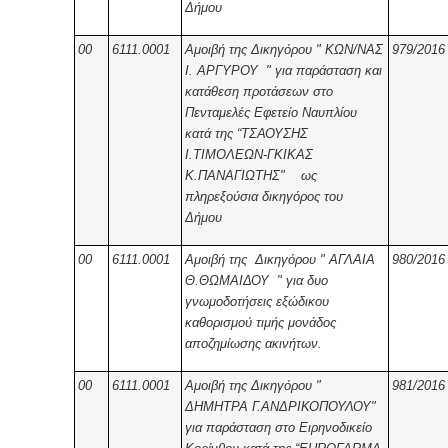
Δήμου
00
6111.0001
Αμοιβή της Δικηγόρου " ΚΩΝ/ΝΑΣ
979/2016
Ι. ΑΡΓΥΡΟΥ " για παράσταση και
κατάθεση προτάσεων στο
Πενταμελές Εφετείο Ναυπλίου
κατά της “ΤΣΑΟΥΣΗΣ
Ι.ΤΙΜΟΛΕΩΝ-ΓΚΙΚΑΣ
Κ.ΠΑΝΑΓΙΩΤΗΣ" ως
πληρεξούσια δικηγόρος του
Δήμου
00
6111.0001
Αμοιβή της Δικηγόρου " ΑΓΛΑΙΑ
980/2016
Θ.ΘΩΜΑΙΔΟΥ " για δυο
γνωμοδοτήσεις εξώδικου
καθορισμού τιμής μονάδος
αποζημίωσης ακινήτων.
00
6111.0001
Αμοιβή της Δικηγόρου "
981/2016
ΔΗΜΗΤΡΑ Γ.ΑΝΔΡΙΚΟΠΟΥΛΟΥ"
για παράσταση στο Ειρηνοδικείο