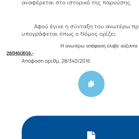
αναφέρεται στο ιστορικό της παρούσης.
Αφoύ έγιvε η σύvταξη τoυ αvωτέρω πρ
υπoγράφεται όπως o Νόμoς oρίζει.
Η αvωτέρω απόφαση έλαβε αύξοντα αρ
28/340/2016.-
Απόφαση αριθμ. 28/340/2016