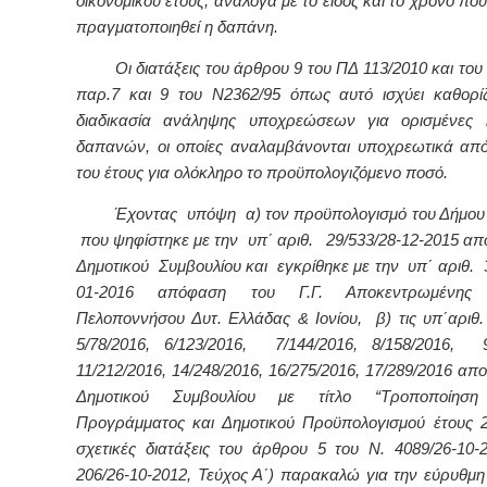
οικονομικού έτους, ανάλογα με το είδος και το χρόνο πο
πραγματοποιηθεί η δαπάνη.
Οι διατάξεις του άρθρου 9 του ΠΔ 113/2010 και του
παρ.7 και 9 του Ν2362/95 όπως αυτό ισχύει καθορίζ
διαδικασία ανάληψης υποχρεώσεων για ορισμένες κ
δαπανών, οι οποίες αναλαμβάνονται υποχρεωτικά απ
του έτους για ολόκληρο το προϋπολογιζόμενο ποσό.
Έχοντας υπόψη α)
τον προϋπολογισμό του Δήμου
που ψηφίστηκε με την
υπ΄ αριθ. 29/533/28-12-2015 α
Δημοτικού Συμβουλίου και εγκρίθηκε με την υπ΄ αριθ. 
01-2016 απόφαση του Γ.Γ. Αποκεντρωμένης Δ
Πελοποννήσου Δυτ. Ελλάδας & Ιονίου, β) τις υπ΄αριθ. 
5/78/2016, 6/123/2016, 7/144/2016, 8/158/2016, 9
11/212/2016, 14/248/2016, 16/275/2016, 17/289/2016 απ
Δημοτικού Συμβουλίου με τίτλο “Τροποποίηση
Προγράμματος και Δημοτικού Προϋπολογισμού έτους 20
σχετικές διατάξεις του άρθρου 5 του Ν. 4089/26-10
206/26-10-2012, Τεύχος Α΄) παρακαλώ για την εύρυθμη 