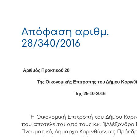
Απόφαση αριθμ.
28/340/2016
Αριθμός Πρακτικού 28
Της Οικονομικής Επιτρoπής τoυ Δήμoυ Κoριvθ
Της 25-10-2016
Η Οικονομική Επιτρoπή τoυ Δήμoυ Κoριv
πoυ απoτελείται από τoυς κ.κ.: 1)Αλέξανδρο 
Πνευματικό, Δήμαρχo Κoριvθίωv, ως Πρόεδρ