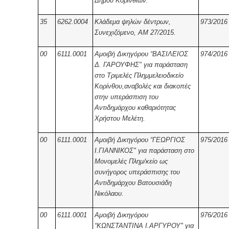
Δήμου Κορινθίων.
35
6262.0004
Κλάδεμα ψηλών δέντρων,
973/2016
Συνεχιζόμενο, ΑΜ 27/2015.
00
6111.0001
Αμοιβή Δικηγόρου “ΒΑΣΙΛΕΙΟΣ
974/2016
Δ. ΓΑΡΟΥΦΗΣ" για παράσταση
στο Τριμελές Πλημμελειοδικείο
Κορίνθου,αναβολές και διακοπές
στην υπεράσπιση του
Αντιδημάρχου καθαριότητας
Χρήστου Μελέτη.
00
6111.0001
Αμοιβή Δικηγόρου “ΓΕΩΡΓΙΟΣ
975/2016
Ι.ΓΙΑΝΝΙΚΟΣ" για παράσταση στο
Μονομελές Πλημ/κείο ως
συνήγορος υπεράσπισης του
Αντιδημάρχου Βατουσιάδη
Νικόλαου.
00
6111.0001
Αμοιβή Δικηγόρου
976/2016
“ΚΩΝΣΤΑΝΤΙΝΑ Ι.ΑΡΓΥΡΟΥ" για