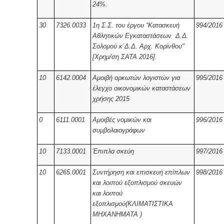
24%.
30
7326.0033
1η Σ.Σ. του έργου “Κατασκευή
994/2016
Αθλητικών Εγκαταστάσεων Δ.Δ.
Σολομού κ΄Δ.Δ. Αρχ. Κορίνθου"
[Χρημ/ση ΣΑΤΑ 2016].
10
6142.0004
Αμοιβή ορκωτών λογιστών για
995/2016
έλεγχο οικονομικών καταστάσεων
χρήσης 2015
0
6111.0001
Αμοιβές νομικών και
996/2016
συμβολαιογράφων
10
7133.0001
Έπιπλα σκεύη
997/2016
10
6265.0001
Συντήρηση και επισκευή επίπλων
998/2016
και λοιπού εξοπλισμού σκευών
και λοιπού
εξοπλισμού(ΚΛΙΜΑΤΙΣΤΙΚΑ
ΜΗΧΑΝΗΜΑΤΑ )