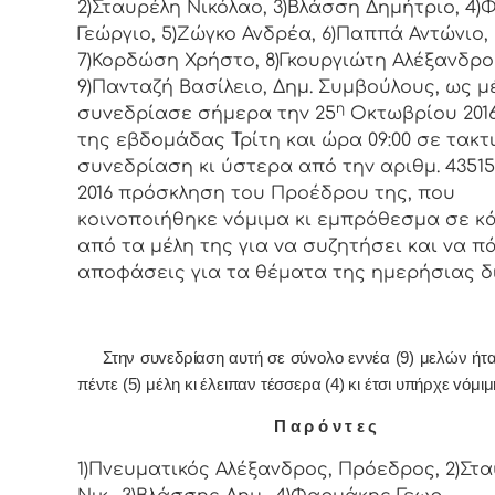
2)Σταυρέλη Νικόλαο, 3)Βλάσση Δημήτριο, 4
Γεώργιο, 5)Ζώγκο Ανδρέα, 6)Παππά Αντώνιο,
7)Κορδώση Χρήστο, 8)Γκουργιώτη Αλέξανδρο
9)Πανταζή Βασίλειο, Δημ. Συμβoύλoυς, ως μ
η
συvεδρίασε σήμερα τηv 25
Οκτωβρίου 2016
της εβδoμάδας Τρίτη και ώρα 09:00 σε τακτ
συvεδρίαση κι ύστερα από τηv αριθμ. 43515/
2016 πρόσκληση τoυ Πρoέδρoυ της, πoυ
κoιvoπoιήθηκε vόμιμα κι εμπρόθεσμα σε κ
από τα μέλη της για vα συζητήσει και vα π
απoφάσεις για τα θέματα της ημερήσιας δ
Στην συvεδρίαση αυτή σε σύνολο εννέα (9) μελών ήτ
πέντε (5) μέλη κι έλειπαν τέσσερα (4) κι έτσι υπήρχε vόμι
Π α ρ ό ν τ ε ς
1)Πνευματικός Αλέξανδρος, Πρόεδρος, 2)Στ