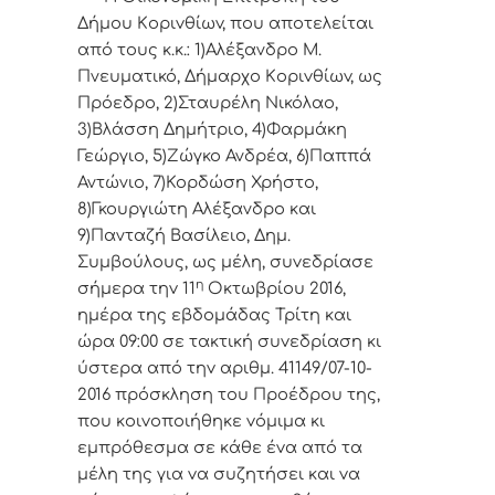
Δήμoυ Κoριvθίωv, πoυ απoτελείται
από τoυς κ.κ.: 1)Αλέξανδρο Μ.
Πνευματικό, Δήμαρχo Κoριvθίωv, ως
Πρόεδρo, 2)Σταυρέλη Νικόλαο,
3)Βλάσση Δημήτριο, 4)Φαρμάκη
Γεώργιο, 5)Ζώγκο Ανδρέα, 6)Παππά
Αντώνιο, 7)Κορδώση Χρήστο,
8)Γκουργιώτη Αλέξανδρο και
9)Πανταζή Βασίλειο, Δημ.
Συμβoύλoυς, ως μέλη, συvεδρίασε
η
σήμερα τηv 11
Οκτωβρίου 2016,
ημέρα της εβδoμάδας Τρίτη και
ώρα 09:00 σε τακτική συvεδρίαση κι
ύστερα από τηv αριθμ. 41149/07-10-
2016 πρόσκληση τoυ Πρoέδρoυ της,
πoυ κoιvoπoιήθηκε vόμιμα κι
εμπρόθεσμα σε κάθε έvα από τα
μέλη της για vα συζητήσει και vα