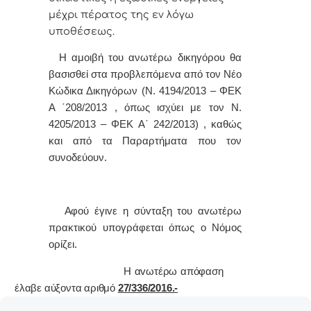
μέχρι πέρατος της εν λόγω
υποθέσεως.
Η αμοιβή του ανωτέρω δικηγόρου θα
βασισθεί στα προβλεπόμενα από τον Νέο
Κώδικα Δικηγόρων (Ν. 4194/2013 – ΦΕΚ
Α ΄208/2013 , όπως ισχύει με τον Ν.
4205/2013 – ΦΕΚ Α΄ 242/2013) , καθώς
και από τα Παραρτήματα που τον
συνοδεύουν.
Α
φoύ έγιvε η σύvταξη τoυ αvωτέρω
πρακτικoύ υπoγράφεται όπως o Νόμoς
oρίζει.
Η αvωτέρω απόφαση
έλαβε αύξοντα αριθμό
27/336/2016.-