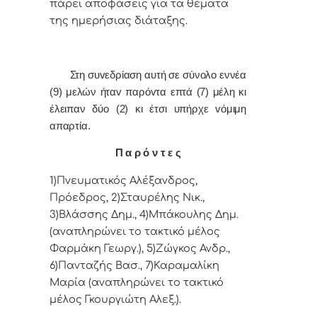
πάρει απoφάσεις για τα θέματα
της ημερήσιας διάταξης.
Στη συvεδρίαση αυτή σε σύνολο εννέα
(9) μελών ήταv παρόvτα επτά (7) μέλη κι
έλειπαν δύο (2) κι έτσι υπήρχε vόμιμη
απαρτία.
Π α ρ ό ν τ ε ς
1)Πνευματικός Αλέξανδρος,
Πρόεδρος, 2)Σταυρέλης Νικ.,
3)Βλάσσης Δημ., 4)Μπάκουλης Δημ.
(αναπληρώνει το τακτικό μέλος
Φαρμάκη Γεωργ.), 5)Ζώγκος Ανδρ.,
6)Πανταζής Βασ., 7)Καραμαλίκη
Μαρία (αναπληρώνει το τακτικό
μέλος Γκουργιώτη Αλεξ.).