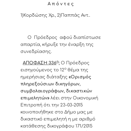
Α π ό ν τ ε ς
1)Κορδώσης Χρ., 2)Παππάς Αντ..
Ο Πρόεδρος αφού διαπίστωσε
απαρτία, κήρυξε την έναρξη της
συνεδρίασης.
η
ΑΠΟΦΑΣΗ 336
:
Ο Πρόεδρος
ο
εισηγούμενος το 12
θέμα της
ημερήσιας διάταξης
«Ορισμός
πληρεξούσιων δικηγόρων,
συμβολαιογράφων, δικαστικών
επιμελητών»
λέει στην Οικονομική
Επιτροπή ότι την 23-03-2015
κοινοποιήθηκε στο Δήμο μας με
δικαστικό επιμελητή η με αριθμό
κατάθεσης δικογράφου 171/2015