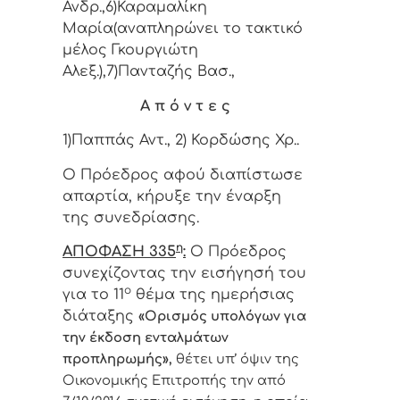
Ανδρ.,6)Καραμαλίκη
Μαρία(αναπληρώνει το τακτικό
μέλος Γκουργιώτη
Αλεξ.),7)Πανταζής Βασ.,
Α π ό ν τ ε ς
1)Παππάς Αντ., 2) Κορδώσης Χρ..
Ο Πρόεδρος αφού διαπίστωσε
απαρτία, κήρυξε την έναρξη
της συνεδρίασης.
η
ΑΠΟΦΑΣΗ 335
:
Ο Πρόεδρος
συνεχίζοντας την εισήγησή του
ο
για το 11
θέμα της ημερήσιας
διάταξης
«
Ορισμός υπολόγων για
την έκδοση ενταλμάτων
προπληρωμής»,
θέτει υπ’ όψιν της
Οικονομικής Επιτροπής την από