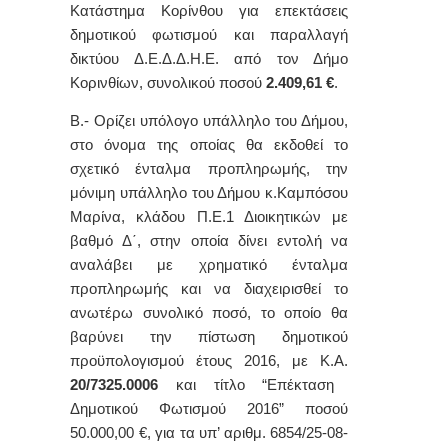
Κατάστημα Κορίνθου
για
επεκτάσεις
δημοτικού φωτισμού και παραλλαγή
δικτύου Δ.Ε.Δ.Δ.Η.Ε.
από τον Δήμο
Κορινθίων, συνολικού ποσού
2.409,61
€
.
Β.- Ορίζει υπόλογο υπάλληλο του Δήμου,
στο όνομα της οποίας θα εκδοθεί το
σχετικό ένταλμα προπληρωμής, την
μόνιμη υπάλληλο του Δήμου κ.Καμπόσου
Μαρίνα, κλάδου Π.Ε.1 Διοικητικών με
βαθμό Δ΄, στην οποία δίνει εντολή να
αναλάβει με χρηματικό ένταλμα
προπληρωμής και να διαχειρισθεί το
ανωτέρω συνολικό ποσό, το οποίο θα
βαρύνει την πίστωση δημοτικού
προϋπολογισμού έτους 2016, με Κ.Α.
20/7325.0006
και τίτλο “Επέκταση
Δημοτικού Φωτισμού 2016” ποσού
50.000,00 €, για τα υπ’ αριθμ. 6854/25-08-