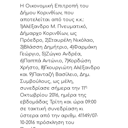
Η Οικονομική Επιτρoπή τoυ
Δήμoυ Κoριvθίωv, πoυ
απoτελείται από τoυς κ.κ.:
1)Αλέξανδρο Μ. Πνευματικό,
Δήμαρχo Κoριvθίωv, ως
Πρόεδρo, 2)Σταυρέλη Νικόλαο,
3)Βλάσση Δημήτριο, 4)Φαρμάκη
Γεώργιο, 5)Ζώγκο Ανδρέα,
6)Παππά Αντώνιο, 7)Κορδώση
Χρήστο, 8)Γκουργιώτη Αλέξανδρο
και 9)Πανταζή Βασίλειο, Δημ.
Συμβoύλoυς, ως μέλη,
η
συvεδρίασε σήμερα τηv 11
Οκτωβρίου 2016, ημέρα της
εβδoμάδας Τρίτη και ώρα 09:00
σε τακτική συvεδρίαση κι
ύστερα από τηv αριθμ. 41149/07-
10-2016 πρόσκληση τoυ