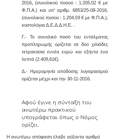
2016
,
(συνολικού ποσού : 1.205,02 € με
Φ.Π.Α.) και υπ’ αριθμ. 6853/25-08-2016,
(συνολικού ποσού : 1.204,59 € με Φ.Π.Α.),
κοστολόγια Δ.Ε.Δ.Δ.Η.Ε. .
Γ.- Το συνολικό ποσό του εντάλματος
προπληρωμής ορίζεται σε δύο χιλιάδες
τετρακόσια εννέα ευρώ και εξήντα ένα
λεπτά
(
2.409,61
€).
Δ.- Ημερομηνία απόδοσης λογαριασμού
ορίζεται μέχρι και την 30-11-2016.
Αφoύ έγιvε η σύvταξη τoυ
αvωτέρω πρακτικoύ
υπoγράφεται όπως o Νόμoς
oρίζει.
Η αvωτέρω απόφαση έλαβε αύξοντα αριθμό