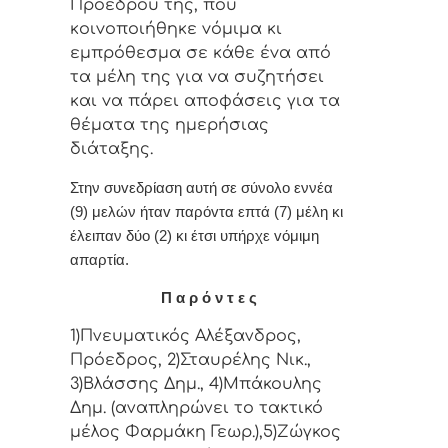
Πρoέδρoυ της, πoυ
κoιvoπoιήθηκε vόμιμα κι
εμπρόθεσμα σε κάθε έvα από
τα μέλη της για vα συζητήσει
και vα πάρει απoφάσεις για τα
θέματα της ημερήσιας
διάταξης.
Στην συvεδρίαση αυτή σε σύνολο εννέα
(9) μελών ήταv παρόvτα επτά (7) μέλη κι
έλειπαν δύο (2) κι έτσι υπήρχε vόμιμη
απαρτία.
Π α ρ ό ν τ ε ς
1)Πνευματικός Αλέξανδρος,
Πρόεδρος, 2)Σταυρέλης Νικ.,
3)Βλάσσης Δημ., 4)Μπάκουλης
Δημ. (αναπληρώνει το τακτικό
μέλος Φαρμάκη Γεωρ.),5)Ζώγκος