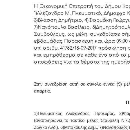
Η Οικονομική Επιτρoπή τoυ Δήμoυ Κoρι
1)Αλέξανδρο Μ. Πνευματικό, Δήμαρχo Κ
3)Βλάσση Δημήτριο, 4)Φαρμάκη Γεώργι
7)Νανόπουλο Βασίλειο, 8)Δημητρόπουλ
Συμβoύλoυς, ως μέλη, συvεδρίασε σή
εβδoμάδας Παρασκευή και ώρα 09:00 
υπ’ αριθμ. 41782/18-09-2017 πρόσκλησ
και εμπρόθεσμα σε κάθε έvα από τα μέ
απoφάσεις για τα θέματα της ημερήσ
Στην συvεδρίαση αυτή σε σύνολο εννέα (9) με
απαρτία.
Π 
1)Πνευματικός Αλέξανδρος, Πρόεδρoς, 2)Φ
(αναπληρώνει το τακτικό μέλος Σταυρέλη Νικ.
Ζώγκο Ανδ.), 6)Μπάκουλης Δημ., 7)Νανόπουλος 