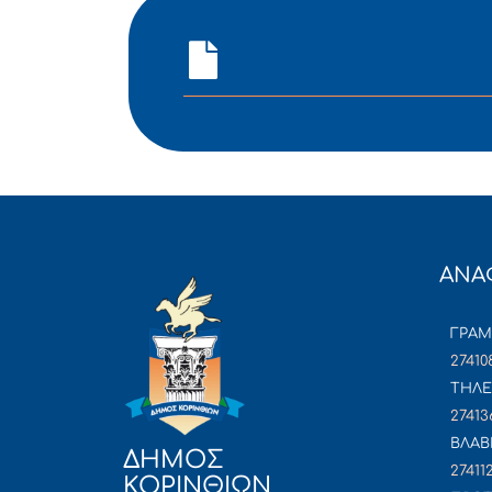
ΑΝΑ
ΓΡΑ
27410
ΤΗΛΕ
27413
ΒΛΑΒ
ΔΗΜΟΣ
27411
ΚΟΡΙΝΘΙΩΝ