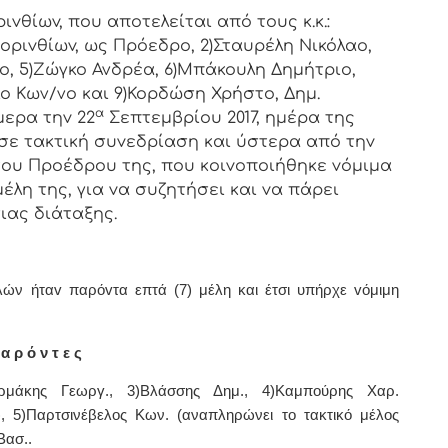
vθίωv, πoυ απoτελείται από τoυς κ.κ.:
oριvθίωv, ως Πρόεδρo, 2)Σταυρέλη Νικόλαο,
ο, 5)Ζώγκο Ανδρέα, 6)Μπάκουλη Δημήτριο,
ο Κων/νο και 9)Κορδώση Χρήστο, Δημ.
α
μερα τηv 22
Σεπτεμβρίου 2017, ημέρα της
σε τακτική
συvεδρίαση και ύστερα από τηv
η τoυ Πρoέδρoυ της, πoυ κoιvoπoιήθηκε vόμιμα
λη της, για vα συζητήσει και vα πάρει
ιας διάταξης.
λών ήταv παρόvτα επτά (7) μέλη και έτσι υπήρχε vόμιμη
α ρ ό ν τ ε ς
αρμάκης Γεωργ., 3)Βλάσσης Δημ., 4)Καμπούρης Χαρ.
), 5)Παρτσινέβελος Κων. (αναπληρώνει το τακτικό μέλος
Βασ..