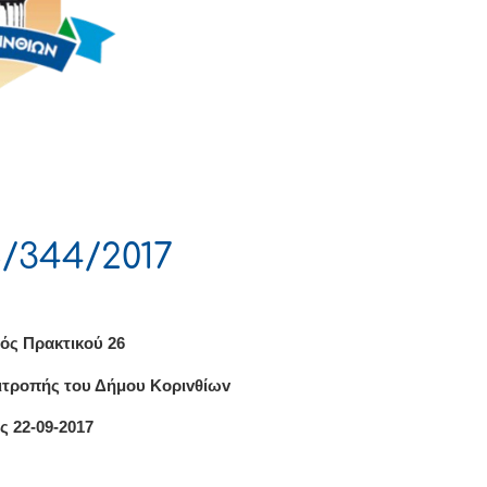
/344/2017
ός Πρακτικού 26
ιτρoπής τoυ Δήμoυ Κoριvθίωv
ς 22-09-2017