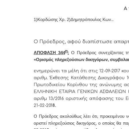
Α 
1)Κορδώσης Χρ. 2)Δημητρόπουλος Κων..
Ο Πρόεδρος, αφού διαπίστωσε απαρτί
η
ΑΠΟΦΑΣΗ 344
:
Ο Πρόεδρος συνεχίζοντας τη
«Ορισμός πληρεξούσιων δικηγόρων, συμβολα
ενημερώνει τα μέλη ότι στις 12-09-2017 κ
αριθμ. Έκθεσης Κατάθεσης Δικογράφου 1
Πρωτοδικείου Κορίνθου της ανώνυμης α
ΕΛΛΗΝΙΚΗ ΕΤΑΙΡΙΑ ΓΕΝΙΚΩΝ ΑΣΦΑΛΕΙΩΝ Η 
αριθμ 13/2016 οριστικής απόφασης του Ε
21-02-201
8.
Ο Πρόεδρος ακολούθως λέει ότι, π
ροκειμένου ν
οριστεί πληρεξούσιος δικηγόρος, ο οποίος
θα πα