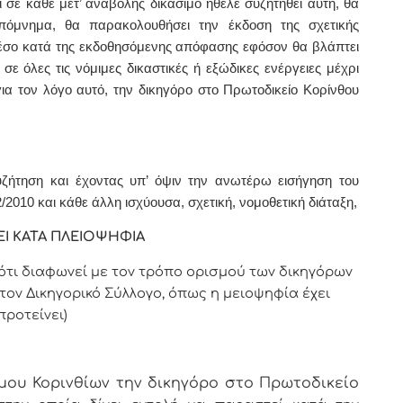
 σε κάθε μετ’ αναβολής δικάσιμο ήθελε συζητηθεί αυτή, θα
 υπόμνημα,
θα παρακολουθήσει την έκδοση της σχετικής
μέσο
κατά της εκδοθησόμενης απόφασης εφόσον θα βλάπτει
ε όλες τις νόμιμες δικαστικές ή εξώδικες ενέργειες μέχρι
για τον λόγο αυτό, την δικηγόρο στο Πρωτοδικείο Κορίνθου
ζήτηση και έχοντας υπ’ όψιν την ανωτέρω εισήγηση του
/2010 και κάθε άλλη ισχύουσα, σχετική, νομοθετική διάταξη,
Ι ΚΑΤΑ ΠΛΕΙΟΨΗΦΙΑ
ότι διαφωνεί με τον τρόπο ορισμού των δικηγόρων
 τον Δικηγορικό Σύλλογο, όπως η μειοψηφία έχει
προτείνει)
ου Κορινθίων την δικηγόρο στο Πρωτοδικείο