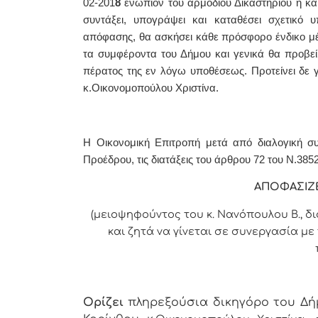
02-201
8
ενώπιον του αρμόδιου Δικαστηρίου ή και
συντάξει, υπογράψει και καταθέσει σχετικό
απόφασης, θα ασκήσει
κάθε πρόσφορο ένδικο 
τα συμφέροντα του Δήμου και γενικά θα προβεί σ
πέρατος της εν λόγω υποθέσεως.
Προτείνει δε 
κ.Οικονομοπούλου Χριστίνα.
Η Οικονομική Επιτροπή μετά από διαλογική συ
Προέδρου, τις διατάξεις του άρθρου 72 του Ν.3852
ΑΠΟΦΑΣΙΖΕ
(μειοψηφούντος του κ. Νανόπουλου Β.,
δι
και ζητά να γίνεται σε συνεργασία με
Ορίζει
πληρεξούσια δικηγόρο του Δήμ