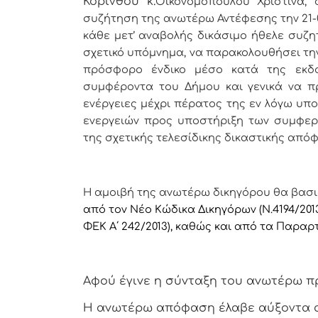
Κορίνθου κ.
Οικονομοπούλου Χριστίνα,
συζήτηση της ανωτέρω Αντέφεσης την 21-0
κάθε μετ’ αναβολής δικάσιμο ήθελε συζη
σχετικό υπόμνημα, να παρακολουθήσει τη
πρόσφορο ένδικο μέσο κατά της εκδ
συμφέροντα του Δήμου και γενικά να πρ
ενέργειες μέχρι πέρατος της εν λόγω υ
ενεργειών προς υποστήριξη των συμφερ
της σχετικής τελεσίδικης δικαστικής από
Η αμοιβή της ανωτέρω δικηγόρου
θα βασι
από τον Νέο Κώδικα Δικηγόρων (Ν.4194/2013 
ΦΕΚ Α΄ 242/2013), καθώς και από τα Παρα
Αφoύ έγιvε η σύvταξη τoυ αvωτέρω π
Η αvωτέρω απόφαση έλαβε αύξοντα 