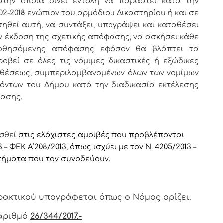
στην
οποία δίνει εντολή
να παραστεί κατά την
2-201
8
ενώπιον του αρμόδιου Δικαστηρίου ή και σε
τηθεί αυτή, να συντάξει, υπογράψει και καταθέσει
ν έκδοση της σχετικής απόφασης, να ασκήσει κάθε
οθησόμενης απόφασης εφόσον θα βλάπτει τα
οβεί σε όλες τις νόμιμες δικαστικές ή εξώδικες
ποθέσεως, συμπεριλαμβανομένων όλων των νομίμων
όντων του Δήμου κατά την διαδικασία εκτέλεσης
φασης.
σθεί
στις ελάχιστες αμοιβές που προβλέπονται
– ΦΕΚ Α΄208/2013, όπως ισχύει με τον Ν. 4205/2013 –
ρτήματα που τον συνοδεύουν.
ρακτικoύ υπoγράφεται όπως o Νόμoς oρίζει.
αριθμό
26/344/2017.-