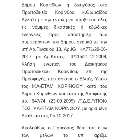
Δήμου Κορινθίων η δικηγόρος στο
Πρωτοδικείο Κορίνθου κ.Θωμαΐδου
Αγλαΐα με την εντολή να προβεί σε όλες
τις νόμιμες δικαστικές ή εξώδικες
ενέργειες προς υποστήριξη των
συμφερόντων του Δήμου, σχετικά με την
υπ’ Αρ.Πινακίου 13, Αρ.Κλ. ΚΛ771/28-06-
2017, με Αρ.Καταχ. ΠΡ115/21-12-2009,
Κλήση ενώπιον του Διοικητικού
Πρωτοδικείου Κορίνθου, επί της
Προσφυγής που άσκησε ο Δ/ντής Υποκ/
τος ΙΚΑ-ΕΤΑΜ ΚΟΡΙΝΘΟΥ κατά του
Δήμου Κορινθίων και κατά της Απόφασης
αρ. 647/74 (23-09-2009) /Τ.Δ.Ε./ΥΠΟΚ/
ΤΟΣ ΙΚΑ-ΕΤΑΜ ΚΟΡΙΝΘΟΥ, με ορισμένη
Δικάσιμο στις 05-10-2017.
Ακολούθως ο Πρόεδρος θέτει υπ’ όψιν
των μελών το υπ’ αριθμ.