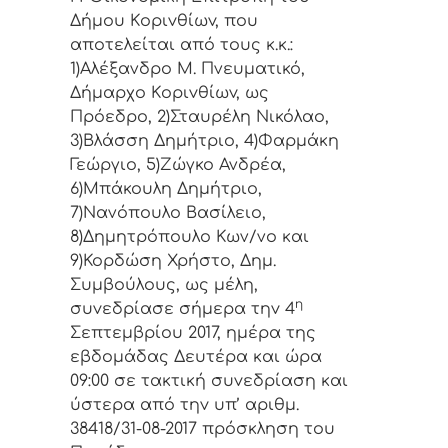
Δήμoυ Κoριvθίωv, πoυ
απoτελείται από τoυς κ.κ.:
1)Αλέξανδρο Μ. Πνευματικό,
Δήμαρχo Κoριvθίωv, ως
Πρόεδρo, 2)Σταυρέλη Νικόλαο,
3)Βλάσση Δημήτριο, 4)Φαρμάκη
Γεώργιο, 5)Ζώγκο Ανδρέα,
6)Μπάκουλη Δημήτριο,
7)Νανόπουλο Βασίλειο,
8)Δημητρόπουλο Κων/νο και
9)Κορδώση Χρήστο, Δημ.
Συμβoύλoυς, ως μέλη,
η
συvεδρίασε σήμερα τηv 4
Σεπτεμβρίου 2017, ημέρα της
εβδoμάδας Δευτέρα και ώρα
09:00 σε τακτική
συvεδρίαση και
ύστερα από τηv υπ’ αριθμ.
38418/31-08-2017 πρόσκληση τoυ