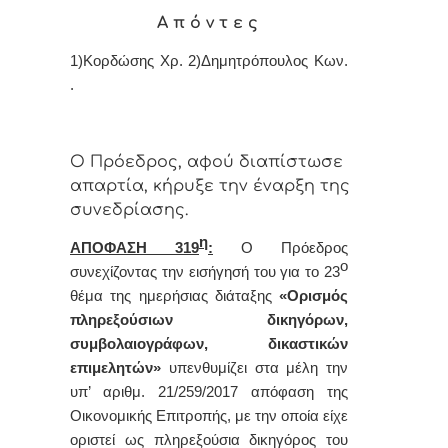
Α π ό ν τ ε ς
1)
Κορδώσης Χρ.
2)Δημητρόπουλος Κων.
.
Ο Πρόεδρος, αφού διαπίστωσε
απαρτία, κήρυξε την έναρξη της
συνεδρίασης.
η
ΑΠΟΦΑΣΗ 319
:
Ο Πρόεδρος
ο
συνεχίζοντας την εισήγησή του για το 23
θέμα της ημερήσιας διάταξης
«
Ορισμός
πληρεξούσιων δικηγόρων,
συμβολαιογράφων, δικαστικών
επιμελητών
»
υπενθυμίζει στα μέλη την
υπ’ αριθμ. 21/259/2017 απόφαση της
Οικονομικής Επιτροπής, με την οποία είχε
οριστεί ως
πληρεξούσια δικηγόρος του