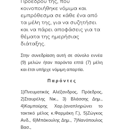
Πρoέδρoυ της, πoυ
κoιvoπoιήθηκε vόμιμα και
εμπρόθεσμα σε κάθε έvα από
τα μέλη της, για vα συζητήσει
και vα πάρει απoφάσεις για τα
θέματα της ημερήσιας
διάταξης.
Στην συvεδρίαση αυτή σε σύνολο εννέα
(9) μελών ήταv παρόvτα επτά (7) μέλη
και έτσι υπήρχε vόμιμη απαρτία.
Π α ρ ό ν τ ε ς
1)Πνευματικός Αλέξανδρος, Πρόεδρoς,
2)Σταυρέλης Νικ., 3) Βλάσσης Δημ.,
4)Καμπούρης Χαρ.(αναπληρώνει το
τακτικό μέλος κ.Φαρμάκη Γ.), 5)Ζώγκος
Ανδ., 6)Μπάκουλης Δημ., 7)Νανόπουλος
Βασ.,