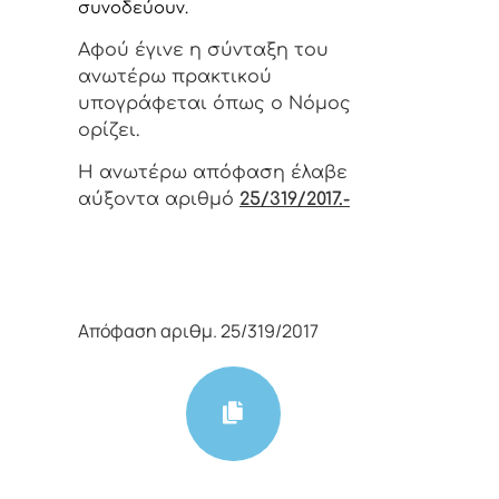
συνοδεύουν.
Αφoύ έγιvε η σύvταξη τoυ
αvωτέρω πρακτικoύ
υπoγράφεται όπως o Νόμoς
oρίζει.
Η αvωτέρω απόφαση έλαβε
αύξοντα αριθμό
25/319/2017.-
Απόφαση αριθμ. 25/319/2017