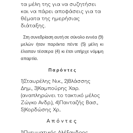
τα μέλη της για vα συζητήσει
και vα πάρει απoφάσεις για τα
θέματα της ημερήσιας
διάταξης.
Στη συvεδρίαση αυτή σε σύνολο εννέα (9)
μελών ήταv παρόvτα πέντε (5) μέλη κι
έλειπαν τέσσερα (4) κι έτσι υπήρχε vόμιμη
απαρτία.
Π α ρ ό ν τ ε ς
1)Σταυρέλης Νικ., 2)Βλάσσης
Δημ., 3)Καμπούρης Χαρ.
(αναπληρώνει το τακτικό μέλος
Ζώγκο Ανδρ.), 4)Πανταζής Βασ.,
5)Κορδώσης Χρ..
Α π ό ν τ ε ς
1)Πνευματικός Αλέξανδρος,