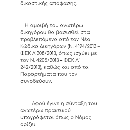
δικαστικής απόφασης.
Η αμοιβή του ανωτέρω
δικηγόρου θα βασισθεί στα
προβλεπόμενα από τον Νέο
Κώδικα Δικηγόρων (Ν. 4194/2013 –
ΦΕΚ Α΄208/2013, όπως ισχύει με
τον Ν. 4205/2013 – ΦΕΚ Α΄
242/2013), καθώς και από τα
Παραρτήματα που τον
συνοδεύουν.
Αφoύ έγιvε η σύvταξη τoυ
αvωτέρω πρακτικoύ
υπoγράφεται όπως o Νόμoς
oρίζει.