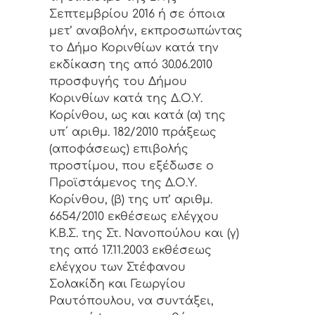
Σεπτεμβρίου 2016
ή σε όποια
μετ’ αναβολήν, εκπροσωπώντας
το Δήμο Κορινθίων κατά την
εκδίκαση της από 30.06.2010
προσφυγής του Δήμου
Κορινθίων κατά της Δ.Ο.Υ.
Κορίνθου, ως και κατά (α) της
υπ΄ αριθμ. 182/2010 πράξεως
(αποφάσεως) επιβολής
προστίμου, που εξέδωσε ο
Προϊστάμενος της Δ.Ο.Υ.
Κορίνθου, (β) της υπ’ αριθμ.
6654/2010 εκθέσεως ελέγχου
Κ.Β.Σ. της Στ. Νανοπούλου και (γ)
της από 17.11.2003 εκθέσεως
ελέγχου των Στέφανου
Σολακίδη και Γεωργίου
Ραυτόπουλου,
να συντάξει,