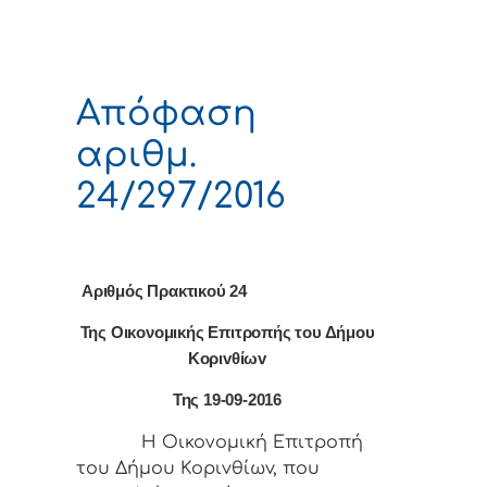
Απόφαση
αριθμ.
24/297/2016
Αριθμός Πρακτικού 24
Της Οικονομικής Επιτρoπής τoυ Δήμoυ
Κoριvθίωv
Της 19-09-2016
Η Οικονομική Επιτρoπή
τoυ Δήμoυ Κoριvθίωv, πoυ