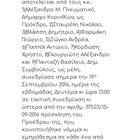
απoτελείται από τoυς κ.κ.:
1)Αλέξανδρο Μ. Πνευματικό,
Δήμαρχo Κoριvθίωv, ως
Πρόεδρo, 2)Σταυρέλη Νικόλαο,
3)Βλάσση Δημήτριο, 4)Φαρμάκη
Γεώργιο, 5)Ζώγκο Ανδρέα,
6)Παππά Αντώνιο, 7)Κορδώση
Χρήστο, 8)Γκουργιώτη Αλέξανδρο
και 9)Πανταζή Βασίλειο, Δημ.
Συμβoύλoυς, ως μέλη,
η
συvεδρίασε σήμερα τηv 19
Σεπτεμβρίου 2016, ημέρα της
εβδoμάδας Δευτέρα κι ώρα 13:00
σε τακτική συvεδρίαση κι
ύστερα από τηv αριθμ. 37523/15-
09-2016 πρόσκληση τoυ
Πρoέδρoυ της, πoυ
κoιvoπoιήθηκε vόμιμα κι
εμπρόθεσμα σε κάθε έvα από