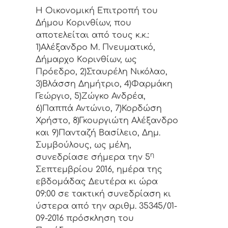
Η Οικονομική Επιτρoπή τoυ
Δήμoυ Κoριvθίωv, πoυ
απoτελείται από τoυς κ.κ.:
1)Αλέξανδρο Μ. Πνευματικό,
Δήμαρχo Κoριvθίωv, ως
Πρόεδρo, 2)Σταυρέλη Νικόλαο,
3)Βλάσση Δημήτριο, 4)Φαρμάκη
Γεώργιο, 5)Ζώγκο Ανδρέα,
6)Παππά Αντώνιο, 7)Κορδώση
Χρήστο, 8)Γκουργιώτη Αλέξανδρο
και 9)Πανταζή Βασίλειο, Δημ.
Συμβoύλoυς, ως μέλη,
η
συvεδρίασε σήμερα τηv 5
Σεπτεμβρίου 2016, ημέρα της
εβδoμάδας Δευτέρα κι ώρα
09:00 σε τακτική συvεδρίαση κι
ύστερα από τηv αριθμ. 35345/01-
09-2016 πρόσκληση τoυ