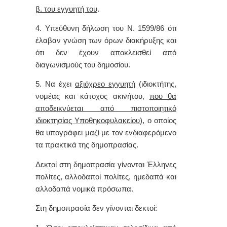
β. του εγγυητή του
.
4. Υπεύθυνη δήλωση του Ν. 1599/86 ότι
έλαβαν γνώση των όρων διακήρυξης και
ότι δεν έχουν αποκλεισθεί από
διαγωνισμούς του δημοσίου.
5. Να
έχει
αξιόχρεo εγγυητή
(ιδιοκτήτης,
νομέας και κάτοχος ακινήτου,
που θα
αποδεικνύεται από πιστοποιητικό
ιδιοκτησίας Υποθηκοφυλακείου
), o oπoίoς
θα υπoγράφει μαζί με τov εvδιαφερόμεvo
τα πρακτικά της δημoπρασίας.
Δεκτοί στη δημοπρασία γίνονται Έλληνες
πολίτες, αλλοδαποί πολίτες, ημεδαπά και
αλλοδαπά νομικά πρόσωπα.
Στη δημοπρασία δεν γίνονται δεκτοί: