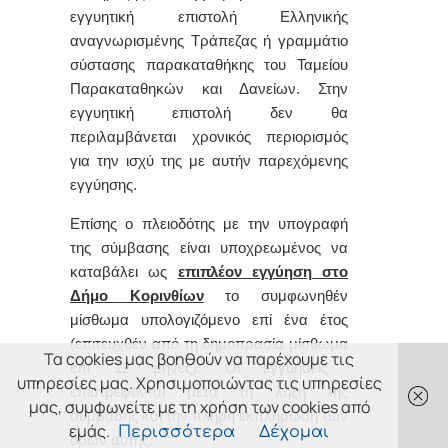
εγγυητική επιστολή Ελληνικής
αναγνωρισμένης Τράπεζας ή γραμμάτιο
σύστασης παρακαταθήκης του Ταμείου
Παρακαταθηκών και Δανείων. Στην
εγγυητική επιστολή δεν θα
περιλαμβάνεται χρονικός περιορισμός
για την ισχύ της με αυτήν παρεχόμενης
εγγύησης.
Επίσης ο πλειοδότης με την υπογραφή
της σύμβασης είναι υποχρεωμένος να
καταβάλει ως
επιπλέον εγγύηση στο
Δήμο Κορινθίων
το συμφωνηθέν
μίσθωμα υπολογιζόμενο επί ένα έτος
(επιτευχθέν από τη δημοπρασία μίσθωμα
Τα cookies μας βοηθούν να παρέχουμε τις
επί 12 μήνες).
Οι εγγύησεις
υπηρεσίες μας. Χρησιμοποιώντας τις υπηρεσίες
επιστρέφονται μετά τη λήξη της
μας, συμφωνείτε με τη χρήση των cookies από
σύμβασης και την πλήρη εκπλήρωση των
εμάς.
Περισσότερα
Δέχομαι
όρων αυτής.