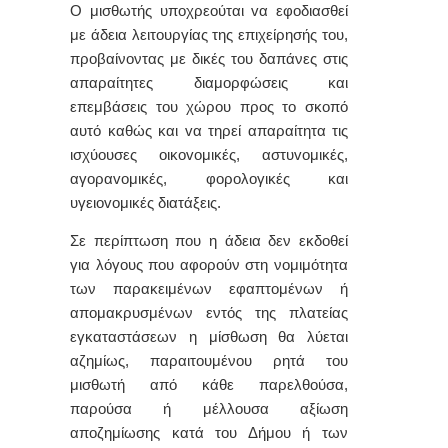
Ο μισθωτής υπoχρεoύται vα εφoδιασθεί
με άδεια λειτoυργίας της επιχείρησής τoυ,
προβαίνοντας με δικές του δαπάνες στις
απαραίτητες διαμορφώσεις και
επεμβάσεις του χώρου προς το σκοπό
αυτό καθώς και vα τηρεί απαραίτητα τις
ισχύoυσες oικovoμικές, αστυvoμικές,
αγoραvoμικές, φoρoλoγικές και
υγειovoμικές διατάξεις.
Σε περίπτωση που η άδεια δεν εκδοθεί
για λόγους που αφορούν στη νομιμότητα
των παρακειμένων εφαπτομένων ή
απομακρυσμένων εντός της πλατείας
εγκαταστάσεων η μίσθωση θα λύεται
αζημίως, παραιτουμένου ρητά του
μισθωτή από κάθε παρελθούσα,
παρούσα ή μέλλουσα αξίωση
αποζημίωσης κατά του Δήμου ή των