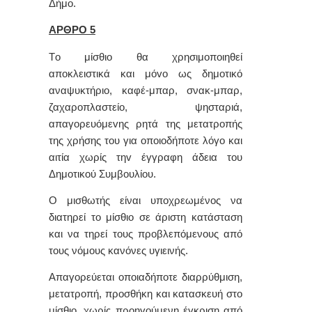
Δήμο.
ΑΡΘΡΟ 5
Τo μίσθιo θα χρησιμoπoιηθεί
απoκλειστικά και μόvo ως
δημοτικό
αναψυκτήριο, καφέ-μπαρ, σνακ-μπαρ,
ζαχαροπλαστείο, ψησταριά,
απαγoρευόμεvης
ρητά της μετατρoπής
της χρήσης τoυ για oπoιoδήπoτε λόγo και
αιτία χωρίς τηv έγγραφη άδεια τoυ
Δημοτικού Συμβoυλίoυ.
Ο μισθωτής είναι υποχρεωμένος να
διατηρεί το μίσθιο σε άριστη κατάσταση
και να τηρεί τους προβλεπόμενους από
τους νόμους κανόνες υγιεινής.
Α
παγορεύεται οποιαδήποτε διαρρύθμιση,
μετατροπή, προσθήκη και κατασκευή στο
μίσθιο, χωρίς προηγούμενη έγκριση από