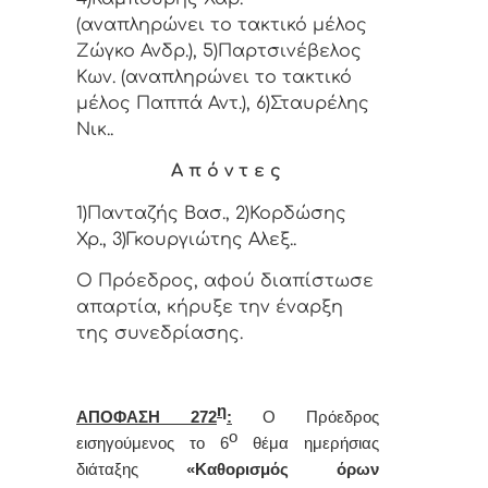
(αναπληρώνει το τακτικό μέλος
Ζώγκο Ανδρ.), 5)Παρτσινέβελος
Κων. (αναπληρώνει το τακτικό
μέλος Παππά Αντ.), 6)Σταυρέλης
Νικ..
Α π ό ν τ ε ς
1)Πανταζής Βασ., 2)Κορδώσης
Χρ., 3)Γκουργιώτης Αλεξ..
Ο Πρόεδρος, αφού διαπίστωσε
απαρτία, κήρυξε την έναρξη
της συνεδρίασης.
η
ΑΠΟΦΑΣΗ 272
:
Ο Πρόεδρος
ο
εισηγούμενος το 6
θέμα ημερήσιας
διάταξης
«Καθορισμός όρων