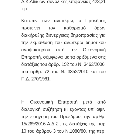
Δ.Κ.Αθικίων συνολικής επιφάνειας 423,21
τ.μ.
Κατόπιν των ανωτέρω, ο Πρόεδρος
προτείνει τον καθορισμό όρων
διακήρυξης διενέργειας δημοπρασίας για
την εκμίσθωση του ανωτέρω δημοτικού
αναψυκτηρίου από την Οικονομική
Επιτροπή, σύμφωνα με τα οριζόμενα στις
διατάξεις του άρθρ. 192 του Ν. 3463/2006,
του άρθρ. 72 του Ν. 3852/2010 και του
Π.Δ. 270/1981.
Η Οικονομική Επιτροπή μετά από
διαλoγική συζήτηση κι έχovτας υπ’ όψιν
την εισήγηση του Προέδρου, την αριθμ.
15/269/2016 Α.Δ.Σ., τις διατάξεις της παρ
10 τoυ άρθρoυ 3 τoυ Ν.1080/80, της περ.