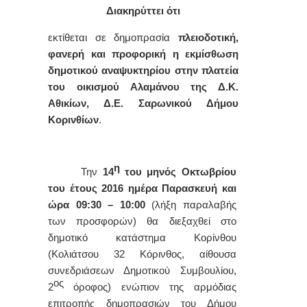
Διακηρύττει ότι
εκτίθεται σε
δημοπρασία
πλειοδοτική,
φανερή και προφορική η εκμίσθωση
δημοτικού αναψυκτηρίου
στην πλατεία
του οικισμού Αλαμάνου της Δ.Κ.
Αθικίων, Δ.Ε. Σαρωνικού
Δήμου
Κορινθίων
.
η
Την
14
του μηνός Οκτωβρίου
του έτους 2016 ημέρα Παρασκευή και
ώρα 09:30 – 10:00
(λήξη παραλαβής
των προσφορών) θα διεξαχθεί στο
δημοτικό κατάστημα Κορίνθου
(Κολιάτσου 32 Κόρινθος, αίθουσα
συνεδριάσεων Δημοτικού Συμβουλίου,
ος
2
όροφος) ενώπιον της αρμόδιας
επιτροπής δημοπρασιών του Δήμου