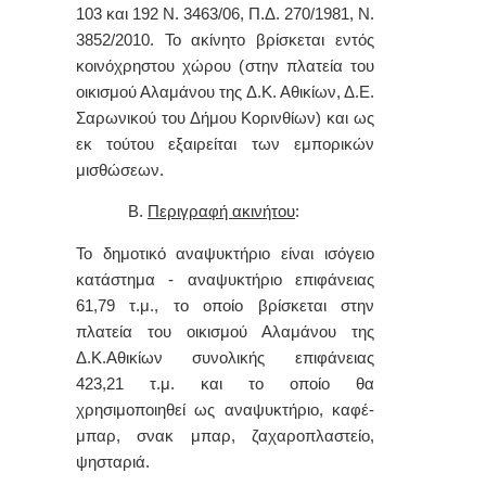
103 και 192 Ν. 3463/06, Π.Δ. 270/1981, Ν.
3852/2010. Το ακίνητο βρίσκεται εντός
κοινόχρηστου χώρου (
στην πλατεία του
οικισμού Αλαμάνου της Δ.Κ. Αθικίων, Δ.Ε.
Σαρωνικού του Δήμου Κορινθίων)
και ως
εκ τούτου εξαιρείται των εμπορικών
μισθώσεων.
Β.
Περιγραφή ακινήτου
:
Το δημοτικό αναψυκτήριο είναι
ισόγειο
κατάστημα - αναψυκτήριο επιφάνειας
61,79 τ.μ., το οποίο βρίσκεται στην
πλατεία του οικισμού Αλαμάνου της
Δ.Κ.Αθικίων συνολικής επιφάνειας
423,21 τ.μ. και το οποίο θα
χρησιμοποιηθεί ως αναψυκτήριο, καφέ-
μπαρ, σνακ μπαρ, ζαχαροπλαστείο,
ψησταριά.