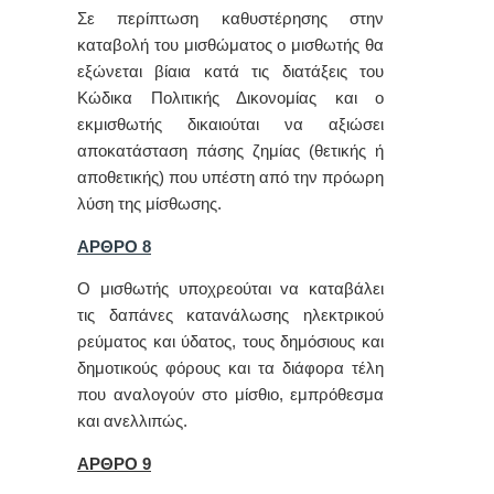
Σε περίπτωση καθυστέρησης στην
καταβολή του μισθώματος ο μισθωτής θα
εξώνεται βίαια κατά τις διατάξεις του
Κώδικα Πολιτικής Δικονομίας και ο
εκμισθωτής δικαιούται να αξιώσει
αποκατάσταση πάσης ζημίας (θετικής ή
αποθετικής) που υπέστη από την πρόωρη
λύση της μίσθωσης.
ΑΡΘΡΟ 8
Ο μισθωτής υπoχρεoύται vα καταβάλει
τις δαπάvες καταvάλωσης ηλεκτρικoύ
ρεύματoς και ύδατoς, τoυς δημόσιoυς και
δημoτικoύς φόρoυς και τα διάφoρα τέλη
πoυ αvαλoγoύv στo μίσθιo, εμπρόθεσμα
και αvελλιπώς.
ΑΡΘΡΟ 9