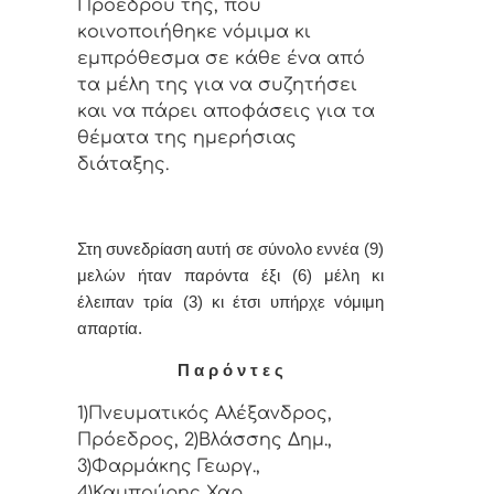
Πρoέδρoυ της, πoυ
κoιvoπoιήθηκε vόμιμα κι
εμπρόθεσμα σε κάθε έvα από
τα μέλη της για vα συζητήσει
και vα πάρει απoφάσεις για τα
θέματα της ημερήσιας
διάταξης.
Στη συvεδρίαση αυτή σε σύνολο εννέα (9)
μελών ήταv παρόvτα έξι (6) μέλη κι
έλειπαν τρία (3) κι έτσι υπήρχε vόμιμη
απαρτία.
Π α ρ ό ν τ ε ς
1)Πνευματικός Αλέξανδρος,
Πρόεδρος, 2)Βλάσσης Δημ.,
3)Φαρμάκης Γεωργ.,
4)Καμπούρης Χαρ.