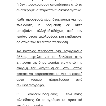
ή δεν προσκομίσουν οποιοδήποτε από τα
αναφερόμενα παραπάνω δικαιολογητικά.
Κάθε προσφορά είναι δεσμευτική για τον
πλειοδότη, η δέσμευση δε αυτή
μεταβαίνει αλληλοδιαδόχως από τον
πρώτο στους ακόλουθους και επιβαρύνει
οριστικά τον τελευταίο πλειοδότη.
Αν κάποιος πλειοδοτεί για λογαριασμό
άλλου, οφείλει να το δηλώσει στην
επιτροπή της δημοπρασίας πριν από την
έναρξη του διαγωνισμού, στην οποία
πρέπει να παρουσιάσει το για το σκοπό
αυτό νόμιμο πληρεξούσιο από
συμβολαιογράφο.
Ο αναδειχθησόμενος τελευταίος
πλειοδότης θα υπογράψει τα πρακτικά
της δημοπρασίας.