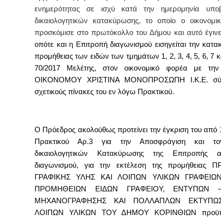
ενημερότητας σε ισχύ κατά την ημερομηνία υπο
δικαιολογητικών κατακύρωσης, το οποίο ο οικονομι
προσκόμισε στο πρωτόκολλο του Δήμου και αυτό έγιν
οπότε και
η Επιτροπή διαγωνισμού εισηγείται την κατ
προμήθειας
των ειδών των τμημάτων
1, 2, 3, 4, 5, 6, 7 
70/2017
Μελέτης, στον
οικονομικό φορέα με την
ΟΙΚΟΝΟΜΟΥ ΧΡΙΣΤΙΝΑ ΜΟΝΟΠΡΟΣΩΠΗ Ι.Κ.Ε.
σ
σχετικούς πίνακες του εν λόγω Πρακτικού.
Ο Πρόεδρος ακολούθως προτείνει την έγκριση του από 
Πρακτικού Αρ.3
για την Αποσφράγιση και τ
δικαιολογητικών Κατακύρωσης της
Επιτροπής α
διαγωνισμού, για την εκτέλεση της προμήθειας
Π
ΓΡΑΦΙΚΗΣ ΥΛΗΣ ΚΑΙ ΛΟΙΠΩΝ ΥΛΙΚΩΝ ΓΡΑΦΕΙΩΝ
ΠΡΟΜΗΘΕΙΩΝ ΕΙΔΩΝ ΓΡΑΦΕΙΟΥ, ΕΝΤΥΠΩΝ 
ΜΗΧΑΝΟΓΡΑΦΗΣΗΣ ΚΑΙ ΠΟΛΛΑΠΛΩΝ ΕΚΤΥΠΩ
ΛΟΙΠΩΝ ΥΛΙΚΩΝ ΤΟΥ ΔΗΜΟΥ ΚΟΡΙΝΘΙΩΝ προϋπο