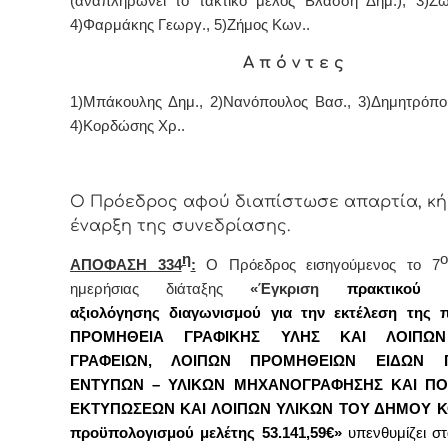
(αναπληρώνει το τακτικό μέλος Βλάσση Δημ.), 3)Ζώ
4)Φαρμάκης Γεωργ., 5)Ζήμος Κων..
Α π ό ν τ ε ς
1)Μπάκουλης Δημ., 2)Νανόπουλος Βασ.,
3)Δημητρόπο
4)Κορδώσης Χρ..
Ο Πρόεδρος αφού διαπίστωσε απαρτία, κή
έναρξη της συνεδρίασης.
η
ΑΠΟΦΑΣΗ 334
:
Ο Πρόεδρος εισηγούμενος το 7
ημερήσιας διάταξης
«Έγκριση
πρακτικού 
αξιολόγησης διαγωνισμού για την εκτέλεση της 
ΠΡΟΜΗΘΕΙΑ ΓΡΑΦΙΚΗΣ ΥΛΗΣ ΚΑΙ ΛΟΙΠΩΝ
ΓΡΑΦΕΙΩΝ, ΛΟΙΠΩΝ ΠΡΟΜΗΘΕΙΩΝ ΕΙΔΩΝ Γ
ΕΝΤΥΠΩΝ – ΥΛΙΚΩΝ ΜΗΧΑΝΟΓΡΑΦΗΣΗΣ ΚΑΙ Π
ΕΚΤΥΠΩΣΕΩΝ ΚΑΙ ΛΟΙΠΩΝ ΥΛΙΚΩΝ ΤΟΥ ΔΗΜΟΥ Κ
προϋπολογισμού μελέτης 53.141,59€»
υπενθυμίζει σ