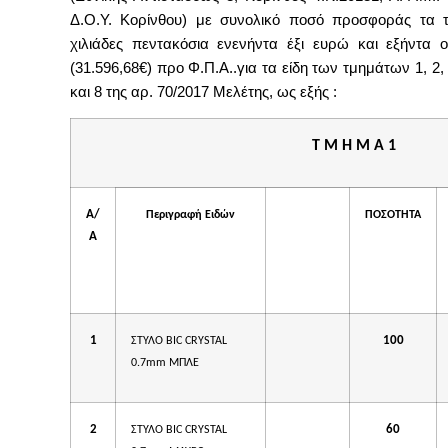
Δ.Ο.Υ. Κορίνθου)
με συνολικό ποσό προσφοράς τα τ
χιλιάδες πεντακόσια ενενήντα έξι ευρώ και εξήντα 
(31.596,68€) προ Φ.Π.Α..
για τα είδη των τμημάτων
1, 2,
και 8 της
αρ. 70/2017
Μελέτης, ως εξής :
Τ Μ Η Μ Α 1
Α/
Περιγραφή Ειδών
ΤΙΜΗ
ΠΟΣΟΤΗΤΑ
Α
ΜΟΝΑΔΑΣ
ΜΕΛΕΤΗΣ
1
100
ΣΤΥΛΟ BIC CRYSTAL
0.7mm ΜΠΛΕ
2
60
ΣΤΥΛΟ BIC CRYSTAL