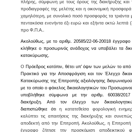
πλήρης, σύμφωνη με τους όρους της διακήρυξης και τ
προδιαγραφές της μελέτης και η οικονομική προσφορά 
χαμηλότερη, με συνολικό ποσό προσφοράς τα τριάντα μ
πεντακόσια ενενήντα έξι ευρώ και εξήντα οκτώ λεπτά (
προ Φ.Π.Α..
Ακολούθως, με το αριθμ. 20585/22-06-20018 έγγραφο 
κλήθηκε ο προσωρινός ανάδοχος να υποβάλει τα δικα
κατακύρωσης.
Ο
Πρόεδρος κατόπιν, θέτει υπ’ όψιν των μελών το από
Πρακτικό για την Αποσφράγιση και τον Έλεγχο δικαι
Κατακύρωσης της Επιτροπής αξιολόγησης διαγωνισμο
με το οποίο ο φάκελος δικαιολογητικών του Προσωριν
υποβλήθηκε σύμφωνα με την αριθμ. 60038/2017 
διακήρυξη. Από τον έλεγχο των δικαιολογητι
διαπιστώθηκε ότι
η κατατεθείσα φορολογική ενημε
καλύπτει τις απαιτήσεις της διακήρυξης και συνεπώς
αποδεκτή από την Επιτροπή. Ακολούθως,
η Επιτροπή 
έγγραφο ζήτησε την προσκόμιση α
ποδεικτικού φ