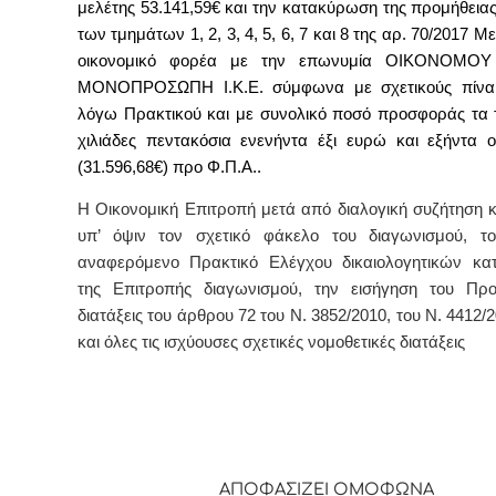
μελέτης 53.141,59€ και την κατακύρωση
της προμήθεια
των τμημάτων
1, 2, 3, 4, 5, 6, 7 και 8 της
αρ. 70/2017
Με
οικονομικό φορέα με την επωνυμία ΟΙΚΟΝΟΜΟΥ
ΜΟΝΟΠΡΟΣΩΠΗ Ι.Κ.Ε.
σύμφωνα με σχετικούς πίνα
λόγω Πρακτικού και
με συνολικό ποσό προσφοράς τα τ
χιλιάδες πεντακόσια ενενήντα έξι ευρώ και εξήντα 
(31.596,68€) προ Φ.Π.Α..
Η Οικονομική Επιτροπή μετά από διαλογική συζήτηση κ
υπ’ όψιν τον σχετικό φάκελο του διαγωνισμού, 
αναφερόμενο Πρακτικό Ελέγχου δικαιολογητικών κα
της Επιτροπής διαγωνισμού, την εισήγηση του Προ
διατάξεις του άρθρου 72 του Ν. 3852/2010, του Ν. 4412
και όλες τις ισχύουσες σχετικές νομοθετικές διατάξεις
ΑΠΟΦΑΣΙΖΕΙ
ΟΜΟΦΩΝΑ