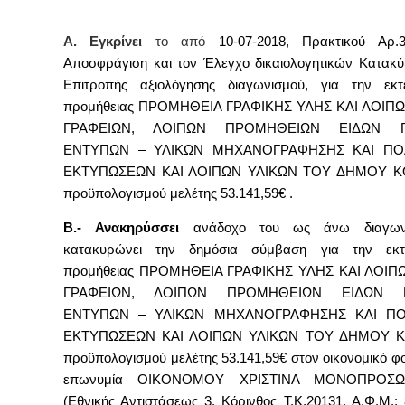
Α. Εγκρίνει
το από
10-07-2018, Πρακτικού Αρ
Αποσφράγιση και τον Έλεγχο δικαιολογητικών Κατακ
Επιτροπής αξιολόγησης διαγωνισμού, για την εκτ
προμήθειας
ΠΡΟΜΗΘΕΙΑ ΓΡΑΦΙΚΗΣ ΥΛΗΣ ΚΑΙ ΛΟΙΠ
ΓΡΑΦΕΙΩΝ, ΛΟΙΠΩΝ ΠΡΟΜΗΘΕΙΩΝ ΕΙΔΩΝ ΓΡ
ΕΝΤΥΠΩΝ – ΥΛΙΚΩΝ ΜΗΧΑΝΟΓΡΑΦΗΣΗΣ ΚΑΙ Π
ΕΚΤΥΠΩΣΕΩΝ ΚΑΙ ΛΟΙΠΩΝ ΥΛΙΚΩΝ ΤΟΥ ΔΗΜΟΥ Κ
προϋπολογισμού μελέτης 53.141,59€
.
Β
.-
Ανακηρύσσει
ανάδοχο του ως άνω διαγων
κατακυρώνει την δημόσια σύμβαση για την εκτ
προμήθειας
ΠΡΟΜΗΘΕΙΑ ΓΡΑΦΙΚΗΣ ΥΛΗΣ ΚΑΙ ΛΟΙΠ
ΓΡΑΦΕΙΩΝ, ΛΟΙΠΩΝ ΠΡΟΜΗΘΕΙΩΝ ΕΙΔΩΝ Γ
ΕΝΤΥΠΩΝ – ΥΛΙΚΩΝ ΜΗΧΑΝΟΓΡΑΦΗΣΗΣ ΚΑΙ Π
ΕΚΤΥΠΩΣΕΩΝ ΚΑΙ ΛΟΙΠΩΝ ΥΛΙΚΩΝ ΤΟΥ ΔΗΜΟΥ Κ
προϋπολογισμού μελέτης 53.141,59€
στον οικονομικό φ
επωνυμία ΟΙΚΟΝΟΜΟΥ ΧΡΙΣΤΙΝΑ ΜΟΝΟΠΡΟΣΩΠ
(Εθνικής Αντιστάσεως 3, Κόρινθος Τ.Κ.20131,
Α.Φ.Μ.: