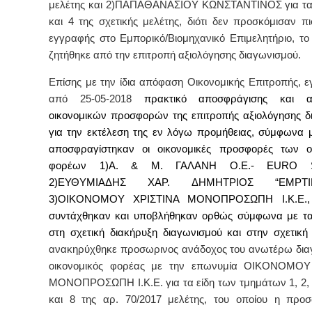
μελέτης και 2)ΠΑΠΑΘΑΝΑΣΙΟΥ ΚΩΝΣΤΑΝΤΙΝΟΣ για τα
και 4 της σχετικής μελέτης, διότι δεν προσκόμισαν πι
εγγραφής στο Εμπορικό/Βιομηχανικό Επιμελητήριο, το
ζητήθηκε από την επιτροπή αξιολόγησης διαγωνισμού.
Επίσης με την ίδια απόφαση Οικονομικής Επιτροπής, ε
από 25-05-2018
πρακτικό αποσφράγισης και αξ
οικονομικών προσφορών της επιτροπής αξιολόγησης δ
για την εκτέλεση της εν λόγω προμήθειας, σύμφωνα μ
αποσφραγίστηκαν οι οικονομικές προσφορές των ο
φορέων 1)Α. & Μ. ΓΑΛΑΝΗ Ο.Ε.-
EURO
2)ΕΥΘΥΜΙΑΔΗΣ ΧΑΡ. ΔΗΜΗΤΡΙΟΣ “
EMPTI
3)ΟΙΚΟΝΟΜΟΥ ΧΡΙΣΤΙΝΑ ΜΟΝΟΠΡΟΣΩΠΗ Ι.Κ.Ε., 
συντάχθηκαν και υποβλήθηκαν ορθώς σύμφωνα με τα
στη σχετική διακήρυξη διαγωνισμού και στην σχετικ
ανακηρύχθηκε προσωρινος ανάδοχος
του ανωτέρω δια
οικονομικός φορέας με την επωνυμία
ΟΙΚΟΝΟΜΟΥ 
ΜΟΝΟΠΡΟΣΩΠΗ Ι.Κ.Ε. για τα είδη των τμημάτων 1, 2, 3,
και 8 της αρ. 70/2017 μελέτης,
του οποίου η προσφ