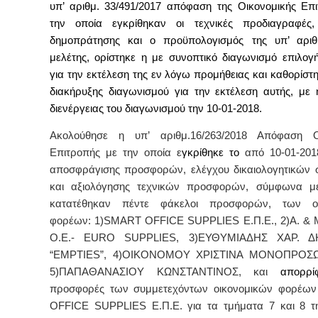
υπ’ αριθμ. 33/491/2017 απόφαση της Οικονομικής Επι
την οποία εγκρίθηκαν οι τεχνικές προδιαγραφές
δημοπράτησης και ο προϋπολογισμός της υπ’ αριθ
μελέτης, ορίστηκε η με συνοπτικό διαγωνισμό επιλογ
για την εκτέλεση της εν λόγω προμήθειας και καθορίστη
διακήρυξης διαγωνισμού για την εκτέλεση αυτής, με 
διενέργειας του διαγωνισμού την 10-01-2018.
Ακολούθησε η υπ’ αριθμ.16/263/2018 Απόφαση Οι
Επιτροπής με την οποία ε
γκρίθηκε το
από 10-01-201
αποσφράγισης προσφορών, ελέγχου δικαιολογητικών 
και αξιολόγησης τεχνικών προσφορών,
σύμφωνα με
κατατέθηκαν πέντε φάκελοι προσφορών, των οι
φορέων: 1)
SMART
OFFICE
SUPPLIES
E
.Π.Ε., 2)Α. 
Ο.Ε.-
EURO
SUPPLIES
, 3)ΕΥΘΥΜΙΑΔΗΣ ΧΑΡ. Δ
“
EMPTIES
”, 4)ΟΙΚΟΝΟΜΟΥ ΧΡΙΣΤΙΝΑ ΜΟΝΟΠΡΟΣΩΠ
5)ΠΑΠΑΘΑΝΑΣΙΟΥ ΚΩΝΣΤΑΝΤΙΝΟΣ, και
απορρί
προσφορές των συμμετεχόντων οικονομικών φορέω
OFFICE
SUPPLIES
E
.Π.Ε. για τα τμήματα 7 και 8 τ