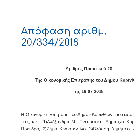
Απόφαση αριθμ.
20/334/2018
Αριθμός Πρακτικού 20
Της Οικονομικής Επιτρoπής τoυ Δήμoυ Κoριv
Της 16-07-2018
Η Οικονομική Επιτρ
o
πή τ
o
υ Δήμ
o
υ Κ
o
ρι
v
θίω
v
, π
o
υ απ
o
τ
o
υς κ.κ.: 1)Αλέξανδρο Μ. Πνευματικό, Δήμαρχ
o
Κ
o
ρ
Πρόεδρ
o
, 2)Ζήμο Κωνσταντίνο, 3)Βλάσση Δημήτριο,