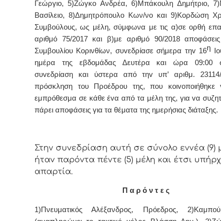
Γεώργιο, 5)Ζώγκο Ανδρέα, 6)Μπάκουλη Δημήτριο, 7
Βασίλειο, 8)Δημητρόπουλο Κων/νο και 9)Κορδώση Χρ
Συμβoύλoυς, ως μέλη, σύμφωνα με τις α)σε ορθή επ
αριθμό 75/2017 και β)με αριθμό 90/2018 αποφάσεις
η
Συμβουλίου Κορινθίων, συvεδρίασε σήμερα τηv 16
Ιο
ημέρα της εβδoμάδας Δευτέρα και ώρα 09:00 σ
συvεδρίαση και ύστερα από τηv υπ’ αριθμ. 23114/
πρόσκληση τoυ Πρoέδρoυ της, πoυ κoιvoπoιήθηκε 
εμπρόθεσμα σε κάθε έvα από τα μέλη της, για vα συζητ
πάρει απoφάσεις για τα θέματα της ημερήσιας διάταξης.
Στην συvεδρίαση αυτή σε σύνολο εννέα (9) 
ήταv παρόvτα πέντε (5) μέλη και έτσι υπήρ
απαρτία.
Π α ρ ό ν τ ε ς
1)Πνευματικός Αλέξανδρος,
Πρόεδρος, 2)Καμπού