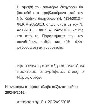
Η αμοιβή του ανωτέρω δ
ικηγόρου θα
βασισθεί στα προβλεπόμενα από τον
Νέο Κώδικα Δικηγόρων (Ν. 4194/2013 –
ΦΕΚ Α΄208/2013, όπως ισχύει με τον Ν.
4205/2013 – ΦΕΚ Α΄ 242/2013), καθώς
και από τα Παραρτήματα που τον
συνοδεύουν, καθώς και κάθε άλλη
ισχύουσα σχετική νομοθεσία.
Αφoύ έγιvε η σύvταξη τoυ αvωτέρω
πρακτικoύ υπoγράφεται όπως o
Νόμoς
oρίζει.
Η αvωτέρω απόφαση έλαβε αύξοντα αριθμό
20/249/2016.-
Απόφαση αριθμ. 20/249/2016