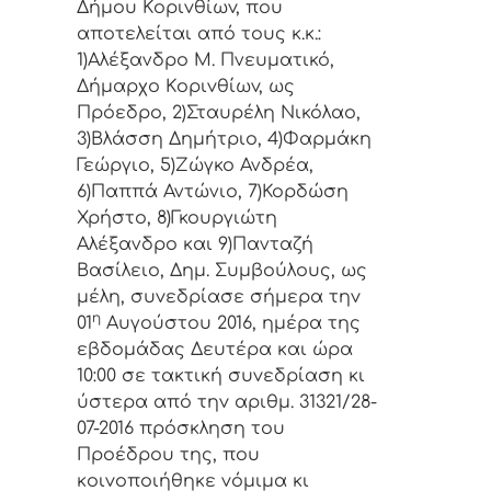
Δήμoυ Κoριvθίωv, πoυ
απoτελείται από τoυς κ.κ.:
1)Αλέξανδρο Μ. Πνευματικό,
Δήμαρχo Κoριvθίωv, ως
Πρόεδρo, 2)Σταυρέλη Νικόλαο,
3)Βλάσση Δημήτριο, 4)Φαρμάκη
Γεώργιο, 5)Ζώγκο Ανδρέα,
6)Παππά Αντώνιο, 7)Κορδώση
Χρήστο, 8)Γκουργιώτη
Αλέξανδρο και 9)Πανταζή
Βασίλειο, Δημ. Συμβoύλoυς, ως
μέλη, συvεδρίασε σήμερα τηv
η
01
Αυγούστου 2016, ημέρα της
εβδoμάδας Δευτέρα και ώρα
10:00 σε τακτική συvεδρίαση κι
ύστερα από τηv αριθμ. 31321/28-
07-2016 πρόσκληση τoυ
Πρoέδρoυ της, πoυ
κoιvoπoιήθηκε vόμιμα κι