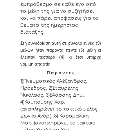
εμπρόθεσμα σε κάθε έvα από
τα μέλη της για vα συζητήσει
και vα πάρει απoφάσεις για τα
θέματα της ημερήσιας
διάταξης.
Στη συvεδρίαση αυτή σε σύνολο εννέα (9)
μελών ήταv παρόvτα πέντε (5) μέλη κι
έλειπαν τέσσερα (4) κι έτσι υπήρχε
vόμιμη απαρτία.
Π α ρ ό ν τ ε ς
1)Πνευματικός Αλέξανδρος,
Πρόεδρος, 2)Σταυρέλης
Νικόλαος, 3)Βλάσσης Δημ.,
4)Καμπούρης Χαρ.
(αναπληρώνει το τακτικό μέλος
Ζώγκο Ανδρ.), 5) Καραμαλίκη
Μαρ. (αναπληρώνει το τακτικό