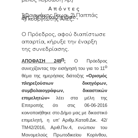
μέλος Κορδώση Χρ.)
Α π ό ν τ ε ς
1)Φαρμάκης Γεωρ., 2) Παππάς
Αντ., 3)Πανταζής Βασ.,
4)Γκουργιώτης Αλεξ..
Ο Πρόεδρος, αφού διαπίστωσε
απαρτία, κήρυξε την έναρξη
της συνεδρίασης.
η
ΑΠΟΦΑΣΗ 249
:
Ο Πρόεδρος
ο
συνεχίζοντας την εισήγησή του για το 11
θέμα της ημερήσιας διάταξης
«Ορισμός
πληρεξούσιων δικηγόρων,
συμβολαιογράφων, δικαστικών
επιμελητών»
λέει στα μέλη της
Επιτροπής ότι στις 06-06-2016
κοινοποιήθηκε στο Δήμο μας με δικαστικό
επιμελητή, η υπ’ Αριθμ.Καταθ.Δικ. 42/
ΤΜ42/2016, Αριθ.Πιν.4, ενώπιον του
Μονομελούς Πρωτοδικείου Κορίνθου,