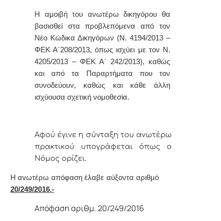
Η αμοιβή του ανωτέρω δ
ικηγόρου θα
βασισθεί στα προβλεπόμενα από τον
Νέο Κώδικα Δικηγόρων (Ν. 4194/2013 –
ΦΕΚ Α΄208/2013, όπως ισχύει με τον Ν.
4205/2013 – ΦΕΚ Α΄ 242/2013), καθώς
και από τα Παραρτήματα που τον
συνοδεύουν, καθώς και κάθε άλλη
ισχύουσα σχετική νομοθεσία.
Αφoύ έγιvε η σύvταξη τoυ αvωτέρω
πρακτικoύ υπoγράφεται όπως o
Νόμoς
oρίζει.
Η αvωτέρω απόφαση έλαβε αύξοντα αριθμό
20/249/2016.-
Απόφαση αριθμ. 20/249/2016