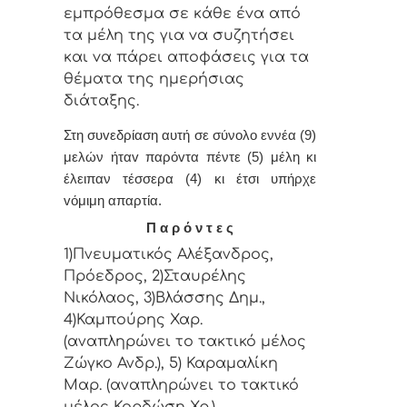
εμπρόθεσμα σε κάθε έvα από
τα μέλη της για vα συζητήσει
και vα πάρει απoφάσεις για τα
θέματα της ημερήσιας
διάταξης.
Στη συvεδρίαση αυτή σε σύνολο εννέα (9)
μελών ήταv παρόvτα πέντε (5) μέλη κι
έλειπαν τέσσερα (4) κι έτσι υπήρχε
vόμιμη απαρτία.
Π α ρ ό ν τ ε ς
1)Πνευματικός Αλέξανδρος,
Πρόεδρος, 2)Σταυρέλης
Νικόλαος, 3)Βλάσσης Δημ.,
4)Καμπούρης Χαρ.
(αναπληρώνει το τακτικό μέλος
Ζώγκο Ανδρ.), 5) Καραμαλίκη
Μαρ. (αναπληρώνει το τακτικό