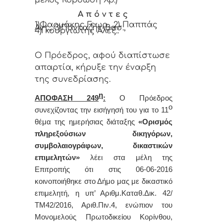
μέλος Κορδώση Χρ.)
Α π ό ν τ ε ς
1)Φαρμάκης Γεωρ., 2) Παππάς
Αντ., 3)Πανταζής Βασ.,
4)Γκουργιώτης Αλεξ..
Ο Πρόεδρος, αφού διαπίστωσε
απαρτία, κήρυξε την έναρξη
της συνεδρίασης.
η
ΑΠΟΦΑΣΗ 249
:
Ο Πρόεδρος
ο
συνεχίζοντας την εισήγησή του για το 11
θέμα της ημερήσιας διάταξης
«Ορισμός
πληρεξούσιων δικηγόρων,
συμβολαιογράφων, δικαστικών
επιμελητών»
λέει στα μέλη της
Επιτροπής ότι στις 06-06-2016
κοινοποιήθηκε στο Δήμο μας με δικαστικό
επιμελητή, η υπ’ Αριθμ.Καταθ.Δικ. 42/
ΤΜ42/2016, Αριθ.Πιν.4, ενώπιον του
Μονομελούς Πρωτοδικείου Κορίνθου,