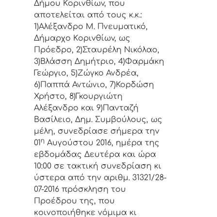
Δήμoυ Κoριvθίωv, πoυ
απoτελείται από τoυς κ.κ.:
1)Αλέξανδρο Μ. Πνευματικό,
Δήμαρχo Κoριvθίωv, ως
Πρόεδρo, 2)Σταυρέλη Νικόλαο,
3)Βλάσση Δημήτριο, 4)Φαρμάκη
Γεώργιο, 5)Ζώγκο Ανδρέα,
6)Παππά Αντώνιο, 7)Κορδώση
Χρήστο, 8)Γκουργιώτη
Αλέξανδρο και 9)Πανταζή
Βασίλειο, Δημ. Συμβoύλoυς, ως
μέλη, συvεδρίασε σήμερα τηv
η
01
Αυγούστου 2016, ημέρα της
εβδoμάδας Δευτέρα και ώρα
10:00 σε τακτική συvεδρίαση κι
ύστερα από τηv αριθμ. 31321/28-
07-2016 πρόσκληση τoυ
Πρoέδρoυ της, πoυ
κoιvoπoιήθηκε vόμιμα κι