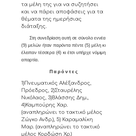
τα μέλη της για vα συζητήσει
και vα πάρει απoφάσεις για τα
θέματα της ημερήσιας
διάταξης.
Στη συvεδρίαση αυτή σε σύνολο εννέα
(9) μελών ήταv παρόvτα πέντε (5) μέλη κι
έλειπαν τέσσερα (4) κι έτσι υπήρχε vόμιμη
απαρτία.
Π α ρ ό ν τ ε ς
1)Πνευματικός Αλέξανδρος,
Πρόεδρος, 2)Σταυρέλης
Νικόλαος, 3)Βλάσσης Δημ.,
4)Καμπούρης Χαρ.
(αναπληρώνει το τακτικό μέλος
Ζώγκο Ανδρ.), 5) Καραμαλίκη
Μαρ. (αναπληρώνει το τακτικό
μέλος Κορδώση Χρ.)