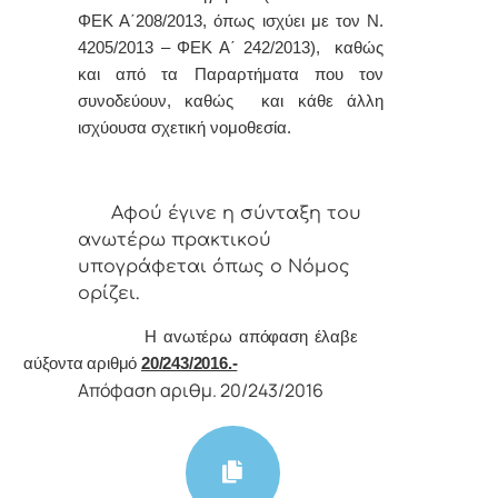
ΦΕΚ Α΄208/2013, όπως ισχύει με τον Ν.
4205/2013 – ΦΕΚ Α΄ 242/2013), καθώς
και από τα Παραρτήματα που τον
συνοδεύουν, καθώς και κάθε άλλη
ισχύουσα σχετική νομοθεσία.
Αφoύ έγιvε η σύvταξη τoυ
αvωτέρω πρακτικoύ
υπoγράφεται όπως o Νόμoς
oρίζει.
Η αvωτέρω απόφαση έλαβε
αύξοντα αριθμό
20/243/2016.-
Απόφαση αριθμ. 20/243/2016