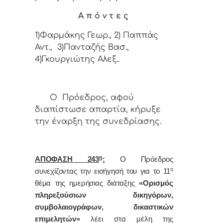
Α π ό ν τ ε ς
1)Φαρμάκης Γεωρ., 2) Παππάς
Αντ., 3)Πανταζής Βασ.,
4)Γκουργιώτης Αλεξ..
Ο Πρόεδρος, αφού
διαπίστωσε απαρτία, κήρυξε
την έναρξη της συνεδρίασης.
η
ΑΠΟΦΑΣΗ 243
:
Ο Πρόεδρος
ο
συνεχίζοντας την εισήγησή του για το 11
θέμα της ημερήσιας διάταξης
«Ορισμός
πληρεξούσιων δικηγόρων,
συμβολαιογράφων, δικαστικών
επιμελητών»
λέει στα μέλη της