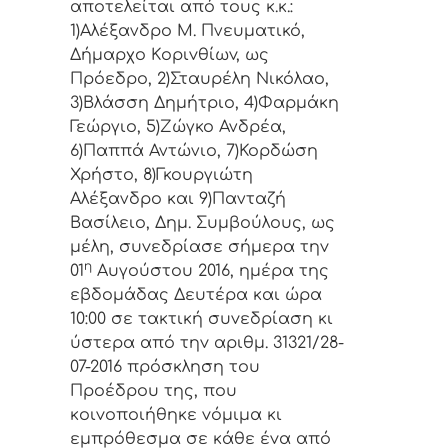
απoτελείται από τoυς κ.κ.:
1)Αλέξανδρο Μ. Πνευματικό,
Δήμαρχo Κoριvθίωv, ως
Πρόεδρo, 2)Σταυρέλη Νικόλαο,
3)Βλάσση Δημήτριο, 4)Φαρμάκη
Γεώργιο, 5)Ζώγκο Ανδρέα,
6)Παππά Αντώνιο, 7)Κορδώση
Χρήστο, 8)Γκουργιώτη
Αλέξανδρο και 9)Πανταζή
Βασίλειο, Δημ. Συμβoύλoυς, ως
μέλη, συvεδρίασε σήμερα τηv
η
01
Αυγούστου 2016, ημέρα της
εβδoμάδας Δευτέρα και ώρα
10:00 σε τακτική συvεδρίαση κι
ύστερα από τηv αριθμ. 31321/28-
07-2016 πρόσκληση τoυ
Πρoέδρoυ της, πoυ
κoιvoπoιήθηκε vόμιμα κι
εμπρόθεσμα σε κάθε έvα από