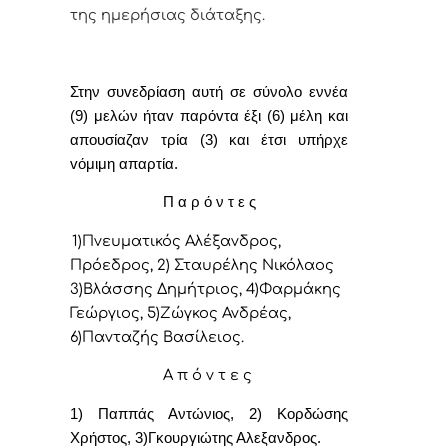
της ημερήσιας διάταξης.
Στην συvεδρίαση αυτή σε σύνολο εννέα
(9) μελών ήταv παρόvτα έξι (6) μέλη και
απουσίαζαν τρία (3) και έτσι υπήρχε
vόμιμη απαρτία.
Π α ρ ό ν τ ε ς
1)Πνευματικός Αλέξανδρος,
Πρόεδρoς, 2) Σταυρέλης Νικόλαος
3)Βλάσσης Δημήτριος, 4)Φαρμάκης
Γεώργιος, 5)Ζώγκος Ανδρέας,
6)Πανταζής Βασίλειος.
Α π ό ν τ ε ς
1) Παππάς Αντώνιος, 2) Κορδώσης
Χρήστος, 3)Γκουργιώτης Αλεξανδρος.