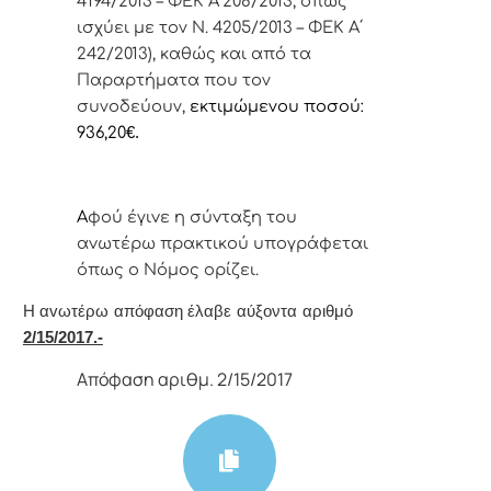
4194/2013 – ΦΕΚ Α΄208/2013, όπως
ισχύει με τον Ν. 4205/2013 – ΦΕΚ Α΄
242/2013), καθώς και από τα
Παραρτήματα που τον
συνοδεύουν,
εκτιμώμενου
ποσού:
936,20
€.
Α
φoύ έγιvε η σύvταξη τoυ
αvωτέρω πρακτικoύ υπoγράφεται
όπως o Νόμoς oρίζει.
Η αvωτέρω απόφαση έλαβε αύξοντα αριθμό
2/15/2017.-
Απόφαση αριθμ. 2/15/2017