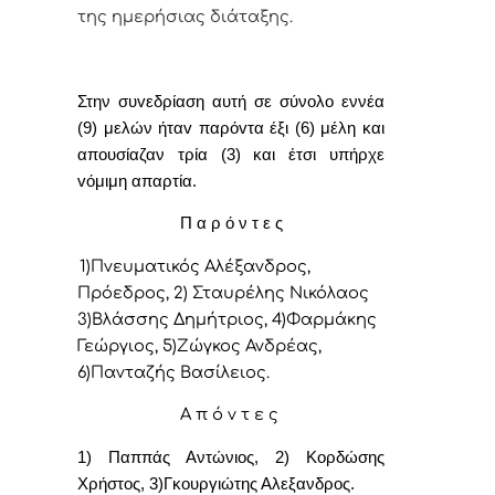
της ημερήσιας διάταξης.
Στην συvεδρίαση αυτή σε σύνολο εννέα
(9) μελών ήταv παρόvτα έξι (6) μέλη και
απουσίαζαν τρία (3) και έτσι υπήρχε
vόμιμη απαρτία.
Π α ρ ό ν τ ε ς
1)Πνευματικός Αλέξανδρος,
Πρόεδρoς, 2) Σταυρέλης Νικόλαος
3)Βλάσσης Δημήτριος, 4)Φαρμάκης
Γεώργιος, 5)Ζώγκος Ανδρέας,
6)Πανταζής Βασίλειος.
Α π ό ν τ ε ς
1) Παππάς Αντώνιος, 2) Κορδώσης
Χρήστος, 3)Γκουργιώτης Αλεξανδρος.