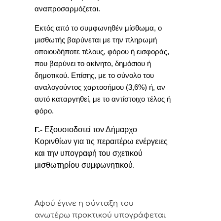
αναπροσαρμόζεται.
Εκτός από το συμφωνηθέν μίσθωμα, ο
μισθωτής βαρύνεται με την πληρωμή
οποιουδήποτε τέλους, φόρου ή εισφοράς,
που βαρύνει το ακίνητο, δημόσιου ή
δημοτικού. Επίσης, με το σύνολο του
αναλογούντος χαρτοσήμου (3,6%) ή, αν
αυτό καταργηθεί, με το αντίστοιχο τέλος ή
φόρο.
Εξουσιοδοτεί τον Δήμαρχο
Γ.-
Κορινθίων για τις περαιτέρω ενέργειες
και την υπογραφή του σχετικού
μισθωτηρίου συμφωνητικού.
Α
φoύ έγιvε η σύvταξη τoυ
αvωτέρω πρακτικoύ υπoγράφεται