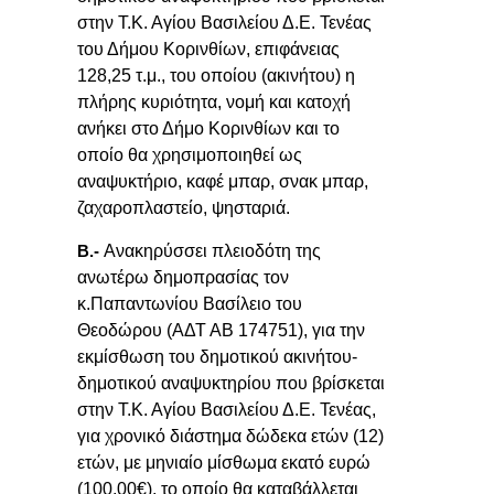
στην Τ.Κ. Αγίου Βασιλείου Δ.Ε. Τενέας
του Δήμου Κορινθίων, επιφάνειας
128,25 τ.μ.,
του οποίου (ακινήτου) η
πλήρης κυριότητα, νομή και κατοχή
ανήκει στο Δήμο Κορινθίων
και το
οποίο θα χρησιμοποιηθεί ως
αναψυκτήριο, καφέ μπαρ, σνακ μπαρ,
ζαχαροπλαστείο, ψησταριά.
Ανακηρύσσει πλειοδότη της
Β.-
ανωτέρω δημοπρασίας τον
κ.Παπαντωνίου Βασίλειο του
Θεοδώρου (ΑΔΤ ΑΒ 174751),
για την
εκμίσθωση του δημοτικού ακινήτου-
δημοτικού αναψυκτηρίου που βρίσκεται
στην Τ.Κ. Αγίου Βασιλείου Δ.Ε. Τενέας,
για χρονικό διάστημα δώδεκα ετών (12)
ετών, με μηνιαίο μίσθωμα εκατό ευρώ
(100,00€), το οποίο θα καταβάλλεται