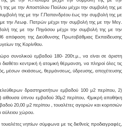
 της με την Αποστόλου Παύλου μέχρι την συμβολή της με
υμβολή της με την Γ.Παπανδρέου έως την συμβολή της με
με την Λεωφ. Πατρών μέχρι την συμβολή της με την Μεγ.
βολή της με την Πηγάσου μέχρι την συμβολή της με την
006 απόφαση της Διεύθυνσης Πρωτοβάθμιας Εκπαίδευσης
ωγείων της Κορίνθου.
χώρο συνολικού εμβαδού 180- 200τ.μ., να είναι σε άριστη
 διαθέτει κεντρική ή ατομική θέρμανση, να πληροί όλες τις
ός, μέσων σκιάσεως, θερμάνσεως, ύδρευσης, αποχέτευσης
 ελεύθερων δραστηριοτήτων εμβαδού 100 μ2 περίπου, 2)
) αίθουσα ύπνου εμβαδού 30μ2 περίπου, 4)μικρή αποθήκη
μβαδού 20,00 μ2 περίπου , τουαλέτες αγοριών και κοριτσιών
μ αύλειου χώρου.
ν τουαλέτες νηπίων σύμφωνα με τις διεθνείς προδιαγραφές,