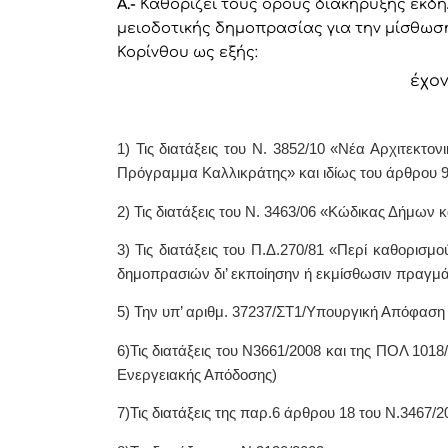
Α.-
Καθορίζει τους όρους διακήρυξης εκδ
μειοδοτικής δημοπρασίας για την μίσθωση
Κορίνθου ως εξής:
έχον
1) Τις διατάξεις του Ν. 3852/10 «Νέα Αρχιτεκτο
Πρόγραμμα Καλλικράτης» και ιδίως του άρθρου 94
2) Τις διατάξεις του Ν. 3463/06 «Κώδικας Δήμων 
3) Τις διατάξεις του Π.Δ.270/81 «Περί καθορισμ
δημοπρασιών δι’ εκποίησην ή εκμίσθωσιν πραγμ
5) Την υπ’ αριθμ. 37237/ΣΤ1/Υπουργική Απόφαση
6)Τις διατάξεις του Ν3661/2008 και της ΠΟΛ 101
Ενεργειακής Απόδοσης)
7)Τις διατάξεις της παρ.6 άρθρου 18 του Ν.3467/2