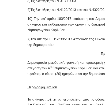
8)Τις διατάξεις του Ν.3130/2003
9)Τις διατάξεις του Ν.4122/2013 και του Ν.4322/2
10) Την υπ’ αριθμ 180/2017 απόφαση του Δημοτ
ακινήτου και καθορισμού των όρων της διακήρυξ
Νηπιαγωγείου Κορίνθου
7
)Την υπ’ αριθμ. 19/238/2017 Απόφαση της Οικον
της δημοπρασίας
Πρ
Δημοπρασία μειοδοτική, φανερή και προφορική γ
ου
στέγαση του 4
Νηπιαγωγείου Κορίνθου και καλ
προθεσμία είκοσι (20) ημερών από την δημοσίευσ
Περιγραφή μισθίου
Το ακίνητο πρέπει να περικλείεται από τις οδού
Απ.Παύλου)- Απ. Παύλου (από την συμβολή 