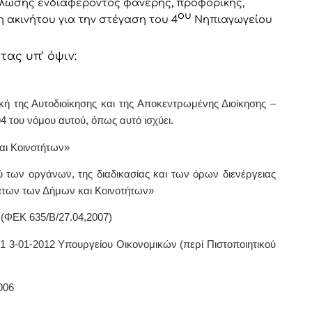
ήλωσης ενδιαφέροντος φανερής, προφορικής,
ου
 ακινήτου για την στέγαση του 4
Νηπιαγωγείου
τας υπ’ όψιν:
νική της Αυτοδιοίκησης και της Αποκεντρωμένης Διοίκησης –
 του νόμου αυτού, όπως αυτό ισχύει.
και Κοινοτήτων»
ού των οργάνων, της διαδικασίας και των όρων διενέργειας
άτων των Δήμων και Κοινοτήτων»
 (ΦΕΚ 635/Β/27.04,2007)
8/1 3-01-2012 Υπουργείου Οικονομικών (περί Πιστοποιητικού
006