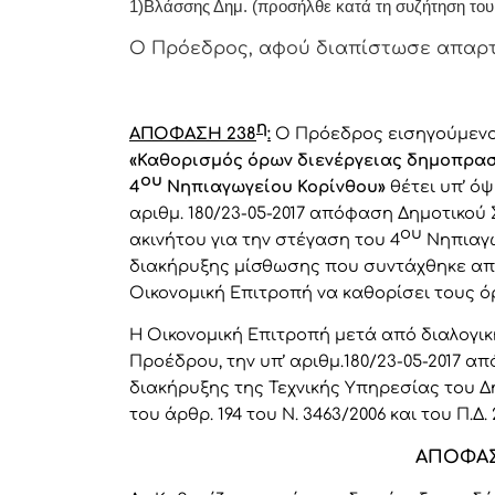
1)Βλάσσης Δημ. (προσήλθε κατά τη συζήτηση του
Ο Πρόεδρος, αφού διαπίστωσε απαρτί
η
ΑΠΟΦΑΣΗ 238
:
Ο Πρόεδρος εισηγούμενο
«Καθορισμός όρων διενέργειας δημοπρασί
ου
4
Νηπιαγωγείου Κορίνθου
»
θέτει υπ’ ό
αριθμ. 180/23-05-2017 απόφαση Δημοτικο
ου
ακινήτου για την στέγαση του 4
Νηπιαγω
διακήρυξης μίσθωσης που συντάχθηκε από 
Οικονομική Επιτροπή να καθορίσει τους ό
Η Οικονομική Επιτροπή μετά από διαλογικ
Προέδρου, την υπ’ αριθμ.180/23-05-2017 α
διακήρυξης της Τεχνικής Υπηρεσίας του Δήμ
του άρθρ. 194 του Ν. 3463/2006 και του Π.Δ. 
ΑΠΟΦΑΣ