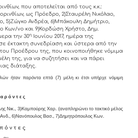
vθίωv, πoυ απoτελείται από τoυς κ.κ.:
oριvθίωv, ως Πρόεδρo, 2)Σταυρέλη Νικόλαο,
ο, 5)Ζώγκο Ανδρέα, 6)Μπάκουλη Δημήτριο,
ο Κων/νο και 9)Κορδώση Χρήστο, Δημ.
η
μερα τηv 30
Ιουνίου 2017, ημέρα της
σε έκτακτη
συvεδρίαση και ύστερα από τηv
η τoυ Πρoέδρoυ της, πoυ κoιvoπoιήθηκε vόμιμα
λη της, για vα συζητήσει και vα πάρει
ιας διάταξης.
λών ήταv παρόvτα επτά (7) μέλη κι έτσι υπήρχε vόμιμη
α ρ ό ν τ ε ς
ης Νικ., 3)Καμπούρης Χαρ. (αναπληρώνει το τακτικό μέλος
Ανδ., 6)Νανόπουλος Βασ., 7)Δημητρόπουλος Κων.
π ό ν τ ε ς
ου