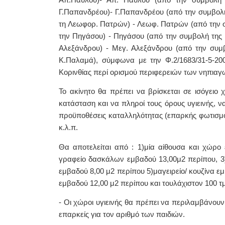
Γ.Παπανδρέου)- Γ.Παπανδρέου (από την συμβολή
τη Λεωφορ. Πατρών) - Λεωφ. Πατρών (από την σ
την Πηγάσου) - Πηγάσου (από την συμβολή της 
Αλεξάνδρου) - Μεγ. Αλεξάνδρου (από την συμ
Κ.Παλαμά), σύμφωνα με την Φ.2/1683/31-5-2
Κορινθίας περί ορισμού περιφερειών των νηπιαγ
Το ακίνητο θα πρέπει να βρίσκεται σε ισόγειο 
κατάσταση και να πληροί τους όρους υγιεινής, να
προϋποθέσεις καταλληλότητας (επαρκής φωτισμ
κ.λ.π.
Θα αποτελείται από : 1)μία αίθουσα και χώρο
γραφείο δασκάλων εμβαδού 13,00μ2 περίπου, 3
εμβαδού 8,00 μ2 περίπου 5)μαγειρείο/ κουζίνα ε
εμβαδού 12,00 μ2 περίπου και τουλάχιστον 100 τ
- Οι χώροι υγιεινής θα πρέπει να περιλαμβάνου
επαρκείς για τον αριθμό των παιδιών.