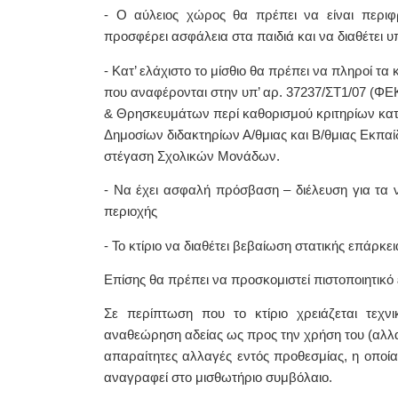
- Ο αύλειος χώρος θα πρέπει να είναι περι
προσφέρει ασφάλεια στα παιδιά και να διαθέτει υ
- Κατ’ ελάχιστο το μίσθιο θα πρέπει να πληροί τ
που αναφέρονται στην υπ’ αρ. 37237/ΣΤ1/07 (Φ
& Θρησκευμάτων περί καθορισμού κριτηρίων κατ
Δημοσίων διδακτηρίων Α/θμιας και Β/θμιας Εκπα
στέγαση Σχολικών Μονάδων.
- Να έχει ασφαλή πρόσβαση – διέλευση για τα ν
περιοχής
- Το κτίριο να διαθέτει βεβαίωση στατικής επάρκ
Επίσης θα πρέπει να προσκομιστεί πιστοποιητικό
Σε περίπτωση που το κτίριο χρειάζεται τεχν
αναθεώρηση αδείας ως προς την χρήση του (αλλαγ
απαραίτητες αλλαγές εντός προθεσμίας, η οποία
αναγραφεί στο μισθωτήριο συμβόλαιο.