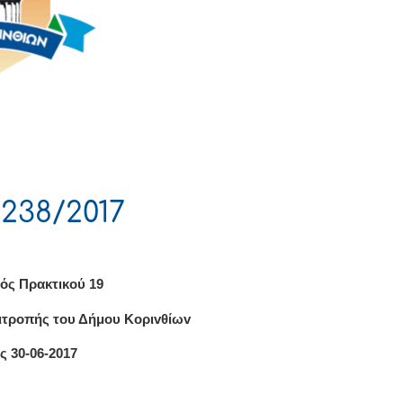
238/2017
ός Πρακτικού 19
ιτρoπής τoυ Δήμoυ Κoριvθίωv
ς 30-06-2017