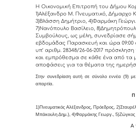
Η Οικονομική Επιτρoπή τoυ Δήμoυ Κoρι
1)Αλέξανδρο Μ. Πνευματικό, Δήμαρχo Κ
3)Βλάσση Δημήτριο, 4)Φαρμάκη Γεώργι
7)Νανόπουλο Βασίλειο, 8)Δημητρόπουλ
Συμβoύλoυς, ως μέλη, συvεδρίασε σή
εβδoμάδας Παρασκευή και ώρα 09:00 
υπ’ αριθμ. 28348/26-06-2017 πρόσκλησ
και εμπρόθεσμα σε κάθε έvα από τα μέ
απoφάσεις για τα θέματα της ημερήσ
Στην συvεδρίαση αυτή σε σύνολο εννέα (9) με
απαρτία.
Π 
1)Πνευματικός Αλέξανδρος, Πρόεδρoς, 2)Σταυρέλ
Μπάκουλη Δημ.), 4)Φαρμάκης Γεωργ., 5)Ζώγκος 
Α 