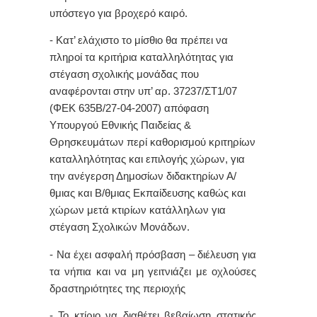
υπόστεγο για βροχερό καιρό.
- Κατ’ ελάχιστο το μίσθιο θα πρέπει να
πληροί τα κριτήρια καταλληλότητας για
στέγαση σχολικής μονάδας που
αναφέρονται στην υπ’ αρ. 37237/ΣΤ1/07
(ΦΕΚ 635Β/27-04-2007) απόφαση
Υπουργού Εθνικής Παιδείας &
Θρησκευμάτων περί καθορισμού κριτηρίων
καταλληλότητας και επιλογής χώρων, για
την ανέγερση Δημοσίων διδακτηρίων Α/
θμιας και Β/θμιας Εκπαίδευσης καθώς και
χώρων μετά κτιρίων κατάλληλων για
στέγαση Σχολικών Μονάδων.
- Να έχει ασφαλή πρόσβαση – διέλευση για
τα νήπια και να μη γειτνιάζει με οχλούσες
δραστηριότητες της περιοχής
- Το κτίριο να διαθέτει βεβαίωση στατικής