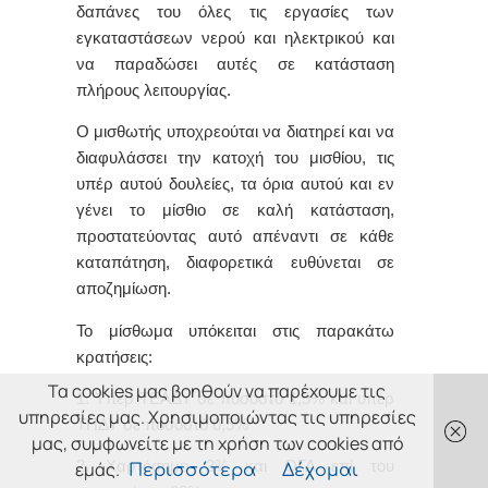
δαπάνες του όλες τις εργασίες των
εγκαταστάσεων νερού και ηλεκτρικού και
να παραδώσει αυτές σε κατάσταση
πλήρους λειτουργίας.
Ο μισθωτής υποχρεούται να διατηρεί και να
διαφυλάσσει την κατοχή του μισθίου, τις
υπέρ αυτού δουλείες, τα όρια αυτού και εν
γένει το μίσθιο σε καλή κατάσταση,
προστατεύοντας αυτό απέναντι σε κάθε
καταπάτηση, διαφορετικά ευθύνεται σε
αποζημίωση.
Το μίσθωμα υπόκειται στις παρακάτω
κρατήσεις:
Τα cookies μας βοηθούν να παρέχουμε τις
1. Υπέρ ΤΕΑΔΥ σε ποσοστό 1,5% και υπέρ
υπηρεσίες μας. Χρησιμοποιώντας τις υπηρεσίες
ΤΠΔΥ σε ποσοστό 0,5%
μας, συμφωνείτε με τη χρήση των cookies από
εμάς.
2. Χαρτόσημο 3% και ΟΓΑ επί του
Περισσότερα
Δέχομαι