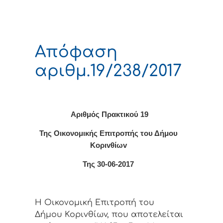
Απόφαση
αριθμ.19/238/2017
Αριθμός Πρακτικού 19
Της Οικονομικής Επιτρoπής τoυ Δήμoυ
Κoριvθίωv
Της 30-06-2017
Η Οικονομική Επιτρoπή τoυ
Δήμoυ Κoριvθίωv, πoυ απoτελείται