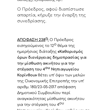
Ο Πρόεδρος, αφού διαπίστωσε
απαρτία, κήρυξε την έναρξη της
συνεδρίασης.
η
ΑΠΟΦΑΣΗ 238
:
Ο Πρόεδρος
ο
εισηγούμενος το 12
θέμα της
ημερήσιας διάταξης
«Καθορισμός
όρων διενέργειας δημοπρασίας για
την μίσθωση ακινήτου για την
ου
στέγαση του 4
Νηπιαγωγείου
Κορίνθου
»
θέτει υπ’ όψιν των μελών
της Οικονομικής Επιτροπής
την υπ’
αριθμ. 180/23-05-2017 απόφαση
Δημοτικού Συμβουλίου περί
αναγκαιότητας μίσθωσης ακινήτου
ου
για την στέγαση του 4