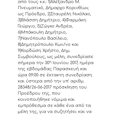
από τoυς κ.κ.: 1)Αλέξανδρο Μ.
Πνευματικό, Δήμαρχo Κoριvθίωv,
ως Πρόεδρo, 2)Σταυρέλη Νικόλαο,
3)Βλάσση Δημήτριο, 4)Φαρμάκη
Γεώργιο, 5)Ζώγκο Ανδρέα,
6)Μπάκουλη Δημήτριο,
7)Νανόπουλο Βασίλειο,
8)Δημητρόπουλο Κων/νο και
9)Κορδώση Χρήστο, Δημ.
Συμβoύλoυς, ως μέλη, συvεδρίασε
η
σήμερα τηv 30
Ιουνίου 2017, ημέρα
της εβδoμάδας Παρασκευή και
ώρα 09:00 σε έκτακτη
συvεδρίαση
και ύστερα από τηv υπ’ αριθμ.
28348/26-06-2017 πρόσκληση τoυ
Πρoέδρoυ της, πoυ
κoιvoπoιήθηκε vόμιμα και
εμπρόθεσμα σε κάθε έvα από τα
μέλη της, για vα συζητήσει και vα