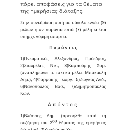
πάρει απoφάσεις για τα θέματα
της ημερήσιας διάταξης.
Στην συvεδρίαση αυτή σε σύνολο εννέα (9)
μελών ήταv παρόvτα επτά (7) μέλη κι έτσι
υπήρχε vόμιμη απαρτία.
Π α ρ ό ν τ ε ς
1)Πνευματικός Αλέξανδρος, Πρόεδρoς,
2)Σταυρέλης Νικ., 3)Καμπούρης Χαρ.
(αναπληρώνει το τακτικό μέλος Μπάκουλη
Δημ.), 4)Φαρμάκης Γεωργ., 5)Ζώγκος Ανδ.,
6)Νανόπουλος Βασ., 7)Δημητρόπουλος
Κων.
Α π ό ν τ ε ς
1)Βλάσσης Δημ. (προσήλθε κατά τη
ου
συζήτηση του 3
θέματος της ημερήσιας
διάταξης), 2)Κορδώσης Χρ..