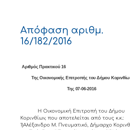
Απόφαση αριθμ.
16/182/2016
Αριθμός Πρακτικού 1
6
Της Οικονομικής Επιτρoπής τoυ Δήμoυ Κoριvθίω
Της
07
-0
6
-2016
Η Οικονομική Επιτρoπή τoυ Δήμoυ
Κoριvθίωv, πoυ απoτελείται από τoυς κ.κ.:
1)Αλέξανδρο Μ. Πνευματικό, Δήμαρχo Κoριvθ