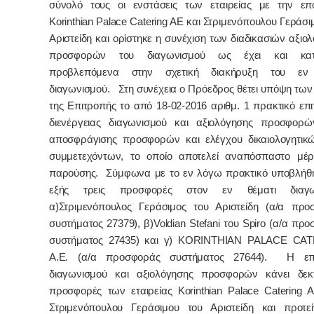
σύνολό τους οι ενστάσεις των
εταιρείας με την επ
Korinthian
Palace
Catering
AE
και Στριμενόπουλου Γεράσι
Αριστείδη και ορίστηκε η συνέχιση των διαδικασιών αξιο
προσφορών του διαγωνισμού ως έχει και κα
προβλεπόμενα στην σχετική διακήρυξη του εν
διαγωνισμού. Στη συνέχεια ο Πρόεδρος θέτει υπόψη τω
της Επιτροπής το από 18-02-2016 αριθμ. 1 πρακτικό επ
διενέργειας διαγωνισμού και αξιολόγησης προσφορώ
αποσφράγισης προσφορών και ελέγχου δικαιολογητικ
συμμετεχόντων, το οποίο αποτελεί αναπόσπαστο μέρ
παρούσης. Σύμφωνα με το εν λόγω πρακτικό υποβλήθη
εξής τρεις προσφορές στον εν θέματι διαγων
α)Στριμενόπουλος Γεράσιμος του Αριστείδη (α/α προ
συστήματος 27379), β)
Voldian
Stefani
του
Spiro
(α/α προ
συστήματος 27435) και γ)
KORINTHIAN
PALACE
CAT
A
.
E
. (α/α προσφοράς συστήματος 27644). Η επ
διαγωνισμού και αξιολόγησης προσφορών κάνει δεκτ
προσφορές των εταιρείας
Korinthian
Palace
Catering
A
Στριμενόπουλου Γεράσιμου του Αριστείδη και προτεί