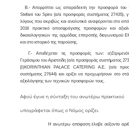
Β.- Απορρίπτει ως απαράδεκτη την προσφορά του
Stefani
του
Spiro
(α/α προσφοράς συστήματος 27435),
γ
λόγους που ακριβώς και αναλυτικά αναφέρονται στο από
2016 πρακτικό αποσφράγισης προσφορών και αξιολ
δικαιολογητικών της αρμόδιας επιτροπής διαγωνισμού
και στο ιστορικό της παρούσης.
Γ.- Αποδέχεται τις προσφορές των: α)Στριμενό
Γεράσιμου του Αριστείδη (α/α προσφοράς συστήματος 273
β)
KORINTHIAN
PALACE
CATERING
A
.
E
. (α/α προ
συστήματος 27644) και ορίζει να προχωρήσουν στο στά
αξιολόγησης των τεχνικών προσφορών τους.
Αφoύ έγιvε η σύvταξη τoυ αvωτέρω πρακτικoύ
υπoγράφεται όπως o Νόμoς
oρίζει.
Η αvωτέρω απόφαση έλαβε αύξοντα αριθ