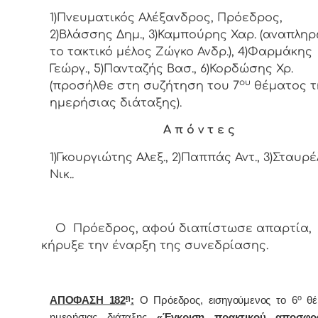
1)Πνευματικός Αλέξανδρος, Πρόεδρος,
2)Βλάσσης Δημ., 3)Καμπούρης Χαρ. (αναπληρ
το τακτικό μέλος Ζώγκο Ανδρ.), 4)Φαρμάκης
Γεώργ., 5)Πανταζής Βασ., 6)Κορδώσης Χρ.
ου
(προσήλθε στη συζήτηση του 7
θέματος τ
ημερήσιας διάταξης).
Α π ό ν τ ε ς
1)Γκουργιώτης Αλεξ., 2)Παππάς Αντ., 3)Σταυρ
Νικ..
Ο Πρόεδρος, αφού διαπίστωσε απαρτία,
κήρυξε την έναρξη της συνεδρίασης.
η
ο
ΑΠΟΦΑΣΗ 182
:
Ο Πρόεδρoς, εισηγούμενος τo 6
θέ
ημερήσιας διάταξης
«Έγκριση πρακτικού αποσφρ