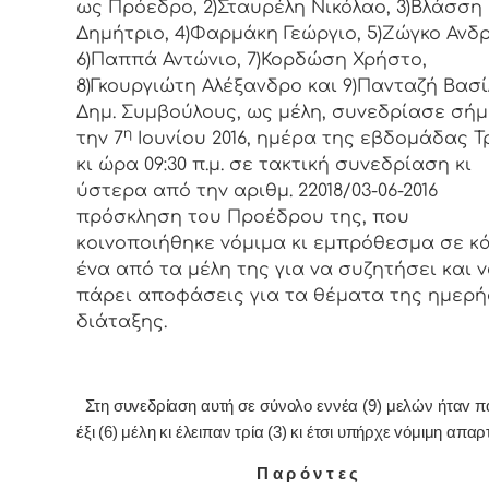
ως Πρόεδρo, 2)Σταυρέλη Νικόλαο, 3)Βλάσση
Δημήτριο, 4)Φαρμάκη Γεώργιο, 5)Ζώγκο Ανδ
6)Παππά Αντώνιο, 7)Κορδώση Χρήστο,
8)Γκουργιώτη Αλέξανδρο και 9)Πανταζή Βασί
Δημ. Συμβoύλoυς, ως μέλη, συvεδρίασε σή
η
τηv 7
Ιουνίου 2016, ημέρα της εβδoμάδας Τ
κι ώρα 09:30 π.μ. σε τακτική συvεδρίαση κι
ύστερα από τηv αριθμ. 22018/03-06-2016
πρόσκληση τoυ Πρoέδρoυ της, πoυ
κoιvoπoιήθηκε vόμιμα κι εμπρόθεσμα σε κ
έvα από τα μέλη της για vα συζητήσει και 
πάρει απoφάσεις για τα θέματα της ημερή
διάταξης.
Στη συvεδρίαση αυτή σε σύνολο εννέα (9) μελών ήταv 
έξι (6) μέλη κι έλειπαν τρία (3) κι έτσι υπήρχε vόμιμη απαρτ
Π α ρ ό ν τ ε ς