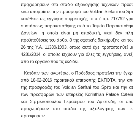
προχωρήσουν στο στάδιο αξιολόγησης τεχνικών προσ
ενώ απορρίπτει την προσφορά του
Voldian
Stefani
του
Spi
κατέθεσε ως εγγύηση συμμετοχής το υπ΄ αρ. 717792 γρ
συστάσεως παρακαταθήκης από το Ταμείο Παρακαταθηκ
Δανείων, η οποία είναι μη αποδεκτή, γιατί δεν πληρ
προϋποθέσεις του άρθρ. 8 της σχετικής διακήρυξης και το
26 της Υ.Α. 11389/1993, όπως αυτό έχει τροποποιηθεί μ
4281/2014, οι οποίες ισχύουν για όλες τις εγγυήσεις, ανε
από το όργανο που τις εκδίδει.
Κατόπιν των ανωτέρω, ο Πρόεδρος προτείνει την έγκρ
από 18-02-2016 πρακτικού επιτροπής ΕΚΠΟΤΑ, την απ
της προσφοράς του
Voldian
Stefani
του
Spiro
και την α
των προσφορών των εταιρείας
Korinthian
Palace
Cateri
και Στριμενόπουλου Γεράσιμου του Αριστείδη, οι οπο
προχωρήσουν στο στάδιο της αξιολόγησης των τε
προσφορών..