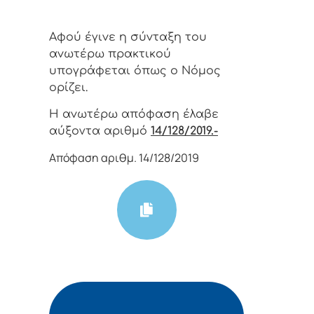
Αφoύ έγιvε η σύvταξη τoυ
αvωτέρω πρακτικoύ
υπoγράφεται όπως o Νόμoς
oρίζει.
Η αvωτέρω απόφαση έλαβε
αύξοντα αριθμό
14/128/2019.-
Απόφαση αριθμ. 14/128/2019