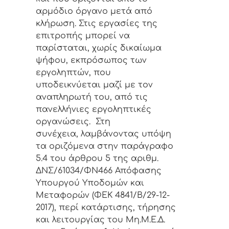
αρμόδιο όργανο μετά από
κλήρωση. Στις εργασίες της
επιτροπής μπορεί να
παρίσταται, χωρίς δικαίωμα
ψήφου, εκπρόσωπος των
εργοληπτών, που
υποδεικνύεται μαζί με τον
αναπληρωτή του, από τις
πανελλήνιες εργοληπτικές
οργανώσεις. Στη
συνέχεια, λαμβάνοντας υπόψη
τα οριζόμενα στην παράγραφο
5.4 του άρθρου 5 της αριθμ.
ΔΝΣ/61034/ΦΝ466 Απόφασης
Υπουργού Υποδομών και
Μεταφορών (ΦΕΚ 4841/Β/29-12-
2017), περί κατάρτισης, τήρησης
και λειτουργίας του Μη.Μ.Ε.Δ.