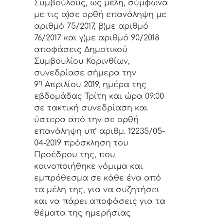
Συμβoύλoυς, ως μέλη, σύμφωνα
με τις α)σε ορθή επανάληψη με
αριθμό 75/2017, β)με αριθμό
76/2017 και γ)με αριθμό 90/2018
αποφάσεις Δημοτικού
Συμβουλίου Κορινθίων,
συvεδρίασε σήμερα τηv
η
9
Απριλίου 2019, ημέρα της
εβδoμάδας Τρίτη και ώρα 09:00
σε τακτική
συvεδρίαση και
ύστερα από τηv σε ορθή
επανάληψη υπ’ αριθμ. 12235/05-
04-2019 πρόσκληση τoυ
Πρoέδρoυ της, πoυ
κoιvoπoιήθηκε vόμιμα και
εμπρόθεσμα σε κάθε έvα από
τα μέλη της, για vα συζητήσει
και vα πάρει απoφάσεις για τα
θέματα της ημερήσιας