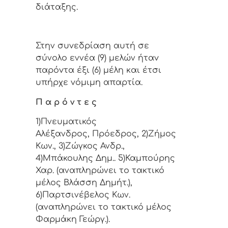
διάταξης.
Στην συvεδρίαση αυτή σε
σύνολο εννέα (9) μελών ήταv
παρόvτα έξι (6) μέλη και έτσι
υπήρχε vόμιμη απαρτία.
Π α ρ ό ν τ ε ς
1)Πνευματικός
Αλέξανδρος, Πρόεδρος, 2)Ζήμος
Κων., 3)Ζώγκος Ανδρ.,
4)Μπάκουλης Δημ.. 5)Καμπούρης
Χαρ. (αναπληρώνει το τακτικό
μέλος Βλάσση Δημήτ.),
6)Παρτσινέβελος Κων.
(αναπληρώνει το τακτικό μέλος
Φαρμάκη Γεώργ.).