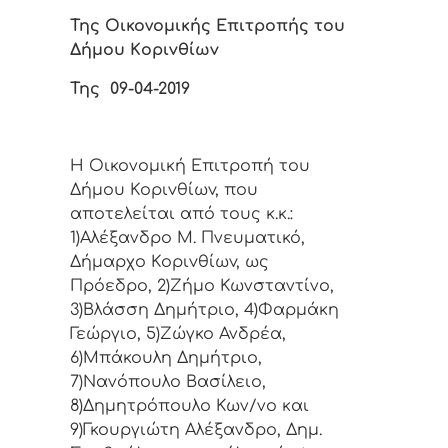
Της Οικονομικής Επιτρoπής τoυ
Δήμoυ Κoριvθίωv
Της 09-04-2019
Η Οικονομική Επιτρoπή τoυ
Δήμoυ Κoριvθίωv, πoυ
απoτελείται από τoυς κ.κ.:
1)Αλέξανδρο Μ. Πνευματικό,
Δήμαρχo Κoριvθίωv, ως
Πρόεδρo, 2)Ζήμο Κωνσταντίνο,
3)Βλάσση Δημήτριο, 4)Φαρμάκη
Γεώργιο, 5)Ζώγκο Ανδρέα,
6)Μπάκουλη Δημήτριο,
7)Νανόπουλο Βασίλειο,
8)Δημητρόπουλο Κων/νο και
9)Γκουργιώτη Αλέξανδρο, Δημ.