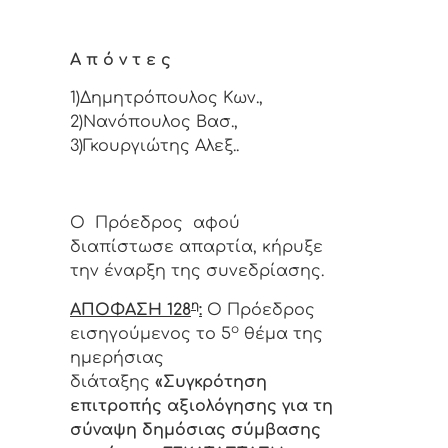
Α π ό ν τ ε ς
1)Δημητρόπουλος Κων.,
2)Νανόπουλος Βασ.,
3)Γκουργιώτης Αλεξ..
Ο Πρόεδρος αφού
διαπίστωσε απαρτία, κήρυξε
την έναρξη της συνεδρίασης.
η
ΑΠΟΦΑΣΗ 128
:
Ο Πρόεδρος
ο
εισηγούμενος το 5
θέμα της
ημερήσιας
διάταξης
«Συγκρότηση
επιτροπής αξιολόγησης για τη
σύναψη δημόσιας σύμβασης