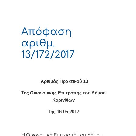
Απόφαση
αριθμ.
13/172/2017
Αριθμός Πρακτικού
13
Της Οικονομικής Επιτρoπής τoυ Δήμoυ
Κoριvθίωv
Της
16
-0
5
-2017
Η Οικονομική Επιτρoπή τoυ Δήμoυ