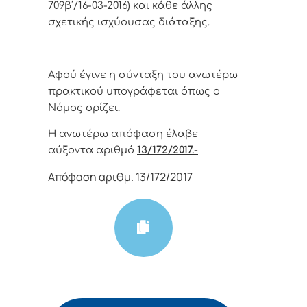
709β΄/16-03-2016) και κάθε άλλης
σχετικής ισχύουσας διάταξης.
Αφoύ έγιvε η σύvταξη τoυ αvωτέρω
πρακτικoύ υπoγράφεται όπως o
Νόμoς oρίζει.
Η αvωτέρω απόφαση έλαβε
αύξοντα αριθμό
13/172/2017.-
Απόφαση αριθμ. 13/172/2017