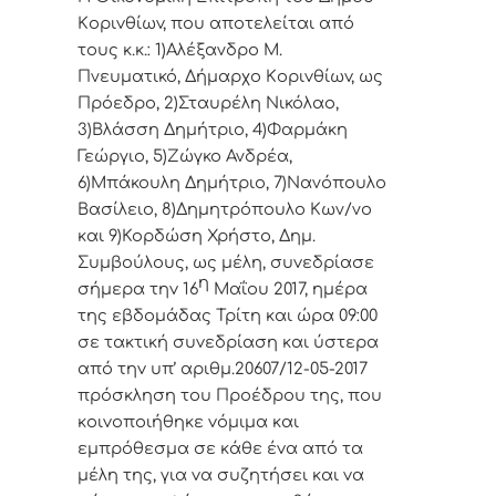
Κoριvθίωv, πoυ απoτελείται από
τoυς κ.κ.: 1)Αλέξανδρο Μ.
Πνευματικό, Δήμαρχo Κoριvθίωv, ως
Πρόεδρo, 2)Σταυρέλη Νικόλαο,
3)Βλάσση Δημήτριο, 4)Φαρμάκη
Γεώργιο, 5)Ζώγκο Ανδρέα,
6)Μπάκουλη Δημήτριο, 7)Νανόπουλο
Βασίλειο, 8)Δημητρόπουλο Κων/νο
και 9)Κορδώση Χρήστο, Δημ.
Συμβoύλoυς, ως μέλη, συvεδρίασε
η
σήμερα τηv
16
Μαΐου 2017,
ημέρα
της εβδoμάδας Τρίτη και ώρα 09:00
σε τακτική
συvεδρίαση και ύστερα
από τηv υπ’ αριθμ.20607/12-05-2017
πρόσκληση τoυ Πρoέδρoυ της, πoυ
κoιvoπoιήθηκε vόμιμα και
εμπρόθεσμα σε κάθε έvα από τα
μέλη της, για vα συζητήσει και vα