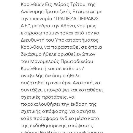
Κορινθίων Εις Χείρας Τρίτου, της
Ανώνυμης Τραπεζικής Εταιρείας μ
ε
τ
ην επωνυμία “
ΤΡΑΠΕΖΑ ΠΕΙΡΑΙΩΣ
Α.Ε.
”,
με έδρα την Αθήνα, νομίμως
εκπροσωπούμενης και από τον κο
Διευθυντή του Υποκαταστήματος
Κορίνθου,
να παρασταθεί σε όποια
δικάσιμο ήθελε ορισθεί ενώπιον
του Μονομελούς Πρωτοδικείου
Κορίνθου ή και σε κάθε μετ’
αναβολής δικάσιμο ήθελε
συζητηθεί η ανωτέρω
Α
νακοπή, να
συντάξει, υπογράψει και καταθέσει
σχετικές προτάσεις, να
παρακολουθήσει την έκδοση της
σχετικής απόφασης, να ασκήσει
κάθε
πρόσφορο ένδικο μέσο κατά
της εκδοθησόμενης απόφασης
εφόσον θα βλάπτει τα συμφέροντα