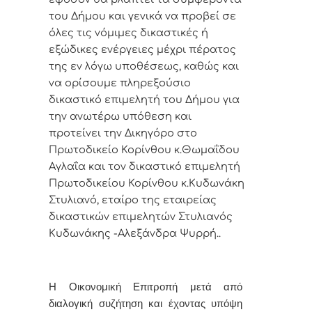
του Δήμου και γενικά να προβεί σε
όλες τις νόμιμες δικαστικές ή
εξώδικες ενέργειες μέχρι πέρατος
της εν λόγω υποθέσεως,
καθώς και
να ορίσουμε
πληρεξούσιο
δικαστικ
ό
επιμελητ
ή
του Δήμου για
την ανωτέρω υπόθεση
και
προτείνει την Δικηγόρο στο
Πρωτοδικείο Κορίνθου κ.Θωμαΐδου
Αγλαΐα και τον
δικαστικ
ό
επιμελητ
ή
Πρωτοδικείου
Κορίνθου
κ.
Κυδωνάκη
Στυλιανό, εταίρο
της εταιρείας
δικαστικών επιμελητών Στυλιανός
Κυδωνάκης -Αλεξάνδρα Ψυρρή.
.
Η Οικονομική Επιτροπή μετά από
διαλογική συζήτηση και έχοντας υπόψη