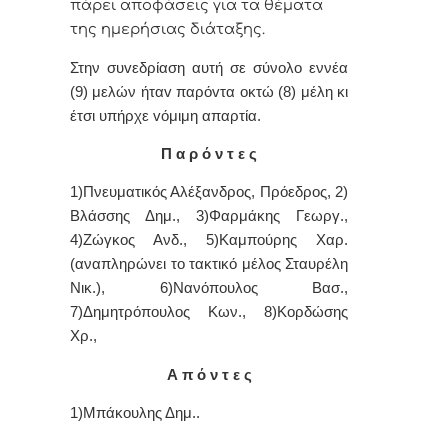
πάρει απoφάσεις για τα θέματα
της ημερήσιας διάταξης.
Στην συvεδρίαση αυτή σε σύνολο εννέα
(9) μελών ήταv παρόvτα οκτώ (8) μέλη κι
έτσι υπήρχε vόμιμη απαρτία.
Π α ρ ό ν τ ε ς
1)Πνευματικός Αλέξανδρος, Πρόεδρoς, 2)
Βλάσσης Δημ., 3)
Φαρμάκης Γεωργ.,
4)Ζ
ώγκος Ανδ., 5)Καμπούρης Χαρ.
(αναπληρώνει το τακτικό μέλος Σταυρέλη
Νικ.), 6)Νανόπουλος Βασ.,
7)
Δημητρόπουλος Κων., 8
)Κορδώσης
Χρ.,
Α π ό ν τ ε ς
1)Μπάκουλης Δημ..