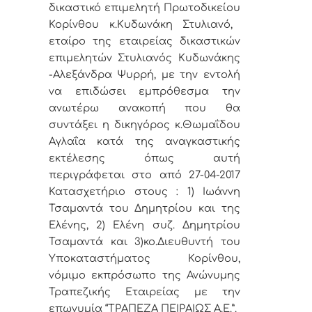
δικαστικό επιμελητή
Πρωτοδικείου
Κορίνθου
κ.Κυδωνάκη
Στυλιανό,
εταίρο
της εταιρείας δικαστικών
επιμελητών Στυλιανός Κυδωνάκης
-Αλεξάνδρα Ψυρρή,
με την
εντολή
να επιδώσει εμπρόθεσμα
την
ανωτέρω ανακοπή που θα
συντάξει η δικηγόρος κ.Θωμαΐδου
Αγλαΐα
κ
ατά της αναγκαστικής
εκτέλεσης όπως αυτή
περιγράφεται στο
από 27-04-2017
Κατασχετήριο
στους :
1) Ιωάννη
Τσαμαντά του Δημητρίου και της
Ελένης, 2) Ελένη συζ. Δημητρίου
Τσαμαντά
και 3)κο.Διευθυντή του
Υποκαταστήματος Κορίνθου,
νόμιμο εκπρόσωπο
της Ανώνυμης
Τραπεζικής Εταιρείας μ
ε τ
ην
επωνυμία “
ΤΡΑΠΕΖΑ ΠΕΙΡΑΙΩΣ Α.Ε.
”.