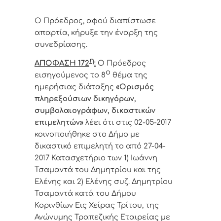
Ο Πρόεδρος, αφού διαπίστωσε
απαρτία, κήρυξε την έναρξη της
συνεδρίασης.
η
ΑΠΟΦΑΣΗ 172
:
Ο Πρόεδρος
ο
εισηγούμενος το 8
θέμα της
ημερήσιας διάταξης
«
Ορισμός
πληρεξούσιων δικηγόρων,
συμβολαιογράφων, δικαστικών
επιμελητών»
λέει ότι στις
02-05-2017
κοινοποιήθηκε στο Δήμο με
δικαστικό επιμελητή
τ
ο από 27-04-
2017 Κατασχετήριο των 1) Ιωάννη
Τσαμαντά του Δημητρίου και της
Ελένης και 2) Ελένης συζ. Δημητρίου
Τσαμαντά κατά του Δήμου
Κορινθίων Εις Χείρας Τρίτου, της
Ανώνυμης Τραπεζικής Εταιρείας μ
ε