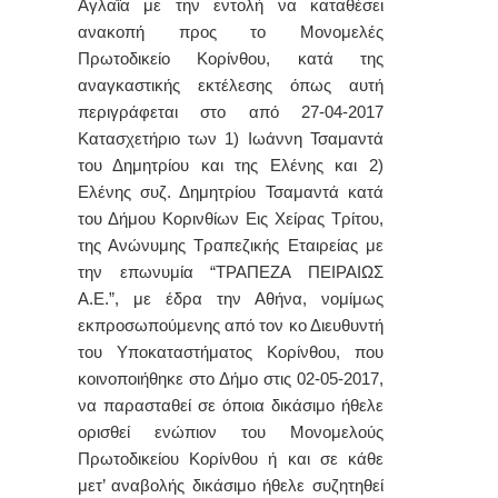
Αγλαΐα με την εντολή να καταθέσει
ανακοπή προς το
Μονομελές
Πρωτοδικείο Κορίνθου, κ
ατά της
αναγκαστικής εκτέλεσης όπως αυτή
περιγράφεται στο από
27-04-2017
Κατασχετήριο των 1) Ιωάννη Τσαμαντά
του Δημητρίου και της Ελένης και 2)
Ελένης συζ. Δημητρίου Τσαμαντά κατά
του Δήμου Κορινθίων Εις Χείρας Τρίτου,
της Ανώνυμης Τραπεζικής Εταιρείας μ
ε
τ
ην επωνυμία “
ΤΡΑΠΕΖΑ ΠΕΙΡΑΙΩΣ
Α.Ε.
”,
με έδρα την Αθήνα, νομίμως
εκπροσωπούμενης από τον κο Διευθυντή
του Υποκαταστήματος Κορίνθου, που
κοινοποιήθηκε στο Δήμο στις
02-05-2017,
να παρασταθεί σε όποια δικάσιμο ήθελε
ορισθεί ενώπιον του
Μονομελούς
Πρωτοδικείου Κορίνθου
ή και σε κάθε
μετ’ αναβολής δικάσιμο ήθελε συζητηθεί