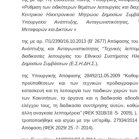
«Ρύθμιση των ειδικότερων θεμάτων λειτουργίας και διαχ
Κεντρικού Ηλεκτρονικού Μητρώου Δημοσίων Συμβ
Υπουργείου Ανάπτυξης, Ανταγωνιστικότητας, 
Μεταφορών και Δικτύων »
της με αρ. Π1/2390/16.10.2013 (Β’ 2677) Απόφασης το
Ανάπτυξης και Ανταγωνιστικότητας “
Τεχνικές λεπτομ
διαδικασίες λειτουργίας του Εθνικού Συστήματος Ηλ
Δημοσίων Συμβάσεων (Ε.Σ.Η.ΔΗ.Σ.
),
της Υπουργικής Απόφασης 28492/11.05.2009 “Καθορ
προϋποθέσεων και των τεχνικών προδιαγραφών
κατασκευή και τη λειτουργία των παιδικών χαρών των
των Κοινοτήτων, τα όργανα και η διαδικασία αδειοδ
ελέγχου τους, τη διαδικασία συντήρησης αυτών, καθώ
άλλη αναγκαία λεπτομέρεια" (ΦΕΚ 931Β/18 -5- 2009), )
τροποποιήθηκε και ισχύει με την υπ’αρίθμ. 27934/2014
Απόφαση (ΦΕΚ 2029/ 25 -7- 2014).