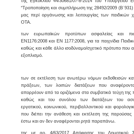
της Εγκυκλίου 44/30681/07-8-2014 του Υπουργείου 
“Τροποποίηση και συμπλήρωση της 28492/2009 (Β΄931
μας περί οργάνωσης και λειτουργίας των παιδικών
ΟΤΑ.
των ευρωπαϊκών προτύπων ασφαλείας και πιστ
EN1176:2008 και ΕΝ 1177:2008, για τα παιχνίδια Παιδ
καθώς και κάθε άλλο ισοδύναμο/σχετικό πρότυπο που 
εξοπλισμό.
των σε εκτέλεση των ανωτέρω νόμων εκδοθεισών κα
πράξεων, των λοιπών διατάξεων που αναφέροντ
απορρέουν από τα οριζόμενα στα συμβατικά τεύχη της
καθώς και του συνόλου των διατάξεων του ασφα
εργατικού, κοινωνικού, περιβαλλοντικού και φορολογικ
που διέπει την ανάθεση και εκτέλεση της παρούσας
έστω και αν δεν αναφέρονται ρητά παραπάνω.
της με αρ. 4/63/2017 Απόφασης του Δημοτικού Σ