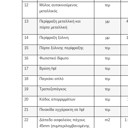
12
Μύλος αυτοκινούμενος
τεμ
μεταλλικός
13
Περίφραξη μεταλλική και
μμ
πόρτα μεταλλική
14
Περίφραξη ξύλινη
μμ
15
Πόρτα ξύλινης περίφραξης
τεμ
16
Φωτιστικό δίφωτο
τεμ
17
Bρύση hpl
τεμ
18
Παγκάκι απλό
τεμ
19
Τραπεζοπάγκος
τεμ
20
Κάδος απορριμμάτων
τεμ
21
Πινακίδα εγχάρακτη σε hpl
τεμ
22
Δάπεδο ασφαλείας πάχους
m2
1
45mm (συμπεριλαμβανομένης