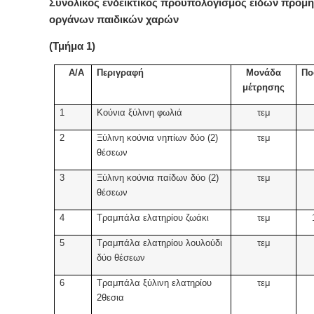
Συνολικός ενδεικτικός προϋπολογισμός ειδών προμή
οργάνων παιδικών χαρών
(Τμήμα 1)
Α/Α
Περιγραφή
Μονάδα
Πο
μέτρησης
1
Κούνια ξύλινη φωλιά
τεμ
2
Ξύλινη κούνια νηπίων δύο (2)
τεμ
θέσεων
3
Ξύλινη κούνια παίδων δύο (2)
τεμ
θέσεων
4
Τραμπάλα ελατηρίου ζωάκι
τεμ
5
Τραμπάλα ελατηρίου λουλούδι
τεμ
δύο θέσεων
6
Τραμπάλα ξύλινη ελατηρίου
τεμ
2θεσια