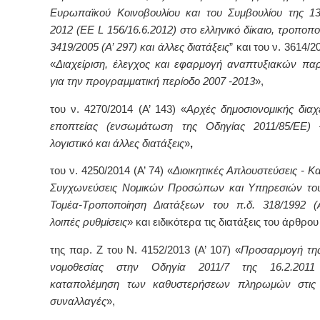
Ευρωπαϊκού Κοινοβουλίου και του Συμβουλίου της 13
2012 (ΕΕ L 156/16.6.2012) στο ελληνικό δίκαιο, τροποπο
3419/2005 (Α’ 297) και άλλες διατάξεις
” και του ν. 3614/2
«
Διαχείριση, έλεγχος και εφαρμογή αναπτυξιακών π
για την προγραμματική περίοδο 2007 -2013
»,
του ν. 4270/2014 (Α’ 143) «
Αρχές δημοσιονομικής διαχε
εποπτείας (ενσωμάτωση της Οδηγίας 2011/85/ΕΕ) 
λογιστικό και άλλες διατάξεις
»
,
του ν. 4250/2014 (Α’ 74) «
Διοικητικές Απλουστεύσεις - Κ
Συγχωνεύσεις Νομικών Προσώπων και Υπηρεσιών του
Τομέα-Τροποποίηση Διατάξεων του π.δ. 318/1992 (
λοιπές ρυθμίσεις
» και ειδικότερα τις διατάξεις του άρθρου
της παρ. Ζ του Ν. 4152/2013 (Α’ 107) «
Προσαρμογή της
νομοθεσίας στην Οδηγία 2011/7 της 16.2.201
καταπολέμηση των καθυστερήσεων πληρωμών στις 
συναλλαγές
»,