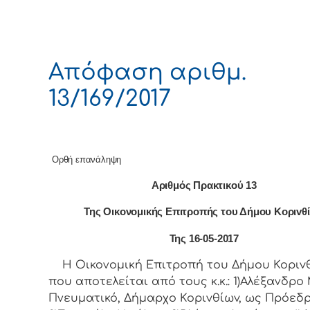
Απόφαση αριθμ.
13/169/2017
Ορθή επανάληψη
Αριθμός Πρακτικού
13
Της Οικονομικής Επιτρoπής τoυ Δήμoυ Κoριvθ
Της 1
6
-0
5
-2017
Η Οικονομική Επιτρoπή τoυ Δήμoυ Κoριvθ
πoυ απoτελείται από τoυς κ.κ.: 1)Αλέξανδρο 
Πνευματικό, Δήμαρχo Κoριvθίωv, ως Πρόεδρ