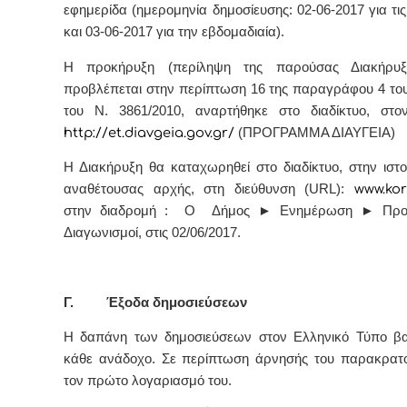
εφημερίδα (ημερομηνία δημοσίευσης: 02-06-2017 για τι
και 03-06-2017 για την εβδομαδιαία).
Η προκήρυξη (περίληψη της παρούσας Διακήρυ
προβλέπεται στην περίπτωση 16 της παραγράφου 4 το
του Ν. 3861/2010, αναρτήθηκε στο διαδίκτυο, στο
http://et.diavgeia.gov.gr/
(ΠΡΟΓΡΑΜΜΑ ΔΙΑΥΓΕΙΑ)
Η Διακήρυξη θα καταχωρηθεί στο διαδίκτυο, στην ιστο
αναθέτουσας αρχής, στη διεύθυνση (URL):
www.
kor
στην διαδρομή :
O
Δήμος
►
Ενημέρωση
►
Προκ
Διαγωνισμοί, στις 02/06/2017.
Γ. Έξοδα δημοσιεύσεων
Η δαπάνη των δημοσιεύσεων
στον Ελληνικό Τύπο
βα
κάθε ανάδοχο. Σε περίπτωση άρνησής του παρακρατ
τον πρώτο λογαριασμό του.