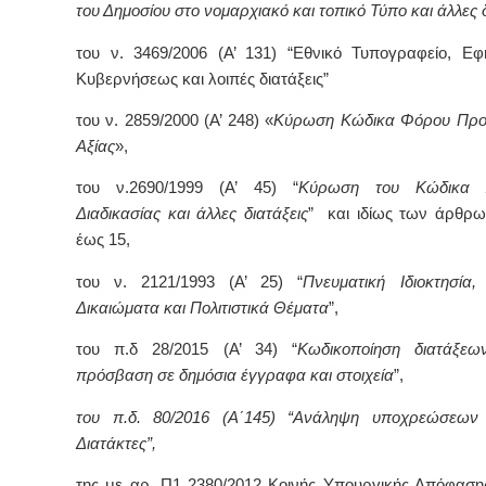
του Δημοσίου στο νομαρχιακό και τοπικό Τύπο και άλλες 
του ν. 3469/2006 (Α’ 131) “Εθνικό Τυπογραφείο, Εφ
Κυβερνήσεως και λοιπές διατάξεις”
του ν. 2859/2000 (Α’ 248) «
Κύρωση Κώδικα Φόρου Προσ
Αξίας
»,
του ν.2690/1999 (Α’ 45) “
Κύρωση του Κώδικα Δι
Διαδικασίας και άλλες διατάξεις
” και ιδίως των άρθρω
έως 15,
του ν. 2121/1993 (Α’ 25) “
Πνευματική Ιδιοκτησία,
Δικαιώματα και Πολιτιστικά Θέματα
”,
του π.δ 28/2015 (Α’ 34) “
Κωδικοποίηση διατάξεω
πρόσβαση σε δημόσια έγγραφα και στοιχεία
”,
του π.δ. 80/2016 (Α΄145) “Ανάληψη υποχρεώσεων
Διατάκτες”,
της με αρ. Π1 2380/2012 Κοινής Υπουργικής Απόφασης