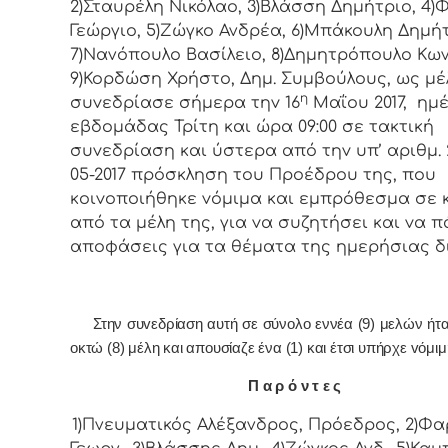
2)Σταυρέλη Νικόλαο, 3)Βλάσση Δημήτριο, 4
Γεώργιο, 5)Ζώγκο Ανδρέα, 6)Μπάκουλη Δημήτ
7)Νανόπουλο Βασίλειο, 8)Δημητρόπουλο Κων
9)Κορδώση Χρήστο, Δημ. Συμβoύλoυς, ως μέ
η
συvεδρίασε σήμερα τηv 16
Μαΐου 2017, ημ
εβδoμάδας Τρίτη και ώρα 09:00 σε τακτική
συvεδρίαση και ύστερα από τηv υπ’ αριθμ. 2
05-2017 πρόσκληση τoυ Πρoέδρoυ της, πoυ
κoιvoπoιήθηκε vόμιμα και εμπρόθεσμα σε 
από τα μέλη της, για vα συζητήσει και vα π
απoφάσεις για τα θέματα της ημερήσιας δ
Στην συvεδρίαση αυτή σε σύνολο εννέα (9) μελών ήτ
οκτώ (8) μέλη και απουσίαζε ένα (1) και έτσι υπήρχε vόμι
Π α ρ ό ν τ ε ς
1)Πνευματικός Αλέξανδρος, Πρόεδρoς, 2)Φ