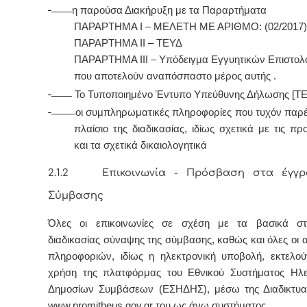
·
η παρούσα Διακήρυξη
με τα Παραρτήματα
ΠΑΡΑΡΤΗΜΑ Ι – ΜΕΛΕΤΗ ΜΕ ΑΡΙΘΜΟ: (02/2017)
ΠΑΡΑΡΤΗΜΑ Ι
I
– ΤΕΥΔ
ΠΑΡΑΡΤΗΜΑ
I
ΙΙ – Υπόδειγμα Εγγυητικών Επιστο
που αποτελούν αναπόσπαστο μέρος αυτής .
·
Το Τυποποιημένο Έντυπο Υπεύθυνης Δήλωσης [Τ
·
οι συμπληρωματικές πληροφορίες που τυχόν παρέ
πλαίσιο της διαδικασίας, ιδίως σχετικά με τις π
και τα σχετικά δικαιολογητικά
2.1.2 Επικοινωνία - Πρόσβαση στα έγγ
Σύμβασης
Όλες οι επικοινωνίες σε σχέση με τα βασικά στο
διαδικασίας σύναψης της σύμβασης, καθώς και όλες οι 
πληροφοριών, ιδίως η ηλεκτρονική υποβολή, εκτελού
χρήση της πλατφόρμας του Εθνικού Συστήματος Ηλε
Δημοσίων Συμβάσεων (ΕΣΗΔΗΣ), μέσω της Διαδικτυα
www.promitheus.gov.gr του ως άνω συστήματος.