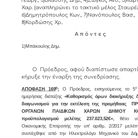
Γεωργ., 3)Βλάσσης Δημ., 4)Ζώγκος Ανδ., 5)Κα
Χαρ. (αναπληρώνει το τακτικό μέλος Σταυρέλη
6)Δημητρόπουλος Κων., 7)Νανόπουλος Βασ.,
8)Κορδώσης Χρ..
Α π ό ν τ ε ς
1)
Μπάκουλης Δημ.
Ο Πρόεδρος, αφού διαπίστωσε απαρτί
κήρυξε την έναρξη της συνεδρίασης.
η
ο
ΑΠΟΦΑΣΗ 169
:
Ο Πρόεδρος, εισηγούμενος τo 5
ημερήσιας διάταξης
«Καθορισμός όρων διακήρυξης δι
διαγωνισμού για την εκτέλεση της προμήθειας 
ΟΡΓΑΝΩΝ ΠΑΙΔΙΚΩΝ ΧΑΡΩΝ ΔΗΜΟΥ ΚΟ
προϋπολογισμού μελέτης
237.023,52
€»,
θέτει υ
Οικονομικής Επιτροπής την υπ’ αριθμ. 2/2017 μελέτ
συντάχθηκε από την Ηλεκτρολόγο Μηχανικό του Δήμ