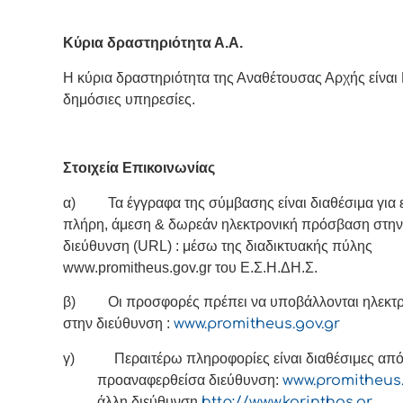
Κύρια δραστηριότητα Α.Α.
Η κύρια δραστηριότητα της Αναθέτουσας Αρχής είναι 
δημόσιες υπηρεσίες.
Στοιχεία Επικοινωνίας
α) Τα έγγραφα της σύμβασης είναι διαθέσιμα για 
πλήρη, άμεση & δωρεάν ηλεκτρονική πρόσβαση στην
διεύθυνση (URL) : μέσω της διαδικτυακής πύλης
www.promitheus.gov.gr του Ε.Σ.Η.ΔΗ.Σ.
β) Οι προσφορές πρέπει να υποβάλλονται ηλεκτρ
στην διεύθυνση :
www.promitheus.gov.gr
γ) Περαιτέρω πληροφορίες είναι διαθέσιμες από:
προαναφερθείσα διεύθυνση:
www.promitheus.
άλλη διεύθυνση
http://www.korinthos.gr