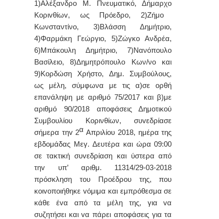
1)Αλέξανδρο Μ. Πνευματικό, Δήμαρχ
o
Κ
o
ρι
v
θίω
v
, ως Πρόεδρ
o
, 2)Ζήμο
Κωνσταντίνο, 3)Βλάσση Δημήτριο,
4)Φαρμάκη Γεώργιο, 5)Ζώγκο Ανδρέα,
6)Μπάκουλη Δημήτριο, 7)Νανόπουλο
Βασίλειο, 8)Δημητρόπουλο Κων/νο και
9)Κορδώση Χρήστο, Δημ. Συμβoύλoυς,
ως μέλη, σύμφωνα με τις α)σε ορθή
επανάληψη με αριθμό 75/2017 και β)με
αριθμό 90/2018 αποφάσεις Δημοτικού
Συμβουλίου Κορινθίων, συvεδρίασε
α
σήμερα τηv 2
Απριλίου 2018, ημέρα της
εβδoμάδας Μεγ. Δευτέρα και ώρα 09:00
σε τακτική
συvεδρίαση και ύστερα από
τηv υπ’ αριθμ. 11314/29-03-2018
πρόσκληση τoυ Πρoέδρoυ της, πoυ
κoιvoπoιήθηκε vόμιμα και εμπρόθεσμα σε
κάθε έvα από τα μέλη της, για vα
συζητήσει και vα πάρει απoφάσεις για τα