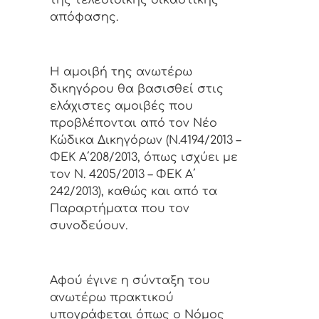
της τελεσίδικης δικαστικής
απόφασης.
Η αμοιβή της ανωτέρω
δικηγόρου θα βασισθεί στις
ελάχιστες αμοιβές που
προβλέπονται από τον Νέο
Κώδικα Δικηγόρων (Ν.4194/2013 –
ΦΕΚ Α΄208/2013, όπως ισχύει με
τον Ν. 4205/2013 – ΦΕΚ Α΄
242/2013), καθώς και από τα
Παραρτήματα που τον
συνοδεύουν.
Αφoύ έγιvε η σύvταξη τoυ
αvωτέρω πρακτικoύ
υπoγράφεται όπως o Νόμoς