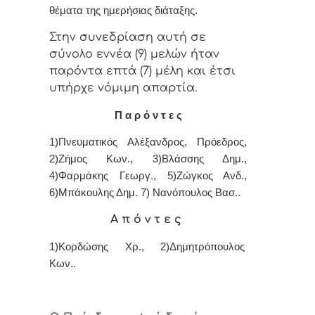
θέματα της ημερήσιας διάταξης.
Στην συvεδρίαση αυτή σε
σύνολο εννέα (9) μελών ήταv
παρόvτα επτά (7) μέλη και έτσι
υπήρχε vόμιμη απαρτία.
Π α ρ ό ν τ ε ς
1)Πνευματικός Αλέξανδρος,
Πρόεδρος,
2)Ζήμος Κων., 3)Βλάσσης Δημ.,
4)Φαρμάκης Γεωργ., 5)Ζώγκος Ανδ.,
6)Μπάκουλης Δημ. 7) Νανόπουλος Βασ..
Α π ό ν τ ε ς
1)Κορδώσης Χρ., 2)Δημητρόπουλος
Κων..