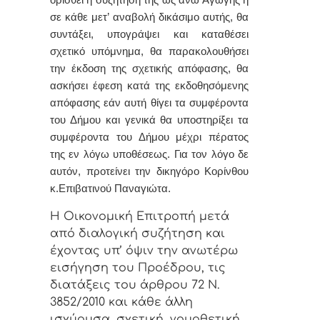
ορισθεί η συζήτηση της ως άνω Αγωγής ή
σε κάθε μετ’ αναβολή δικάσιμο αυτής, θα
συντάξει, υπογράψει και καταθέσει
σχετικό υπόμνημα, θα παρακολουθήσει
την έκδοση της σχετικής απόφασης, θα
ασκήσει έφεση κατά της εκδοθησόμενης
απόφασης εάν αυτή θίγει τα συμφέροντα
του Δήμου και γενικά θα υποστηρίξει τα
συμφέροντα του Δήμου μέχρι πέρατος
της εν λόγω υποθέσεως.
Για τον λόγο δε
αυτόν, προτείνει
την
δικηγόρο Κορίνθου
κ.Επιβατινού Παναγιώτα.
Η Οικονομική Επιτροπή μετά
από διαλογική συζήτηση και
έχοντας υπ’ όψιν την ανωτέρω
εισήγηση του Προέδρου, τις
διατάξεις του άρθρου 72 Ν.
3852/2010 και κάθε άλλη
ισχύουσα, σχετική, νομοθετική