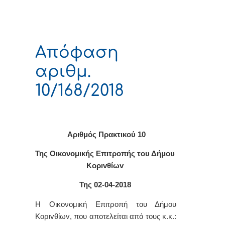
Απόφαση
αριθμ.
10/168/2018
Αριθμός Πρακτικού 10
Της Οικονομικής Επιτρoπής τoυ Δήμoυ
Κoριvθίωv
Της 02-04-2018
Η Οικονομική Επιτρ
o
πή τ
o
υ Δήμ
o
υ
Κ
o
ρι
v
θίω
v
, π
o
υ απ
o
τελείται από τ
o
υς κ.κ.: