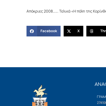
Απόκριες 2008……. Τελικά «Η πόλη της Κορίν
Facebook
X
Th
ΑΝΑ
ΓΡΑ
27410