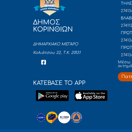
ΤΗΛΕ
27413
ΒΛΑΒ
ΔΗΜΟΣ
27411
ΚΟΡΙΝΘΙΩΝ
ΠΡΩΤ
27413
ΔΗΜΑΡΧΙΑΚΟ ΜΕΓΑΡΟ
ΠΡΩΤ
Κολιάτσου 32, Τ.Κ. 20131
27413
Mέσω 
αιτημ
Πατ
ΚΑΤΕΒΑΣΕ ΤΟ APP