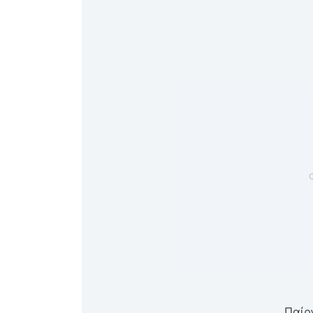
Παίρν