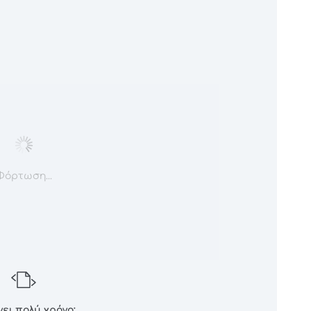
Φόρτωση...
ει πολύ χρόνο;