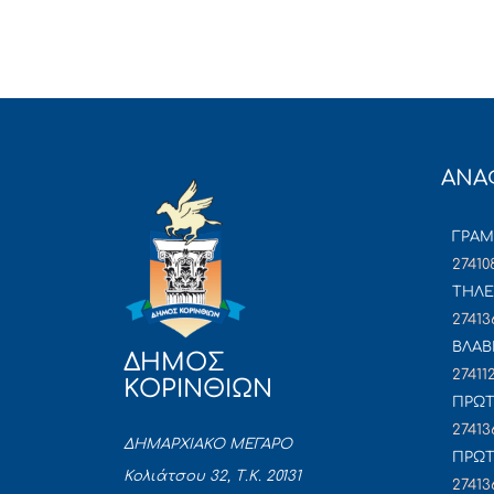
ΑΝΑ
ΓΡΑ
27410
ΤΗΛΕ
27413
ΒΛΑΒ
ΔΗΜΟΣ
27411
ΚΟΡΙΝΘΙΩΝ
ΠΡΩΤ
27413
ΔΗΜΑΡΧΙΑΚΟ ΜΕΓΑΡΟ
ΠΡΩΤ
Κολιάτσου 32, Τ.Κ. 20131
27413