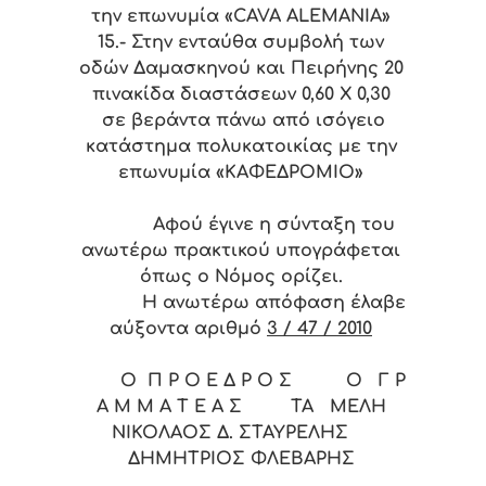
την επωνυμία «CAVA ALEMANIA»
15.-
Στην ενταύθα συμβολή των
οδών Δαμασκηνού και Πειρήνης 20
πινακίδα διαστάσεων 0,60 Χ 0,30
σε βεράντα πάνω από ισόγειο
κατάστημα πολυκατοικίας με την
επωνυμία «ΚΑΦΕΔΡΟΜΙΟ»
Αφού έγινε η σύνταξη του
ανωτέρω πρακτικού υπογράφεται
όπως ο Νόμος ορίζει.
Η ανωτέρω απόφαση έλαβε
αύξοντα αριθμό
3 / 47 / 2010
Ο Π Ρ Ο Ε Δ Ρ Ο Σ Ο Γ Ρ
Α Μ Μ Α Τ Ε Α Σ ΤΑ ΜΕΛΗ
ΝΙΚΟΛΑΟΣ Δ. ΣΤΑΥΡΕΛΗΣ
ΔΗΜΗΤΡΙΟΣ ΦΛΕΒΑΡΗΣ