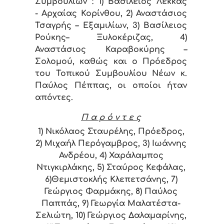
Συμβουλίων : 1) Βασίλειος Λέκκας
- Αρχαίας Κορίνθου, 2) Αναστάσιος
Τσαγρής – Εξαμιλίων, 3) Βασίλειος
Ρούκης– Ξυλοκέριζας, 4)
Αναστάσιος Καραβοκύρης –
Σολομού, καθώς και ο Πρόεδρος
του Τοπικού Συμβουλίου Νέων κ.
Παύλος Πέππας, οι οποίοι ήταν
απόντες.
Π α ρ ό ν τ ε ς
1) Νικόλαος Σταυρέλης, Πρόεδρος,
2) Μιχαήλ Περόγαμβρος, 3) Ιωάννης
Ανδρέου, 4) Χαράλαμπος
Ντιγκιρλάκης, 5) Σταύρος Κεφάλας,
6)Θεμιστοκλής Κλεπετσάνης, 7)
Γεώργιος Φαρμάκης, 8) Παύλος
Παππάς, 9) Γεωργία Μαλατέστα-
Σελιώτη, 10) Γεώργιος Δαλαμαρίνης,