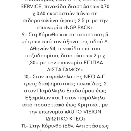
SERVICE, πινακίδα διαστάσεων 0.70
χ 0.60 εκατοστών πάνω σε
σιδεροκολώνα ύψους 2,5 μ. με την
επωνυμία «NGP PACK»
9.-
Στη Κόρινθο και σε απόσταση 5
μέτρων από τον άξονα της οδού Λ.
Αθηνών 94, πινακίδα επί του
πεζοδρομίου, διαστάσεων 2 μ χ
1,30μ με την επωνυμία ΕΠΙΠΛΑ
ΛΙΣΤΑ ΓΑΜΟΥ»
10.-
Στον παράλληλο της ΝΕΟ Α-Π
τρεις διαφημιστικές πινακίδες, 2
στον Παράλληλο Επιδαύρου έως
Εξαμιλίων και 1 στον παράλληλο
από προαστιακό έως Κρητικά , με
την επωνυμία «AUTO VISION
ΙΔΙΩΤΙΚΟ ΚΤΕΟ»
11.-
Στην Κόρινθο (Εθν. Αντιστάσεως