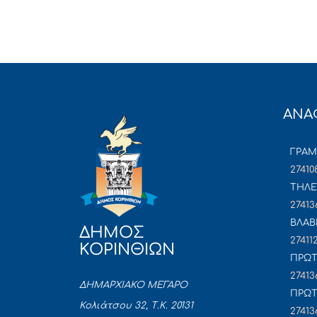
ΑΝΑ
ΓΡΑ
27410
ΤΗΛΕ
27413
ΒΛΑΒ
ΔΗΜΟΣ
27411
ΚΟΡΙΝΘΙΩΝ
ΠΡΩΤ
27413
ΔΗΜΑΡΧΙΑΚΟ ΜΕΓΑΡΟ
ΠΡΩΤ
Κολιάτσου 32, Τ.Κ. 20131
27413