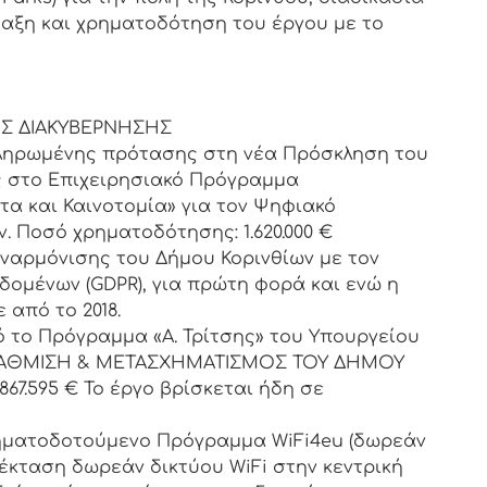
νταξη και χρηματοδότηση του έργου με το
Σ ΔΙΑΚΥΒΕΡΝΗΣΗΣ
κληρωμένης πρότασης στη νέα Πρόσκληση του
 στο Επιχειρησιακό Πρόγραμμα
τα και Καινοτομία» για τον Ψηφιακό
 Ποσό χρηματοδότησης: 1.620.000 €
εναρμόνισης του Δήμου Κορινθίων με τον
ομένων (GDPR), για πρώτη φορά και ενώ η
από το 2018.
 το Πρόγραμμα «Α. Τρίτσης» του Υπουργείου
ΑΒΑΘΜΙΣΗ & ΜΕΤΑΣΧΗΜΑΤΙΣΜΟΣ ΤΟΥ ΔΗΜΟΥ
67.595 € Το έργο βρίσκεται ήδη σε
ρηματοδοτούμενο Πρόγραμμα WiFi4eu (δωρεάν
πέκταση δωρεάν δικτύου WiFi στην κεντρική