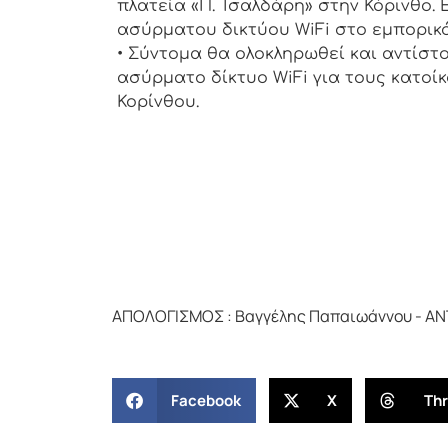
πλατεία «Π. Τσαλδάρη» στην Κόρινθο.
ασύρματου δικτύου WiFi στο εμπορικό
• Σύντομα θα ολοκληρωθεί και αντίστ
ασύρματο δίκτυο WiFi για τους κατοί
Κορίνθου.
ΑΠΟΛΟΓΙΣΜΟΣ : Βαγγέλης Παπαιωάννου - ΑΝ
Facebook
X
Th