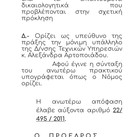
δικαιολογητικά που
προβλέπονται στην σχετική
πρόκληση
Δ.-
Ορίζει ως υπεύθυνο της
πράξης την μόνιμη υπάλληλο
της Δ/νσης Τεχνικών Υπηρεσιών
κ. Αλεξάνδρα Αρτοποιάδου.
Αφού έγινε η σύνταξη
του ανωτέρω πρακτικού
υπογράφεται όπως ο Νόμος
ορίζει.
Η ανωτέρω απόφαση
έλαβε αύξοντα αριθμό
22/
495 / 2011
.
Ο Π Ρ Ο Ε Δ Ρ Ο Σ