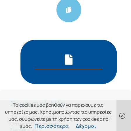
Σημαντικά Νέα
Τα cookies μας βοηθούν να παρέχουμε τις
υπηρεσίες μας. Χρησιμοποιώντας τις υπηρεσίες
Ξεκινούν την Δευτέρα οι δωρεάν μετρήσεις
μας, συμφωνείτε με τη χρήση των cookies από
Οστικής Πυκνότητας
εμάς.
Περισσότερα
Δέχομαι
7 Αυγούστου, 2026