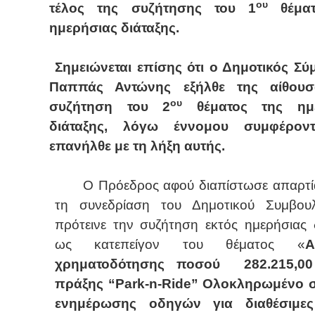
ου
τέλος της συζήτησης του 1
θέματ
ημερήσιας διάταξης.
Σημειώνεται επίσης ότι ο Δημοτικός Σ
Παππάς Αντώνης εξήλθε της αίθου
ου
συζήτηση του 2
θέματος της ημε
διάταξης, λόγω έννομου συμφέρον
επανήλθε με τη λήξη αυτής.
Ο Πρόεδρος αφού διαπίστωσε απαρτί
τη συνεδρίαση του Δημοτικού Συμβουλ
πρότεινε την συζήτηση εκτός ημερήσιας 
ως κατεπείγον του θέματος «
Α
χρηματοδότησης ποσού
282.215,0
πράξης “
Park
-
n
-
Ride
” Ολοκληρωμένο 
ενημέρωσης οδηγών για διαθέσιμες