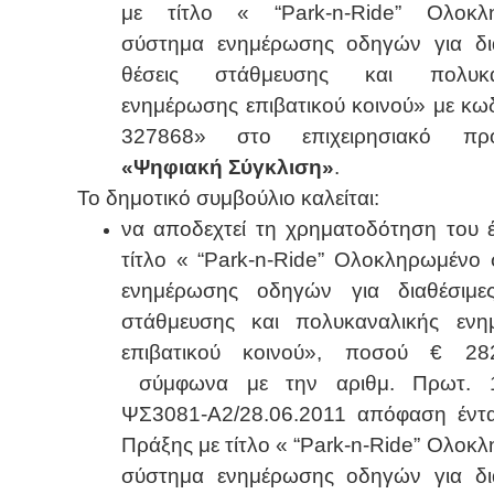
με τίτλο «
“
Park
-
n
-
Ride
” Ολοκλ
σύστημα ενημέρωσης οδηγών για δια
θέσεις στάθμευσης και πολυκα
ενημέρωσης επιβατικού κοινού
» με κω
327868» στο επιχειρησιακό πρ
«Ψηφιακή Σύγκλιση»
.
Το δημοτικό συμβούλιο καλείται:
να αποδεχτεί τη χρηματοδότηση του 
τίτλο «
“
Park
-
n
-
Ride
” Ολοκληρωμένο 
ενημέρωσης οδηγών για διαθέσιμες
στάθμευσης και πολυκαναλικής ενη
επιβατικού κοινού
», ποσού € 282
σύμφωνα με την αριθμ. Πρωτ. 1
ΨΣ3081-Α2/28.06.2011 απόφαση έντα
Πράξης με τίτλο «
“
Park
-
n
-
Ride
” Ολοκλ
σύστημα ενημέρωσης οδηγών για δια