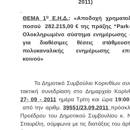
2011)
ο
ΘΕΜΑ 1
Ε.Η.Δ.
: «Αποδοχή χρηματο
ποσού
282.215,00 € της πράξης “
Park
Ολοκληρωμένο σύστημα ενημέρωσης
για διαθέσιμες θέσεις στάθμευσ
πολυκαναλικής ενημέρωσης επιβ
κοινού»
Το Δημοτικό Συμβούλιο Κορινθίων συ
τακτική συνεδρίαση στο Δημαρχείο Κορίν
27
- 09 -
2011
ημέρα Τρίτη και ώρα
19:00
από την αριθμ.
39551/23
.09.
2011
πρόσκλ
Προέδρου του Δημοτικού Συμβουλίου κ. 
Σταυρέλη, σύμφωνα με τις διατάξεις του ά