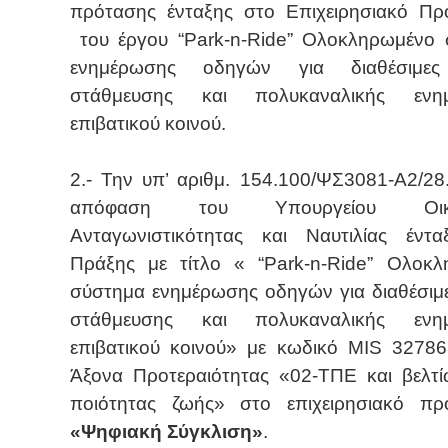
πρότασης ένταξης στο Επιχειρησιακό Π
του έργου
“
Park
-
n
-
Ride
” Ολοκληρωμένο 
ενημέρωσης οδηγών για διαθέσιμες
στάθμευσης και πολυκαναλικής ενη
επιβατικού κοινού.
2.- Την υπ’ αριθμ. 154.100/ΨΣ3081-Α2/28
απόφαση του Υπουργείου Οικο
Ανταγωνιστικότητας και Ναυτιλίας έντ
Πράξης με τίτλο «
“
Park
-
n
-
Ride
” Ολοκλ
σύστημα ενημέρωσης οδηγών για διαθέσιμε
στάθμευσης και πολυκαναλικής ενη
επιβατικού κοινού
» με κωδικό
MIS
3278
Άξονα Προτεραιότητας «02-ΤΠΕ και βελτ
ποιότητας ζωής» στο επιχειρησιακό πρ
«Ψηφιακή Σύγκλιση»
.