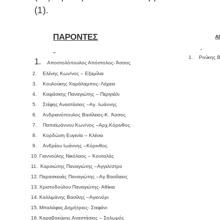
(1).
ΠΑΡΟΝΤΕΣ
Α
1.
Ρούκης Β
1.
Αποστολόπουλος Απόστολος- Άσσος
2.
Ελένης Κων/νος – Εξαμίλια
3.
Κουλούκης Χαράλαμπος- Λέχαιο
4.
Καψάσκης Παναγιώτης – Περιγιάλι
5.
Στέφης Αναστάσιος –Αγ. Ιωάννης
6.
Ανδριανόπουλος Βασίλειος-
K
. Άσσος
7.
Παπαϊωάννου Κων/νος –Αρχ.Κόρινθος
8.
Κορδώση Ευγενία – Κλένια
9.
Ανδρέου Ιωάννης –Κόρινθος
10.
Γιαννούλης Νικόλαος – Κουταλάς
11.
Καρσιώτης Παναγιώτης –Αγγελ/στρο
12.
Παρασκευάς Παναγιώτης –Αγ.Βασίλειος
13.
Χριστοδούλου Παναγιώτης- Αθίκια
14.
Καλλιμάνης Βασίλης –Αγιονόρι
15.
Μπαλάφας Δημήτριος- Στεφάνι
16.
Καραβοκύρης Αναστάσιος – Σολωμός