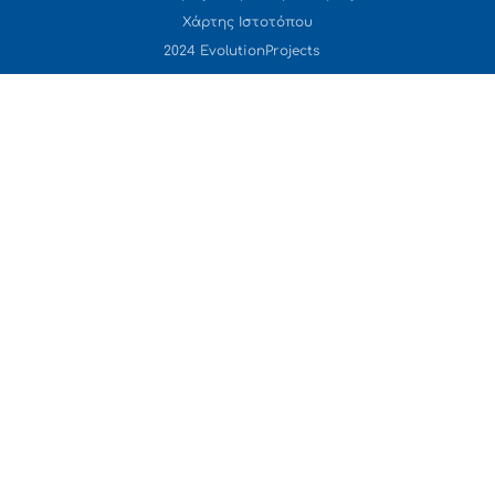
Χάρτης Ιστοτόπου
2024 EvolutionProjects