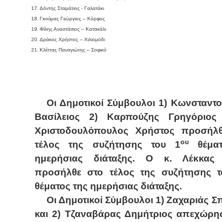
17.
Δόντης Σταμάτιος - Γαλατάκι
18.
Γκούμας Γεώργιος – Κόρφος
19.
Φίλης Αναστάσιος – Κατακάλι
20.
Δράκος Χρήστος – Χιλιομόδι
21.
Κλέττας Παναγιώτης – Σοφικό
Οι Δημοτικοί Σύμβουλοι 1) Κωνσταντ
Βασίλειος 2) Καρπούζης Γρηγόριος
Χριστοδουλόπουλος Χρήστος προσήλ
ου
τέλος της συζήτησης του 1
θέματ
ημερήσιας διάταξης. Ο κ. Λέκκας
προσήλθε στο τέλος της συζήτησης τ
θέματος της ημερήσιας διάταξης.
Οι Δημοτικοί Σύμβουλοι 1) Ζαχαριάς 
και 2) Τζαναβάρας Δημήτριος απεχώρη