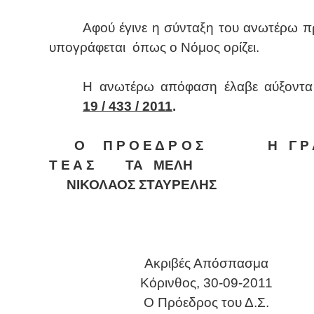
Αφ
ού έγινε η σύνταξη του ανωτέρω π
υπογράφεται
όπως ο Νόμος ορίζει.
Η ανωτέρω απόφαση έλαβε αύξοντα
19 / 433 / 2011
.
Ο
Π Ρ Ο Ε Δ Ρ Ο Σ
Η
Γ Ρ
Τ Ε Α Σ
ΤΑ
ΜΕΛΗ
ΝΙΚΟΛΑΟΣ ΣΤΑΥΡΕΛΗΣ
Ακριβές Απόσπασμα
Κόρινθος,
30
-
0
9-2011
O
Πρόεδρος του Δ.Σ.