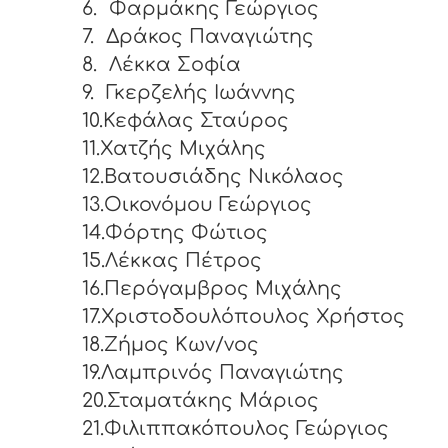
6.
Φαρμάκης Γεώργιος
7.
Δράκος Παναγιώτης
8.
Λέκκα Σοφία
9.
Γκερζελής Ιωάννης
10.Κεφάλας Σταύρος
11.Χατζής Μιχάλης
12.Βατουσιάδης Νικόλαος
13.Οικονόμου Γεώργιος
14.Φόρτης Φώτιος
15.Λέκκας Πέτρος
16.Περόγαμβρος Μιχάλης
17.Χριστοδουλόπουλος Χρήστος
18.Ζήμος Κων/νος
19.Λαμπρινός Παναγιώτης
20.Σταματάκης Μάριος
21.Φιλιππακόπουλος Γεώργιος