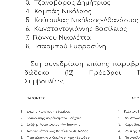
3.
Τζαναβάρας Δημήτριος
4.
Καμπάς Νικόλαος
5.
Κούτουλας Νικόλαος-Αθανάσιος
6.
Κωνσταντογιάννης Βασίλειος
7.
Γιάννου Νικολέττα
8.
Τσαρμπού Ευφροσύνη
Στη συνεδρίαση επίσης παραβρ
δώδεκα (12) Πρόεδροι Το
Συμβουλίων.
ΠΑΡΟΝΤΕΣ
ΑΠΟ
1.
Ελένης Κων/νος – Εξαμίλια
1.
Κλέττας 
2.
Κουλούκης Χαράλαμπος- Λέχαιο
2.
Χριστοδο
3.
Στέφης Αναστάσιος –Αγ. Ιωάννης
3.
Καραβοκ
4.
Ανδριανόπουλος Βασίλειος-K. Άσσος
4.
Ρούκης Β
5.
Παπαϊωάννου Κων/νος –Αρχ.Κόρινθος
5.
Γιαννούλ