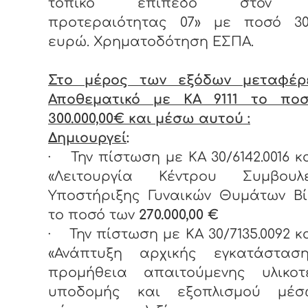
τοπικό επίπεδο στον ά
προτεραιότητας 07» με ποσό 300.
ευρώ. Χρηματοδότηση ΕΣΠΑ.
Στο μέρος των εξόδων μεταφέρ
Αποθεματικό με ΚΑ 9111 το πο
300.000,00€ και μέσω αυτού :
Δημιουργεί
:
·
Την πίστωση με ΚΑ 30/6142.0016 κα
«Λειτουργία Κέντρου Συμβουλε
Υποστήριξης Γυναικών Θυμάτων Βί
το ποσό των
270.000,00 €
·
Την πίστωση με ΚΑ 30/7135.0092 κα
«Ανάπτυξη αρχικής εγκατάστασ
προμήθεια απαιτούμενης υλικοτε
υποδομής και εξοπλισμού μέ