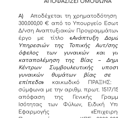
ΑΠΟΦΑΣΙΖΕΙ ΟΜΟΦΩΝΑ
Α)
Αποδέχεται τη χρηματοδότηση
300.000,00 € από το Υπουργείο Εσω
Δ/νση Αναπτυξιακών Προγραμμάτων
έργο με τίτλο
«
Ανάπτυξη Δομ
Υπηρεσιών της Τοπικής Αυτ/ση
όφελος των γυναικών και γι
καταπολέμηση της Βίας – Δημι
Κέντρων Συμβουλευτικής υποστ
γυναικών θυμάτων βίας σε τ
επίπεδο
»
καικωδικό ΠΡΑΞΗΣ: 3
σύμφωνα με την αριθμ. πρωτ. 1517/15.
απόφαση της Γενικής Γραμμα
Ισότητας των Φύλων, Ειδική Υπ
Εφαρμογής «Επιχειρησι