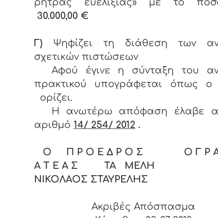
ρήτρας ευελιξίας» με το πο
30.000,00 €
Γ)
Ψηφίζει τη διάθεση των αν
σχετικών πιστώσεων
Αφού έγινε η σύνταξη του α
πρακτικού υπογράφεται όπως ο
ορίζει.
Η ανωτέρω απόφαση έλαβε α
αριθμό
14/ 254/ 2012
.
Ο Π Ρ Ο Ε Δ Ρ Ο Σ Ο Γ Ρ Α
Α Τ Ε Α Σ ΤΑ ΜΕΛΗ
ΝΙΚΟΛΑΟΣ ΣΤΑΥΡΕΛΗΣ
Ακριβές Απόσπασμα