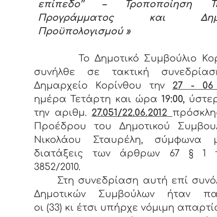
επίπεδο’’ – Τροποποίηση Τε
Προγράμματος και Δημο
Προϋπολογισμού »
Το Δημοτικό Συμβούλιο Κο
συνήλθε σε τακτική συνεδρία
Δημαρχείο Κορίνθου την
27 - 06
ημέρα Τετάρτη και ώρα
19:00,
ύστε
την αριθμ.
27.051/22.06.2012
πρόσκλη
Προέδρου του Δημοτικού Συμβουλ
Νικολάου Σταυρέλη, σύμφωνα 
διατάξεις των άρθρων 67 § 1 
3852/2010.
Στη συνεδρίαση αυτή επί συνόλ
Δημοτικών Συμβούλων ήταν πα
οι (33) κι έτσι υπήρχε νόμιμη απαρτί