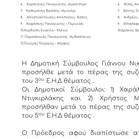
6.
Καρσιώτης Παναγιώτης –Αγγελ/στρο
6.
Φίλης Αν
7.
Καλλιμάνης Βασίλης –Αγιονόρι
7.
Δόντης Σ
8.
Αποστολόπουλος Απόστολος- Άσσος
8.
Ανδρέου 
9.
Καψάσκης Παναγιώτης – Περιγιάλι
9.
Μπαλάφα
10.Κορδώση Ευγενία – Κλένια
10.Δράκος Χρ
11. Παρασκευάς Παναγιώτης –Αγ.Βασίλειος
12.Γκούμας Γεώργιος – Κόρφος
Η Δημοτική Σύμβουλος Γιάννου Νι
προσήλθε μετά το πέρας της συζ
ου
του 3
Ε.Η.Δ θέματος .
Οι Δημοτικοί Σύμβουλοι: 1) Χαρά
Ντιγκιρλάκης και 2) Χρήστος Μ
προσήλθαν μετά το πέρας της συζ
ου
του 5
Ε.Η.Δ θέματος .
Ο Πρόεδρος αφού διαπίστωσε α