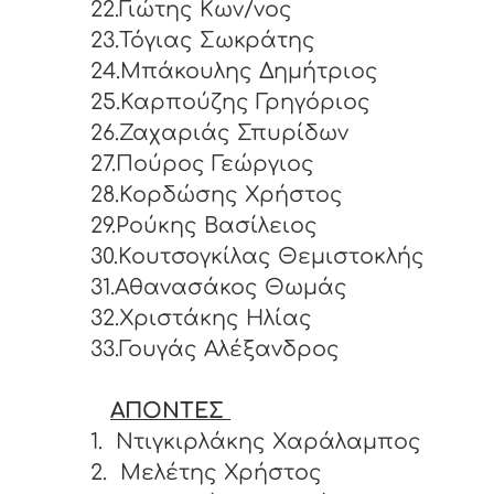
22.Γιώτης Κων/νος
23.Τόγιας Σωκράτης
24.Μπάκουλης Δημήτριος
25.Καρπούζης Γρηγόριος
26.Ζαχαριάς Σπυρίδων
27.Πούρος Γεώργιος
28.Κορδώσης Χρήστος
29.Ρούκης Βασίλειος
30.Κουτσογκίλας Θεμιστοκλής
31.Αθανασάκος Θωμάς
32.Χριστάκης Ηλίας
33.Γουγάς Αλέξανδρος
ΑΠΟΝΤΕΣ
1.
Ντιγκιρλάκης Χαράλαμπος
2.
Μελέτης Χρήστος