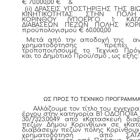
€ 70.000,00 € &
(
ii
) ΔΡΑΣΕΙΣ ΥΠΟΣΤΗΡΙΞΗΣ ΤΗΣ ΒΙ
ΚΙΝΗΤΙΚΟΤΗΤΑΣ ΣΤΗΝ ΠΟΛ
ΚΟΡΙΝΘΟΥ (ΥΠΟΕΡΓΟ 1: ΚΑΤΑ
ΔΙΑΒΑΣΕΩΝ ΠΕΖΩΝ ΠΟΛΗΣ ΚΟΡΙ
προϋπολογισμού € 60.000,00
Μετά από την αποδοχή της α
χρηματοδότησης πρέπε
τροποποιήσουμε το Τεχνικό Πρό
και το Δημοτικό Προϋ/σμό , ως εξής
ΩΣ ΠΡΟΣ ΤΟ ΤΕΧΝΙΚΟ ΠΡΟΓΡΑΜΜ
Αλλάζουμε τον τίτλο του εγγεγρ
έργου στην κατηγορία Β1 ΟΔΟΠΟΙΙΑ 
30/7323.0049 από «Κατασκευή δια
πεζών Δήμου Κορινθίων» σε «Κατ
διαβάσεων πεζών πόλης Κορίνθου»
χρηματοδότηση από ΣΑΤ