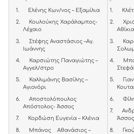
1.
Ελένης Κων/νος – Εξαμίλια
1.
Κλέ
2.
Κουλούκης Χαράλαμπος-
2.
Χρι
Λέχαιο
Αθίκι
3.
Στέφης Αναστάσιος –Αγ.
3.
Καρ
Ιωάννης
Σολω
4.
Καρσιώτης Παναγιώτης –
4.
Μπα
Αγγελ/στρο
Στεφά
5.
Καλλιμάνης Βασίλης –
5.
Για
Αγιονόρι
Κουτα
6.
Αποστολόπουλος
6.
Φίλ
Απόστολος- Άσσος
7.
Ανδ
7.
Κορδώση Ευγενία – Κλένια
Άσσ
8.
Μπάνος Αθανάσιος –
8.
Γκο