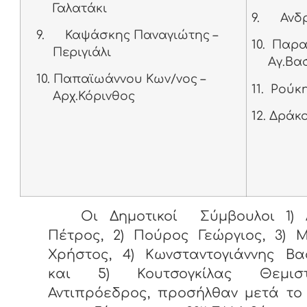
Γαλατάκι
9.
Ανδ
9.
Καψάσκης Παναγιώτης –
10.
Παρασ
Περιγιάλι
Αγ.Βα
10.
Παπαϊωάννου Κων/νος –
11.
Ρούκη
Αρχ.Κόρινθος
12.
Δράκο
Οι Δημοτικοί Σύμβουλοι 1) 
Πέτρος, 2) Πούρος Γεώργιος, 3) 
Χρήστος, 4) Κωνσταντογιάννης Βα
και 5) Κουτσογκίλας Θεμιστ
Αντιπρόεδρος, προσήλθαν μετά το