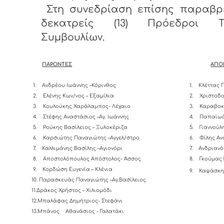
Στη συνεδρίαση επίσης παραβρ
δεκατρείς (13) Πρόεδροι Τ
Συμβουλίων.
ΠΑΡΟΝΤΕΣ
ΑΠΟ
1.
Ανδρέου Ιωάννης –Κόρινθος
1.
Κλέττας 
2.
Ελένης Κων/νος – Εξαμίλια
2.
Χριστοδο
3.
Κουλούκης Χαράλαμπος- Λέχαιο
3.
Καραβοκ
4.
Στέφης Αναστάσιος –Αγ. Ιωάννης
4.
Παπαϊωά
5.
Ρούκης Βασίλειος – Ξυλοκέριζα
5.
Γιαννούλ
6.
Καρσιώτης Παναγιώτης –Αγγελ/στρο
6.
Φίλης Αν
7.
Καλλιμάνης Βασίλης –Αγιονόρι
7.
Ανδριαν
8.
Αποστολόπουλος Απόστολος- Άσσος
8.
Γκούμας 
9.
Κορδώση Ευγενία – Κλένια
9.
Καψάσκης
10. Παρασκευάς Παναγιώτης –Αγ.Βασίλειος
11.Δράκος Χρήστος – Χιλιομόδι
12.Μπαλάφας Δημήτριος- Στεφάνι
13.Μπάνος Αθανάσιος - Γαλατάκι