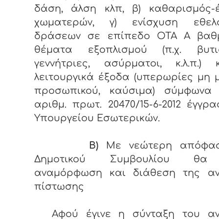
δάση, άλση κλπ, β) καθαρισμός-έ
χωματερών, γ) ενίσχυση εθελο
δράσεων σε επίπεδο ΟΤΑ Α βαθμ
θέματα εξοπλισμού (π.χ. βυτι
γεννήτριες, ασύρματοι, κ.λ.π.) 
λειτουργικά έξοδα (υπερωρίες μη 
προσωπικού, καύσιμα) σύμφωνα
αριθμ. πρωτ. 20470/15-6-2012 έγγρ
Υπουργείου Εσωτερικών.
Β)
Με νεώτερη απόφα
Δημοτικού Συμβουλίου θα 
αναμόρφωση και διάθεση της α
πίστωσης
Αφού έγινε η σύνταξη του α