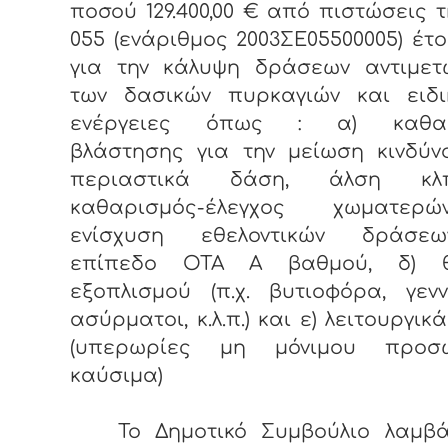
ποσού 129.400,00 € από πιστώσεις 
055 (ενάριθμος 2003ΣΕ05500005) έτο
για την κάλυψη δράσεων αντιμετ
των δασικών πυρκαγιών και ειδι
ενέργειες όπως : α) καθαρ
βλάστησης για την μείωση κινδύν
περιαστικά δάση, άλση κλ
καθαρισμός-έλεγχος χωματερ
ενίσχυση εθελοντικών δράσε
επίπεδο ΟΤΑ Α βαθμού, δ) θ
εξοπλισμού (π.χ. βυτιοφόρα, γενν
ασύρματοι, κ.λ.π.) και ε) λειτουργικ
(υπερωρίες μη μόνιμου προσω
καύσιμα)
Το Δημοτικό Συμβούλιο λαμβά