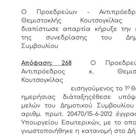
Ο Προεδρεύων - Αντιπρόεδρ
Θεμιστοκλής Κουτσογκίλας
διαπίστωσε απαρτία κήρυξε την 
της συνεδρίασης του Δημο
Συμβουλίου
Απόφαση: 268
Ο Προεδρεύ
Αντιπρόεδρος κ. Θεμιστ
Κουτσογκίλας
ο
εισηγούμενος το 1
θ
ημερήσιας διάταξηςέθεσε υπό
μελών του Δημοτικού Συμβουλίου
αριθμ. πρωτ. 20470/15-6-2012 έγγρ
Υπουργείου Εσωτερικών, με το οπ
γνωστοποιήθηκε η κατανομή στο Δ