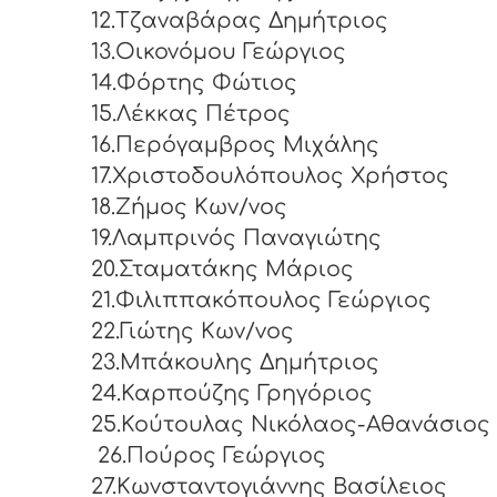
12.Τζαναβάρας Δημήτριος
13.Οικονόμου Γεώργιος
14.Φόρτης Φώτιος
15.Λέκκας Πέτρος
16.Περόγαμβρος Μιχάλης
17.Χριστοδουλόπουλος Χρήστος
18.Ζήμος Κων/νος
19.Λαμπρινός Παναγιώτης
20.Σταματάκης Μάριος
21.Φιλιππακόπουλος Γεώργιος
22.Γιώτης Κων/νος
23.Μπάκουλης Δημήτριος
24.Καρπούζης Γρηγόριος
25.Κούτουλας Νικόλαος-Αθανάσιος
26.Πούρος Γεώργιος
27.Κωνσταντογιάννης Βασίλειος