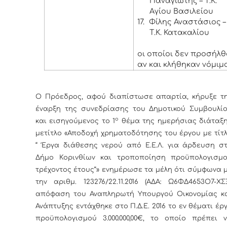
Παναγιώτης – Τ.Κ.
Αγίου Βασιλείου
17.
Φίλης Αναστάσιος –
Τ.Κ. Κατακαλίου
οι οποίοι δεν προσήλθ
αν και κλήθηκαν νόμιμα
Ο Πρόεδρος, αφού διαπίστωσε απαρτία, κήρυξε τ
έναρξη της συνεδρίασης του Δημοτικού Συμβουλί
ο
και εισηγούμενος το 1
θέμα της ημερήσιας διάταξ
μετίτλο «Αποδοχή χρηματοδότησης του έργου με τίτ
“ Έργα διάθεσης νερού από Ε.Ε.Λ. για άρδευση σ
Δήμο Κορινθίων και τροποποίηση προϋπολογισμ
τρέχοντος έτους’’» ενημέρωσε τα μέλη ότι σύμφωνα 
την αριθμ. 123276/22.11.2016 (ΑΔΑ: Ω6ΦΔ4653Ο7-ΧΣ
απόφαση του Αναπληρωτή Υπουργού Οικονομίας κ
Ανάπτυξης εντάχθηκε στο Π.Δ.Ε. 2016 το εν θέματι έρ
προϋπολογισμού 3.000.000,00€, το οποίο πρέπει 