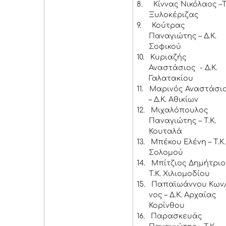
8.
Κίννας Νικόλαος –Τ
Ξυλοκέριζας
9.
Κούτρας
Παναγιώτης – Δ.Κ.
Σοφικού
10.
Κυριαζής
Αναστάσιος - Δ.Κ.
Γαλατακίου
11.
Μαρινός Αναστάσι
– Δ.Κ. Αθικίων
12.
Μιχαλόπουλος
Παναγιώτης – Τ.Κ.
Κουταλά
13.
Μπέκου Ελένη – Τ.Κ
Σολομού
14.
Μπίτζιος Δημήτριο
Τ.Κ. Χιλιομοδίου
15.
Παπαϊωάννου Κων
νος – Δ.Κ. Αρχαίας
Κορίνθου
16.
Παρασκευάς