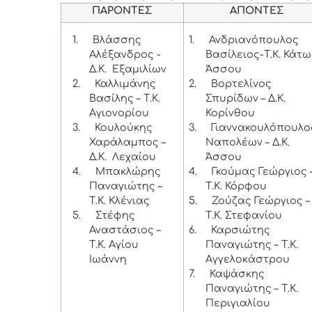
ΠΑΡΟΝΤΕΣ
ΑΠΟΝΤΕΣ
1.
Βλάσσης
1.
Ανδριανόπουλος
Αλέξανδρος -
Βασίλειος-Τ.Κ. Κάτω
Δ.Κ. Εξαμιλίων
Άσσου
2.
Καλλιμάνης
2.
Βορτελίνος
Βασίλης – Τ.Κ.
Σπυρίδων – Δ.Κ.
Αγιονορίου
Κορίνθου
3.
Κουλούκης
3.
Γιαννακουλόπουλο
Χαράλαμπος –
Ναπολέων – Δ.Κ.
Δ.Κ. Λεχαίου
Άσσου
4.
Μπακλώρης
4.
Γκούμας Γεώργιος 
Παναγιώτης –
Τ.Κ. Κόρφου
Τ.Κ. Κλένιας
5.
Ζούζας Γεώργιος –
5.
Στέφης
Τ.Κ. Στεφανίου
Αναστάσιος –
6.
Καρσιώτης
Τ.Κ. Αγίου
Παναγιώτης – Τ.Κ.
Ιωάννη
Αγγελοκάστρου
7.
Καψάσκης
Παναγιώτης – Τ.Κ.
Περιγιαλίου