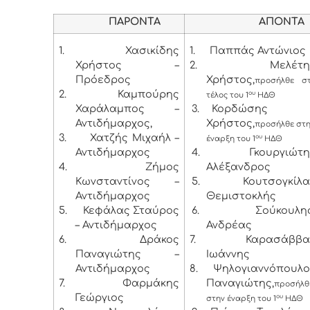
ΠΑΡΟΝΤΑ
ΑΠΟΝΤΑ
1.
Χασικίδης
1.
Παππάς Αντώνιος
Χρήστος –
2.
Μελέτη
Πρόεδρος
Χρήστος,
προσήλθε σ
2.
Καμπούρης
ου
τέλος του 1
ΗΔΘ
Χαράλαμπος –
3.
Κορδώσης
Αντιδήμαρχος,
Χρήστος,
προσήλθε στ
3.
Χατζής Μιχαήλ –
ου
έναρξη του 1
ΗΔΘ
Αντιδήμαρχος
4.
Γκουργιώτ
4.
Ζήμος
Αλέξανδρος
Κωνσταντίνος –
5.
Κουτσογκίλ
Αντιδήμαρχος
Θεμιστοκλής
5.
Κεφάλας Σταύρος
6.
Σούκουλη
– Αντιδήμαρχος
Ανδρέας
6.
Δράκος
7.
Καρασάββα
Παναγιώτης –
Ιωάννης
Αντιδήμαρχος
8.
Ψηλογιαννόπουλο
7.
Φαρμάκης
Παναγιώτης,
προσήλθ
Γεώργιος
ου
στην έναρξη του 1
ΗΔΘ