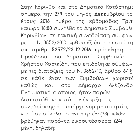
Στην Κόρινθο και στο Δημοτικό Κατάστημ
η
σήμερα την
27
του μηνός
Δεκεμβρίου
το
έτους
2016,
ημέρα της εβδομάδος
Τρί
καιώρα
18:00
συνήλθε το Δημοτικό Συμβούλ
Κορινθίων, σε τακτική συνεδρίαση σύμφω
με το Ν. 3852/2010 άρθρο 67, ύστερα από τ
υπ’ αριθμ.
52572/23-12-2016
πρόσκληση το
Προέδρου του Δημοτικού Συμβουλίου κ
Χρήστου Χασικίδη, που επιδόθηκε σύμφω
με τις διατάξεις του Ν. 3852/10, άρθρο 67 §
σε κάθε έναν των Συμβούλων χωριστ
καθώς και στο Δήμαρχο Αλέξανδρ
Πνευματικό, ο οποίος ήταν παρών.
Διαπιστώθηκε κατά την έναρξη της
συνεδρίασης ότι υπήρχε νόμιμη απαρτία,
γιατί σε σύνολο τριάντα τριών (33) μελών
βρέθηκαν παρόντα είκοσι τέσσερα (24)
μέλη, δηλαδή: