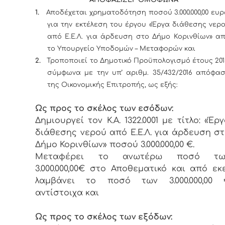
1.
Αποδέχεται χρηματοδότηση ποσού 3.000.000,00 ευ
για την εκτέλεση του έργου «Έργα διάθεσης νερ
από Ε.Ε.Λ. για άρδευση στο Δήμο Κορινθίων» α
το Υπουργείο Υποδομών – Μεταφορών και
2.
Τροποποιεί το Δημοτικό Προϋπολογισμό έτους 201
σύμφωνα με την υπ’ αριθμ. 35/432/2016 απόφα
της Οικονομικής Επιτροπής, ως εξής:
Ως προς το σκέλος των εσόδων:
Δημιουργεί τον Κ.Α. 1322.0001 με τίτλο: «Έρ
διάθεσης νερού από Ε.Ε.Λ. για άρδευση σ
Δήμο Κορινθίων» ποσού 3.000.000,00 €.
Μεταφέρει το ανωτέρω ποσό τω
3.000.000,00€ στο Αποθεματικό και από εκ
λαμβάνει το ποσό των 3.000.000,00 
αντίστοιχα και
Ως προς το σκέλος των εξόδων: