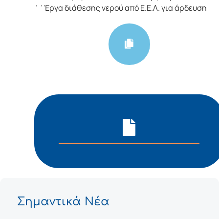
΄΄Έργα διάθεσης νερού από Ε.Ε.Λ. για άρδευση
Σημαντικά Νέα