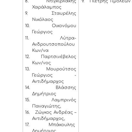
8.
Ντιγκιρλάκης
9.
Πιέτρης Τιμολέων
Χαράλαμπος
9.
Σταυρέλης
Νικόλαος
10.
Οικονόμου
Γεώργιος
11.
Λύτρα-
Ανδρουτσοπούλου
Κων/να
12.
Παρτσινέβελος
Κων/νος
13.
Μουρούτσος
Γεώργιος -
Αντιδήμαρχος
14.
Βλάσσης
Δημήτριος
15.
Λαμπρινός
Παναγιώτης,
16.
Ζώγκος Ανδρέας –
Αντιδήμαρχος,
17.
Μπάκουλης
Δημήτριος