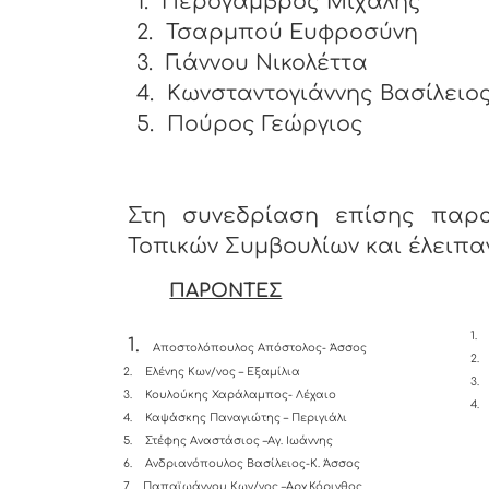
1.
Περόγαμβρος Μιχάλης
2.
Τσαρμπού Ευφροσύνη
3.
Γιάννου Νικολέττα
4.
Κωνσταντογιάννης Βασίλειο
5.
Πούρος Γεώργιος
Στη συνεδρίαση επίσης παρα
Τοπικών Συμβουλίων και έλειπαν
ΠΑΡΟΝΤΕΣ
1.
1.
Αποστολόπουλος Απόστολος- Άσσος
2.
2.
Ελένης Κων/νος – Εξαμίλια
3.
3.
Κουλούκης Χαράλαμπος- Λέχαιο
4.
4.
Καψάσκης Παναγιώτης – Περιγιάλι
5.
Στέφης Αναστάσιος –Αγ. Ιωάννης
6.
Ανδριανόπουλος Βασίλειος-K. Άσσος
7.
Παπαϊωάννου Κων/νος –Αρχ.Κόρινθος