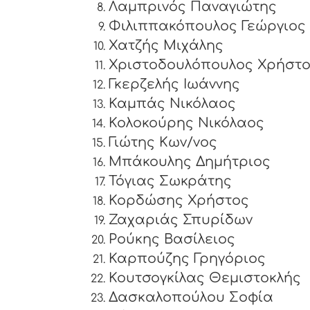
Λαμπρινός Παναγιώτης
Φιλιππακόπουλος Γεώργιος
Χατζής Μιχάλης
Χριστοδουλόπουλος Χρήστ
Γκερζελής Ιωάννης
Καμπάς Νικόλαος
Κολοκούρης Νικόλαος
Γιώτης Κων/νος
Μπάκουλης Δημήτριος
Τόγιας Σωκράτης
Κορδώσης Χρήστος
Ζαχαριάς Σπυρίδων
Ρούκης Βασίλειος
Καρπούζης Γρηγόριος
Κουτσογκίλας Θεμιστοκλής
Δασκαλοπούλου Σοφία