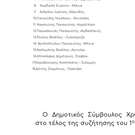
8.
Κορδώση Ευγενία – Κλένια
9.
Ανδρέου Ιωάννης –Κόρινθος
10.Γιαννούλης Νικόλαος – Κουταλάς
11.
Καρσιώτης Παναγιώτης –Αγγελ/στρο
12.Παρασκευάς Παναγιώτης –Αγ.Βασίλειος
13.Ρούκης Βασίλης – Ξυλοκέριζα
14. Χριστοδούλου Παναγιώτης- Αθίκια
15.Καλλιμάνης Βασίλης –Αγιονόρι
16.Μπαλάφας Δημήτριος- Στεφάνι
17.Καραβοκύρης Αναστάσιος – Σολωμός
18.Δόντης Σταμάτιος - Γαλατάκι
Ο Δημοτικός Σύμβουλος Χρ
ο
στο τέλος της συζήτησης του 1