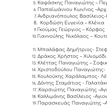
Καψάσκης Παναγιώτης – 
Παπαϊωάννου Κων/νος –Αρχ
Ανδριανόπουλος Βασίλειος-
8.
Κορδώση Ευγενία – Κλένια
Γκούμας Γεώργιος – Κόρφος
Γιαννούλης Ν
Μπαλάφας Δημήτριος- Στεφ
Δράκος Χρήστος – Χιλιομόδι
Κλέττας Παναγιώτης – Σοφι
Χριστοδούλου Παναγιώτης- 
Κουλούκης Χαράλαμπος- Λέ
Δόντης Σταμ
.Καρσιώτης Παναγιώτης –Α
Καλλιμάνης Βασίλειος -Αγ
Παρασκευάς Παναγιώτης –Α