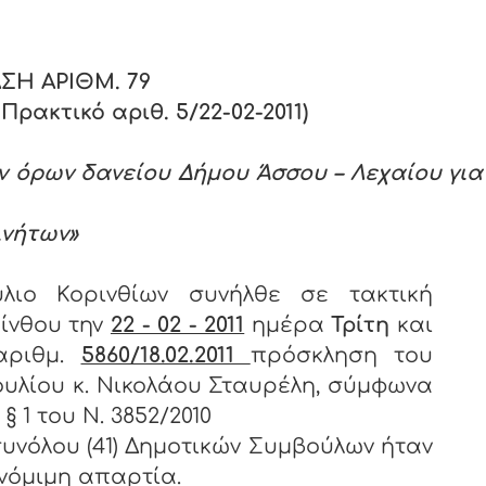
Η ΑΡΙΘΜ. 7
9
ρακτικό αριθ. 5/22-02-2011)
ν όρων δανείου Δήμου Άσσου – Λεχαίου για
ινήτων»
λιο Κορινθίων συνήλθε σε τακτική
ίνθου την
22 - 02 - 2011
ημέρα
Τρίτη
και
αριθμ.
5860/18.02.2011
πρόσκληση του
υλίου κ. Νικολάου Σταυρέλη, σύμφωνα
 1 του Ν. 3852/2010
υνόλου (41) Δημοτικών Συμβούλων ήταν
 νόμιμη απαρτία.