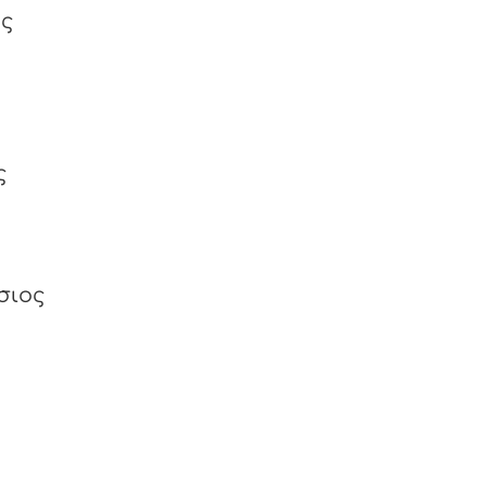
ος
ς
σιος