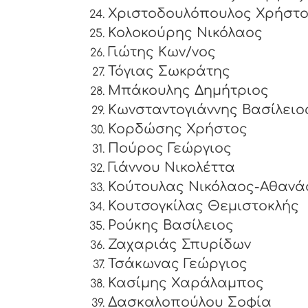
Χριστοδουλόπουλος Χρήστ
Κολοκούρης Νικόλαος
Γιώτης Κων/νος
Τόγιας Σωκράτης
Μπάκουλης Δημήτριος
Κωνσταντογιάννης Βασίλειο
Κορδώσης Χρήστος
Πούρος Γεώργιος
Γιάννου Νικολέττα
Κούτουλας Νικόλαος-Αθανά
Κουτσογκίλας Θεμιστοκλής
Ρούκης Βασίλειος
Ζαχαριάς Σπυρίδων
Τσάκωνας Γεώργιος
Κασίμης Χαράλαμπος
Δασκαλοπούλου Σοφία