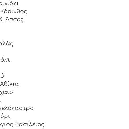
Περιγιάλι
.Κόρινθος
K. Άσσος
ικόλαος – Κουταλάς
άνι
κό
Αθίκια
χαιο
άτιος - Γαλατάκι
γγελόκαστρο
ιονόρι
γιος Βασίλειος