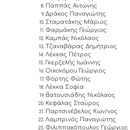
Παππάς Αντώνης
Δράκος Παναγιώτης
Σταματάκης Μάριος
Φαρμάκης Γεώργιος
Καμπάς Νικόλαος
Τζαναβάρας Δημήτριος
Λέκκας Πέτρος
Γκερζελής Ιωάννης
Οικονόμου Γεώργιος
Φόρτης Φώτης
Λέκκα Σοφία
Βατουσιάδης Νικόλαος
Κεφάλας Σταύρος
Παρτσινέβελος Κων/νος
Λαμπρινός Παναγιώτης
Φιλιππακόπουλος Γεώργιος