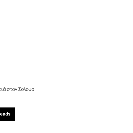
τιά στον Σολομό
reads