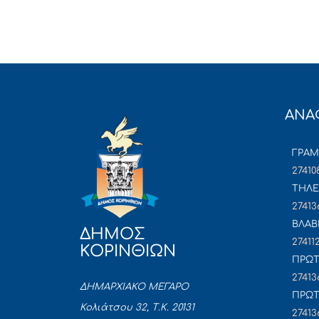
ΑΝΑ
ΓΡΑ
27410
ΤΗΛΕ
27413
ΒΛΑΒ
ΔΗΜΟΣ
27411
ΚΟΡΙΝΘΙΩΝ
ΠΡΩΤ
27413
ΔΗΜΑΡΧΙΑΚΟ ΜΕΓΑΡΟ
ΠΡΩΤ
Κολιάτσου 32, Τ.Κ. 20131
27413