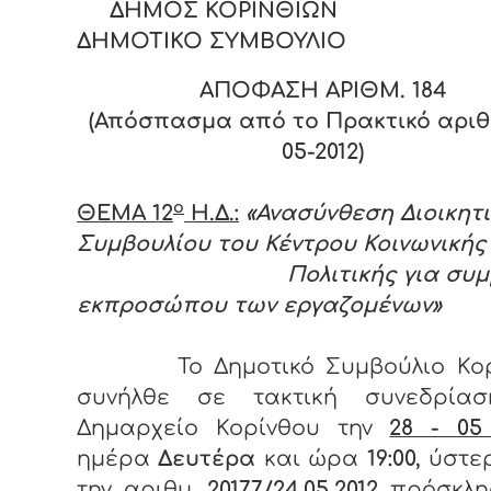
ΔΗΜΟΣ ΚΟΡΙΝΘΙΩΝ
ΔΗΜΟΤΙΚΟ ΣΥΜΒΟΥΛΙΟ
ΑΠΟΦΑΣΗ ΑΡΙΘΜ. 18
4
(Απόσπασμα από το Πρακτικό αριθ.
05-2012)
ο
ΘΕΜΑ 12
Η.Δ.:
«Ανασύνθεση Διοικητ
Συμβουλίου του Κέντρου Κοινωνικής
Πολιτικής για συμμε
εκπροσώπου των εργαζομένων»
Το Δημοτικό Συμβούλιο Κο
συνήλθε σε τακτική συνεδρία
Δημαρχείο Κορίνθου την
28 - 05
ημέρα
Δευτέρα
και ώρα
19:00,
ύστε
την αριθμ.
20177/24.05.2012
πρόσκλη