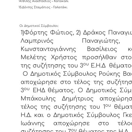
14.Φίλης Αναστάσιος – Κατακάλι
15.Δόντης Σταμάτιος - Γαλατάκι
Οι Δημοτικοί Σύμβουλοι:
1)Φόρτης Φώτιος, 2) Δράκος Παναγιώ
Λαμπρινός Παναγιώτης
Κωνσταντογιάννης Βασίλειος 
Μελέτης Χρήστος προσήλθαν στο
ου
της συζήτησης του 3
Ε.Η.Δ θέματο
Ο Δημοτικός Σύμβουλος Ρούκης Βα
αποχώρησε στο τέλος της συζήτησ
ου
3
ΕΗΔ θέματος. Ο Δημοτικός Σύμ
Μπάκουλης Δημήτριος αποχώρη
ου
τέλος της συζήτησης του 1
θέματ
Η.Δ. και ο Δημοτικός Σύμβουλος Γκ
Ιωάννης αποχώρησε στο τέλο
ου
συζήτησης του 7
θέματος της Η.Δ