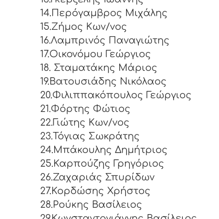
14.Περόγαμβρος Μιχάλης
15.Ζήμος Κων/νος
16.Λαμπρινός Παναγιώτης
17.Οικονόμου Γεώργιος
18. Σταματάκης Μάριος
19.Βατουσιάδης Νικόλαος
20.Φιλιππακόπουλος Γεώργιος
21.Φόρτης Φώτιος
22.Γιώτης Κων/νος
23.Τόγιας Σωκράτης
24.Μπάκουλης Δημήτριος
25.Καρπούζης Γρηγόριος
26.Ζαχαριάς Σπυρίδων
27.Κορδώσης Χρήστος
28.Ρούκης Βασίλειος
29.Κωνσταντογιάννης Βασίλειος