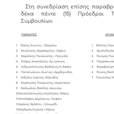
Στη συνεδρίαση επίσης παραβρ
δέκα πέντε (15) Πρόεδροι Τ
Συμβουλίων.
ΠΑΡΟΝΤΕΣ
ΑΠΟΝ
1.
Ελένης Κων/νος – Εξαμίλια
1.
Κλέττας Παν
2.
Κουλούκης Χαράλαμπος- Λέχαιο
2.
Χριστοδούλο
3.
Καψάσκης Παναγιώτης – Περιγιάλι
3.
Γκούμας Γεώ
4.
Στέφης Αναστάσιος –Αγ. Ιωάννης
4.
Παρασκευάς
5.
Ανδριανόπουλος Βασίλειος-K. Άσσος
5.
Καραβοκύρη
6.
Παπαϊωάννου Κων/νος –Αρχ.Κόρινθος
6.
Ρούκης Βασί
7.
Ανδρέου Ιωάννης –Κόρινθος
7.
Γιαννούλης Ν
8.
Καρσιώτης Παναγιώτης –Αγγελ/στρο
9.
Καλλιμάνης Βασίλης –Αγιονόρι
10.Αποστολόπουλος Απόστολος- Άσσος
11.Μπαλάφας Δημήτριος- Στεφάνι
12.Δράκος Χρήστος – Χιλιομόδι
13.Κορδώση Ευγενία – Κλένια