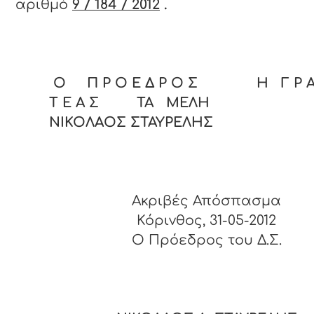
αριθμό
9 / 184 / 2012
.
Ο Π Ρ Ο Ε Δ Ρ Ο Σ Η Γ Ρ Α 
Τ Ε Α Σ ΤΑ ΜΕΛΗ
ΝΙΚΟΛΑΟΣ ΣΤΑΥΡΕΛΗΣ
Ακριβές Απόσπασμα
Κόρινθος, 31-05-2012
O Πρόεδρος του Δ.Σ.