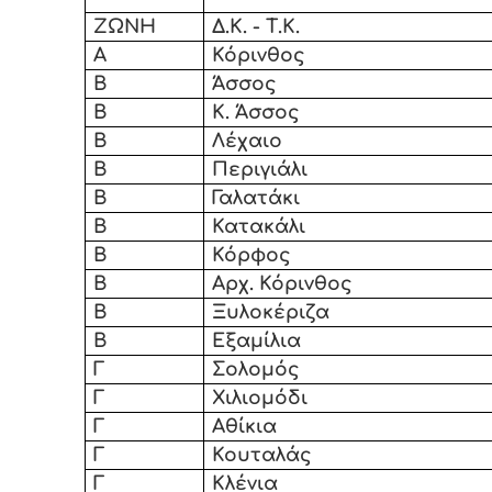
ΖΩΝΗ
Δ.Κ. - Τ.Κ.
Α
Κόρινθος
Β
Άσσος
Β
Κ. Άσσος
Β
Λέχαιο
Β
Περιγιάλι
Β
Γαλατάκι
Β
Κατακάλι
Β
Κόρφος
Β
Αρχ. Κόρινθος
Β
Ξυλοκέριζα
Β
Εξαμίλια
Γ
Σολομός
Γ
Χιλιομόδι
Γ
Αθίκια
Γ
Κουταλάς
Γ
Κλένια