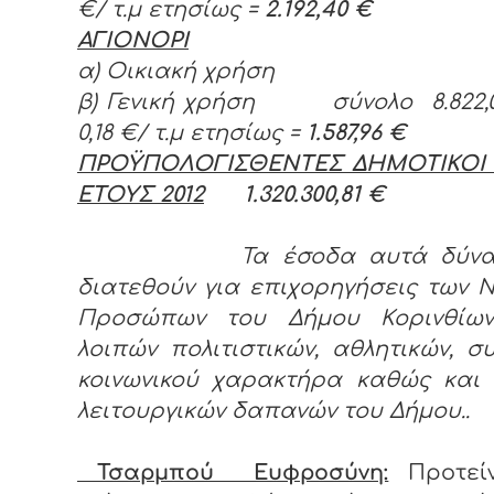
€/ τ.μ ετησίως =
2.192,40 €
ΑΓΙΟΝΟΡΙ
α) Οικιακή χρήση
β) Γενική χρήση σύνολο 8.822,0
0,18 €/ τ.μ ετησίως =
1.587,96 €
ΠΡΟΫΠΟΛΟΓΙΣΘΕΝΤΕΣ ΔΗΜΟΤΙΚΟΙ
ΕΤΟΥΣ 2012
1.320.300,81 €
Τα έσοδα αυτά δύνατα
διατεθούν για επιχορηγήσεις των 
Προσώπων του Δήμου Κορινθί
λοιπών πολιτιστικών, αθλητικών, σ
κοινωνικού χαρακτήρα καθώς και 
λειτουργικών δαπανών του Δήμου..
Τσαρμπού Ευφροσύνη:
Προτεί