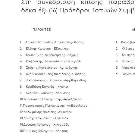
Στη συνεδρίαση επίσης παραβρ
δέκα έξι (16) Πρόεδροι Τοπικών Συμ
ΠΑΡΟΝΤΕΣ
Α
1.
Αποστολόπουλος Απόστολος- Άσσος
1.
Καραβοκ
2.
Ελένης Κων/νος – Εξαμίλια
2.
Κλέττας
3.
Κουλούκης Χαράλαμπος- Λέχαιο
3.
Χριστοδ
4.
Καψάσκης Παναγιώτης – Περιγιάλι
4.
Ρούκης 
5.
Στέφης Αναστάσιος –Αγ. Ιωάννης
5.
Μπαλάφ
6.
Ανδριανόπουλος Βασίλειος-K. Άσσος
6.
Γιαννού
7.
Παπαϊωάννου Κων/νος –Αρχ.Κόρινθος
8.
Κορδώση Ευγενία – Κλένια
9.
Ανδρέου Ιωάννης –Κόρινθος
10.Καρσιώτης Παναγιώτης –Αγγελ/στρο
11.Παρασκευάς Παναγιώτης –Αγ.Βασίλειος
12.Καλλιμάνης Βασίλης –Αγιονόρι
13.Δόντης Σταμάτιος - Γαλατάκι
14.Δράκος Χρήστος – Χιλιομόδι
15.Γκούμας Γεώργιος – Κόρφος