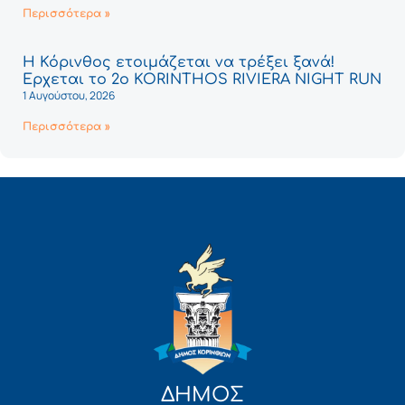
Περισσότερα »
Η Κόρινθος ετοιμάζεται να τρέξει ξανά!
Έρχεται το 2ο KORINTHOS RIVIERA NIGHT RUN
1 Αυγούστου, 2026
Περισσότερα »
ΔΗΜΟΣ