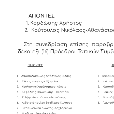
ΑΠΟΝΤΕΣ
1. Κορδώσης Χρήστος
2.
Κούτουλας Νικόλαος-Αθανάσιο
Στη συνεδρίαση επίσης παραβρ
δέκα έξι (16) Πρόεδροι Τοπικών Συμ
ΠΑΡΟΝΤΕΣ
Α
1.
Αποστολόπουλος Απόστολος- Άσσος
1.
Καραβοκ
2.
Ελένης Κων/νος – Εξαμίλια
2.
Κλέττας
3.
Κουλούκης Χαράλαμπος- Λέχαιο
3.
Χριστοδ
4.
Καψάσκης Παναγιώτης – Περιγιάλι
4.
Ρούκης 
5.
Στέφης Αναστάσιος –Αγ. Ιωάννης
5.
Μπαλάφ
6.
Ανδριανόπουλος Βασίλειος-K. Άσσος
6.
Γιαννού
7.
Παπαϊωάννου Κων/νος –Αρχ.Κόρινθος
8.
Κορδώση Ευγενία – Κλένια