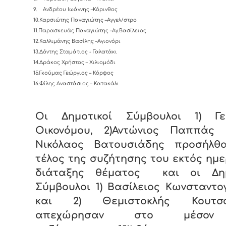
9.
Ανδρέου Ιωάννης –Κόρινθος
10.Καρσιώτης Παναγιώτης –Αγγελ/στρο
11.Παρασκευάς Παναγιώτης –Αγ.Βασίλειος
12.Καλλιμάνης Βασίλης –Αγιονόρι
13.Δόντης Σταμάτιος - Γαλατάκι
14.Δράκος Χρήστος – Χιλιομόδι
15.Γκούμας Γεώργιος – Κόρφος
16.Φίλης Αναστάσιος – Κατακάλι
Οι Δημοτικοί Σύμβουλοι 1) Γε
Οικονόμου, 2)Αντώνιος Παππάς 
Νικόλαος Βατουσιάδης προσήλθ
τέλος της συζήτησης του εκτός ημ
διάταξης θέματος και οι Δημ
Σύμβουλοι 1) Βασίλειος Κωνσταντο
και 2) Θεμιστοκλής Κουτσογ
απεχώρησαν στο μέσον