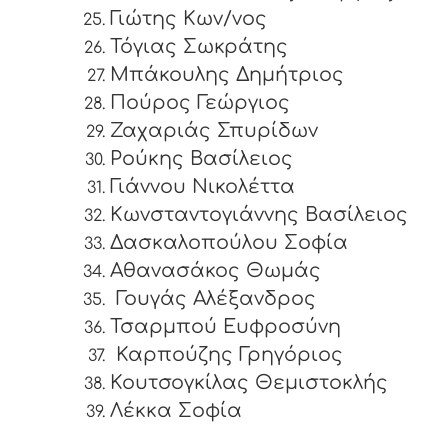
Γιώτης Κων/νος
Τόγιας Σωκράτης
Μπάκουλης Δημήτριος
Πούρος Γεώργιος
Ζαχαριάς Σπυρίδων
Ρούκης Βασίλειος
Γιάννου Νικολέττα
Κωνσταντογιάννης Βασίλειος
Δασκαλοπούλου Σοφία
Αθανασάκος Θωμάς
Γουγάς Αλέξανδρος
Τσαρμπού Ευφροσύνη
Καρπούζης Γρηγόριος
Κουτσογκίλας Θεμιστοκλής
Λέκκα Σοφία