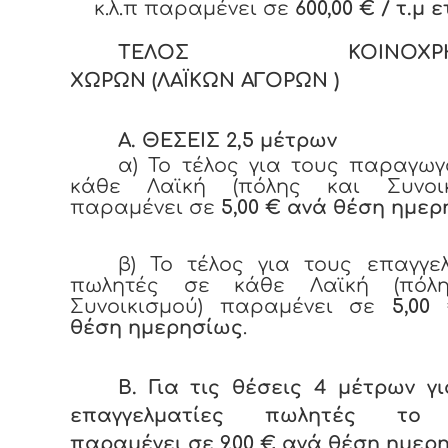
κ.λ.π παραμένει σε
600,00 € / τ.μ 
ΤΕΛΟΣ ΚΟΙΝΟΧΡΗ
ΧΩΡΩΝ (ΛΑΪΚΩΝ ΑΓΟΡΩΝ )
Α. ΘΕΣΕΙΣ 2,5 μέτρων
α) Το τέλος για τους παραγω
κάθε Λαϊκή (πόλης και Συνοικ
παραμένει σε
5,00 € ανά θέση ημε
β) Το τέλος για τους επαγγε
πωλητές σε κάθε Λαϊκή (πόλ
Συνοικισμού) παραμένει σε
5,00
θέση ημερησίως
.
Β. Για τις θέσεις 4 μέτρων γ
επαγγελματίες πωλητές το 
παραμένει σε 9,00 € ανά θέση ημερ