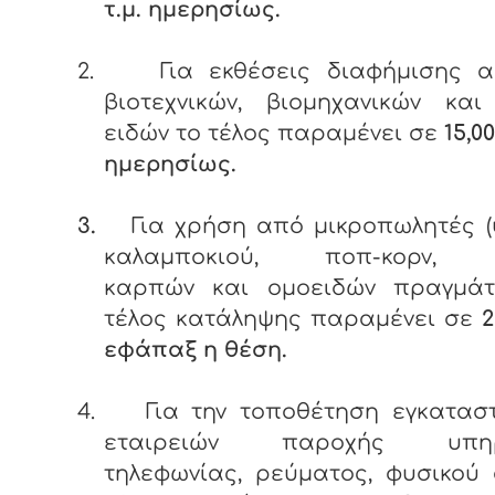
τ.μ. ημερησίως.
2.
Για εκθέσεις διαφήμισης α
βιοτεχνικών, βιομηχανικών και
ειδών το τέλος παραμένει σε
15,00
ημερησίως.
3.
Για χρήση από μικροπωλητές 
καλαμποκιού, ποπ-κορν, 
καρπών και ομοειδών πραγμάτ
τέλος κατάληψης παραμένει σε
2
εφάπαξ η θέση.
4.
Για την τοποθέτηση εγκατασ
εταιρειών παροχής υπηρ
τηλεφωνίας, ρεύματος, φυσικού