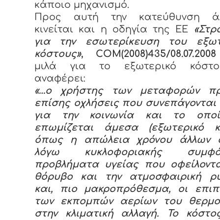
κάποιο μηχανισμό.
Προς αυτή την κατεύθυνση ά
κινείται και η οδηγία της ΕΕ
«Στρ
για την εσωτερίκευση του εξωτ
κόστους»
,
COM(2008)435/08.07.2008
μιλά για το εξωτερικό κόστ
αναφέρει:
«…ο χρήστης των μεταφορών πρ
επίσης οχλήσεις που συνεπάγονται
για την κοινωνία και το οπο
επωμίζεται άμεσα (εξωτερικό κό
όπως η απώλεια χρόνου άλλων 
λόγω κυκλοφοριακής συμφόρ
προβλήματα υγείας που οφείλοντα
θόρυβο και την ατμοσφαιρική ρ
και, πιο μακροπρόθεσμα, οι επιπ
των εκπομπών αερίων του θερμο
στην κλιματική αλλαγή. Το κόστο