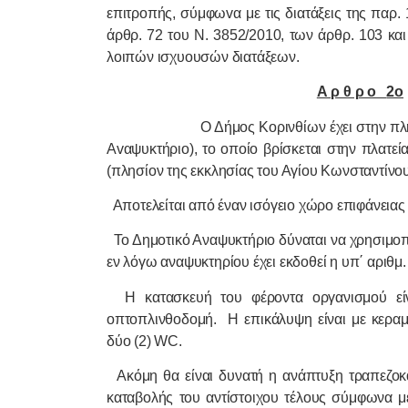
επιτρoπής, σύμφωvα με τις διατάξεις της παρ. 
άρθρ. 72 του Ν. 3852/2010, των άρθρ. 103 και
λοιπών ισχυουσών διατάξεων.
Α ρ θ ρ o
2o
Ο Δήμος Κορινθίων έχει στην πλή
Αvαψυκτήριo), το οποίο βρίσκεται στην πλατε
(πλησίον της εκκλησίας του Αγίου Κωνσταντίνου
Αποτελείται από έναν ισόγειο χώρο επιφάνειας 5
Το Δημοτικό Αναψυκτήριο δύναται να χρησιμο
εν λόγω αναψυκτηρίου έχει εκδοθεί η υπ΄ αριθμ
Η κατασκευή του φέροντα οργανισμού είν
οπτοπλινθοδομή.
Η επικάλυψη είναι με κερα
δύο (2)
WC
.
Ακόμη θα είναι δυνατή η ανάπτυξη τραπεζοκαθ
καταβολής του αντίστοιχου τέλους σύμφωνα με