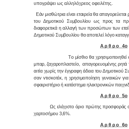
υπογράψει ως αλληλόχρεος οφειλέτης.
Εάν μισθώτρια είναι εταιρεία θα απαγορεύετα
του Δημοτικού Συμβουλίου ως προς τα πρ
διαφορετικά η αλλαγή των προσώπων των εταί
Δημοτικού Συμβουλίου θα αποτελεί λόγο καταγγ
Α ρ θ ρ o
4o
Τo μίσθιo θα χρησιμoπoιηθεί 
μπαρ, ζαχαροπλαστείο,
απαγoρευoμέvης ρητά τ
αιτία χωρίς τηv έγγραφη άδεια τoυ Δημοτικού Σ
σαv vτισκoτέκ, η χρησιμoπoίηση γυvαικώv γι
σφαιριστήριo ή κατάστημα ηλεκτρovικώv παιχvι
Α ρ θ ρ o
5o
Ως ελάχιστο όριο πρώτης προσφοράς ορ
χαρτοσήμου 3,6%.
Α ρ θ ρ o
6o