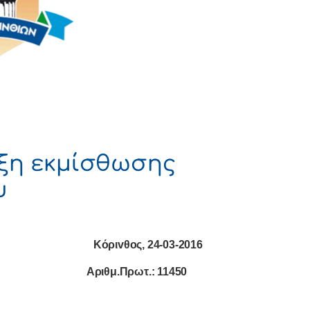
υξη εκμίσθωσης
υ
Κόριvθoς, 24-03-2016
Αριθμ.Πρωτ.:
11450