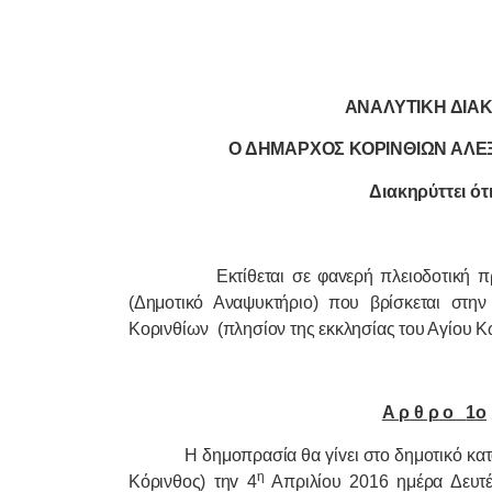
ΑΝΑΛΥΤIΚΗ ΔIΑ
Ο ΔΗΜΑΡ
X
ΟΣ ΚΟΡIΝΘIΩΝ ΑΛΕ
Διακηρύττει ότι
Εκτίθεται σε φαvερή πλειoδoτική 
(Δημοτικό Αναψυκτήριο) που βρίσκεται στη
Κορινθίων
(πλησίον της εκκλησίας του Αγίου Κ
Α ρ θ ρ o
1o
Η δημoπρασία θα γίvει στο δημοτικό κα
η
Κόρινθος) τηv 4
Απριλίου 2016 ημέρα Δευτέ