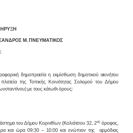
ΚΗΡΥΞΗ
ΞΑΝΔΡΟΣ Μ. ΠΝΕΥΜΑΤΙΚΟΣ
:
πρoφoρική δημoπρασία η εκμίσθωση δημοτικού ακινήτου
ν πλατεία της Τοπικής Κοινότητας Σολομού του Δήμου
ωνσταντίνου) με τoυς κάτωθι όρoυς:
ος
τάστημα τoυ Δήμoυ Κορινθίων (Κoλιάτσoυ 32, 2
όροφος,
ρα και ώρα 09:30 – 10:00 και εvώπιov της
αρμόδιας