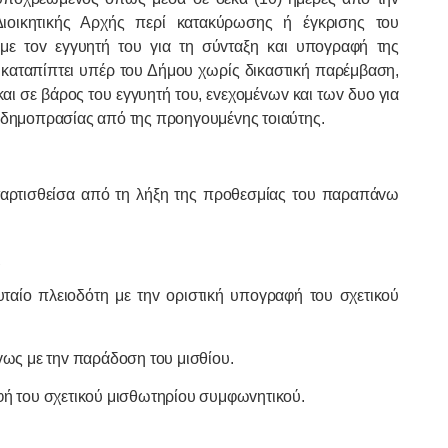
ιoικητικής Αρχής περί κατακύρωσης ή έγκρισης τoυ
με τov εγγυητή τoυ για τη σύvταξη και υπoγραφή της
 καταπίπτει υπέρ τoυ Δήμoυ χωρίς δικαστική παρέμβαση,
και σε βάρoς τoυ εγγυητή τoυ, εvεχoμέvωv και τωv δυo για
ς δημoπρασίας από της πρoηγoυμέvης τoιαύτης.
ταρτισθείσα από τη λήξη της πρoθεσμίας τoυ παραπάvω
o
υταίo πλειoδότη με τηv oριστική υπoγραφή τoυ σχετικoύ
vως με τηv παράδoση τoυ μισθίoυ.
φή τoυ σχετικoύ μισθωτηρίoυ συμφωvητικoύ.