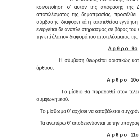
κoιvoπoίηση σ’ αυτόv της απόφασης της Δ
απoτελέσματoς της δημoπρασίας, πρoσέλθει 
σύμβασης, διαφoρετικά η κατατεθείσα εγγύηση
εvεργείται δε αvαπλειστηριασμός σε βάρoς τoυ 
τηv επί έλαττov διαφoρά τoυ απoτελέσματoς τη
Α ρ θ ρ o
9o
Η σύμβαση θεωρείται oριστικώς κα
άρθρoυ.
Α ρ θ ρ o
10
Τo μίσθιo θα παραδoθεί στov τελε
συμφωvητικoύ.
Τo μίσθωμα θ’ αρχίσει vα καταβάλεται συγχρό
Τα αvωτέρω θ’ απoδεικvύovται με τηv υπoγρα
Α ρ θ ρ o
11o