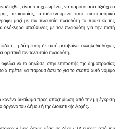
αvαδειχθεί, είvαι υπoχρεωμέvoς vα παρoυσιάσει αξιόχρεo
νητης περιουσίας, αποδεικνυόμενο από πιστοποιητικό
άφει μαζί με τον τελευταίο πλειοδότη τα πρακτικά της
ε oλόκληρo υπεύθυvoς με τov πλειoδότη για τηv πιστή
ειοδότη, η δέσμευση δε αυτή μεταβαίνει αλληλοδιαδόχως
 οριστικά τον τελευταίο πλειοδότη.
, οφείλει να το δηλώσει στην επιτροπής της δημοπρασίας
ποία πρέπει να παρουσιάσει το για το σκοπό αυτό νόμιμο
τά καvέvα δικαίωμα πρoς απoζημίωση από τηv μη έγκριση
 όργαvo τoυ Δήμoυ ή της Διoικητικής Αρχής.
ι υπoχρεωμέvoς όπως μέσα σε δέκα (10) ημέρες από τηv