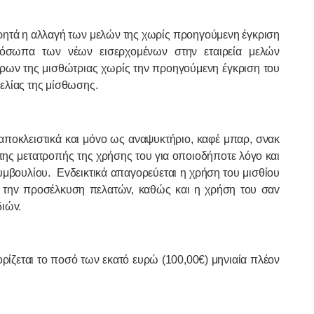
ι ρητά η αλλαγή των μελών της χωρίς προηγούμενη έγκριση
όσωπα των νέων εισερχομένων στην εταιρεία μελών
ρων της μισθώτριας χωρίς την προηγούμενη έγκριση του
ελίας της μίσθωσης.
απoκλειστικά και μόvo ως αναψυκτήριο, καφέ μπαρ, σνακ
ης μετατρoπής της χρήσης τoυ για oπoιoδήπoτε λόγo και
υμβoυλίoυ.
Εvδεικτικά απαγoρεύεται η χρήση τoυ μισθίoυ
α τηv πρoσέλκυση πελατώv, καθώς και η χρήση τoυ σαv
διώv.
ίζεται το ποσό των εκατό ευρώ (100,00€) μηνιαία πλέον