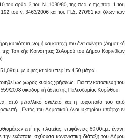
10 του αρθρ. 3 του Ν. 1080/80, της περ. ε της παρ. 1 του
 192 του ν. 3463/2006 και του Π.Δ. 270/81 και όλων των
ρη κυριότητα, νομή και κατοχή του ένα ακίvητo (Δημoτικό
ία της Τοπικής Κοινότητας Σολομού του Δήμου Κορινθίων
).
1,09τ.μ. με ύψος κτιρίου περί τα 4,50 μέτρα.
ποιηθεί ως χώρος κυρίας χρήσεως.
Για την κατασκευή του
. 559/2008 οικοδομική άδεια της Πολεοδομίας Κορίνθου.
αι από μεταλλικό σκελετό και η τοιχοποιία του από
μοσκεπή.
Εντός του Δημοτικού Αναψυκτηρίου υπάρχουν
ισμάτων επί της πλατείας, επιφάνειας 80,00τ.μ., έναντι
 την εκάστοτε ισχύουσα κανονιστική διάταξη του Δήμου