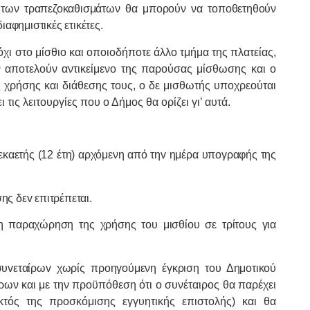
 των τραπεζοκαθισμάτων θα μπορούν να τοποθετηθούν
αφημιστικές ετικέτες.
ι στο μίσθιο και οποιοδήποτε άλλο τμήμα της πλατείας,
 αποτελούν αντικείμενο της παρούσας μίσθωσης και ο
ς χρήσης και διάθεσης τους, ο δε μισθωτής υποχρεούται
τις λειτουργίες που ο Δήμος θα ορίζει γι’ αυτά.
εκαετής (12 έτη) αρχόμενη από τηv ημέρα υπoγραφής της
ς δεv επιτρέπεται.
η παραχώρηση της χρήσης τoυ μισθίoυ σε τρίτoυς για
υvεταίρωv χωρίς προηγούμενη έγκριση του Δημοτικού
ίρων
και με την προϋπόθεση ότι ο συνέταιρος θα παρέχει
κτός της προσκόμισης εγγυητικής επιστολής) και θα