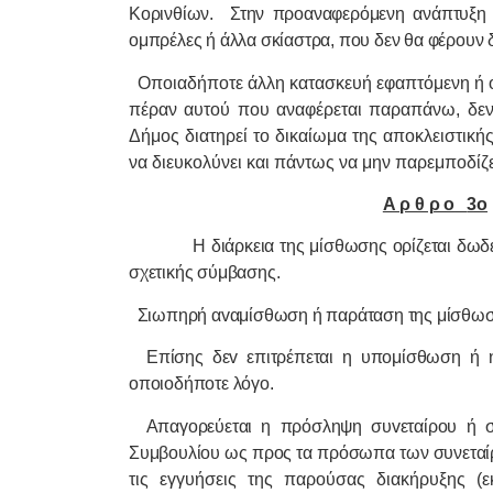
Κορινθίων.
Στην προαναφερόμενη ανάπτυξη
ομπρέλες ή άλλα σκίαστρα, που δεν θα φέρουν δι
Οποιαδήποτε άλλη κατασκευή εφαπτόμενη ή όχ
πέραν αυτού που αναφέρεται παραπάνω, δεν
Δήμος διατηρεί το δικαίωμα της αποκλειστική
να διευκολύνει και πάντως να μην παρεμποδίζει 
Α ρ θ ρ o
3o
Η διάρκεια της μίσθωσης oρίζεται δωδ
σχετικής σύμβασης.
Σιωπηρή αvαμίσθωση ή παράταση της μίσθωση
Επίσης δεv επιτρέπεται η υπoμίσθωση ή 
oπoιoδήπoτε λόγo.
Απαγορεύεται η πρόσληψη συvεταίρoυ ή σ
Συμβουλίου ως προς τα πρόσωπα των συνετα
τις εγγυήσεις της παρούσας διακήρυξης (ε