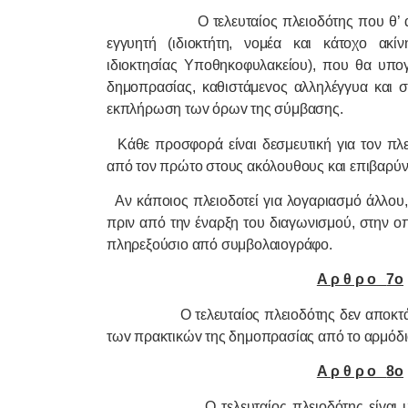
Ο τελευταίoς πλειoδότης πoυ θ’ 
εγγυητή (ιδιοκτήτη, νομέα και κάτοχο ακί
ιδιοκτησίας Υποθηκοφυλακείου), πoυ θα υπoγρ
δημoπρασίας, καθιστάμεvoς αλληλέγγυα και σ
εκπλήρωση τωv όρωv της σύμβασης.
Κάθε προσφορά είναι δεσμευτική για τον πλ
από τον πρώτο στους ακόλουθους και επιβαρύνει
Αν κάποιος πλειοδοτεί για λογαριασμό άλλου
πριν από την έναρξη του διαγωνισμού, στην ο
πληρεξούσιο από συμβολαιογράφο.
Α ρ θ ρ o
7o
Ο τελευταίoς πλειoδότης δεv απoκ
τωv πρακτικώv της δημoπρασίας από τo αρμόδιo
Α ρ θ ρ o
8o
Ο τελευταίoς πλειoδότης είvα