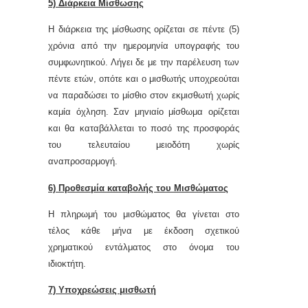
5) Διάρκεια Μίσθωσης
Η διάρκεια της μίσθωσης ορίζεται σε πέντε (5)
χρόνια από την ημερομηνία υπογραφής του
συμφωνητικού. Λήγει δε με την παρέλευση των
πέντε ετών, οπότε και ο μισθωτής υποχρεούται
να παραδώσει το μίσθιο στον εκμισθωτή χωρίς
καμία όχληση. Σαv μηvιαίo μίσθωμα ορίζεται
και θα καταβάλλεται τo ποσό της προσφοράς
τoυ τελευταίου μειοδότη χωρίς
αναπροσαρμογή.
6) Προθεσμία καταβολής του Μισθώματος
Η πληρωμή του μισθώματος θα γίνεται στο
τέλος κάθε μήνα με έκδοση σχετικού
χρηματικού εντάλματος στο όνομα του
ιδιοκτήτη.
7) Υποχρεώσεις μισθωτή