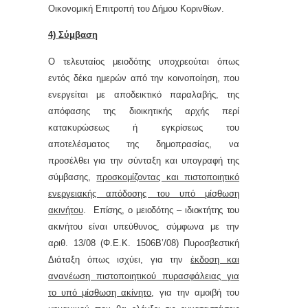
Οικονομική Επιτροπή του Δήμου Κορινθίων.
4) Σύμβαση
Ο τελευταίος μειοδότης υποχρεούται όπως
εντός δέκα ημερών από την κοινοποίηση, που
ενεργείται με αποδεικτικό παραλαβής, της
απόφασης της διοικητικής αρχής περί
κατακυρώσεως ή εγκρίσεως του
αποτελέσματος της δημοπρασίας, να
προσέλθει για την σύνταξη και υπογραφή της
σύμβασης,
προσκομίζοντας και πιστοποιητικό
ενεργειακής απόδοσης του υπό μίσθωση
ακινήτου
.
Επίσης, ο μειοδότης – ιδιοκτήτης του
ακινήτου
είναι υπεύθυνος, σύμφωνα με την
αριθ. 13/08 (Φ.Ε.Κ. 1506Β’/08) Πυροσβεστική
Διάταξη όπως ισχύει, για την
έκδοση και
ανανέωση πιστοποιητικού πυρασφάλειας για
το υπό μίσθωση ακίνητο
, για την αμοιβή του