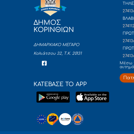
ΤΗΛΕ
27413
ΒΛΑΒ
ΔΗΜΟΣ
27411
ΚΟΡΙΝΘΙΩΝ
ΠΡΩΤ
27413
ΔΗΜΑΡΧΙΑΚΟ ΜΕΓΑΡΟ
ΠΡΩΤ
Κολιάτσου 32, Τ.Κ. 20131
27413
Mέσω 
αιτημ
Πατ
ΚΑΤΕΒΑΣΕ ΤΟ APP