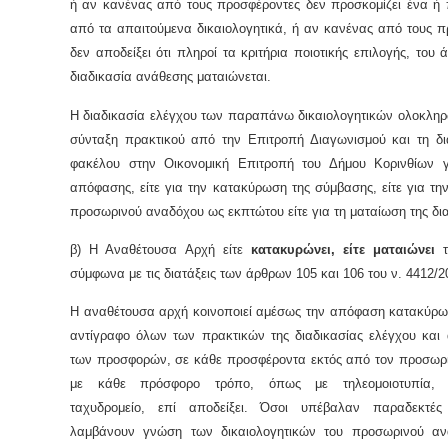
ή αν κανένας από τους προσφέροντες δεν προσκομίζει ένα ή 
από τα απαιτούμενα δικαιολογητικά, ή αν κανένας από τους π
δεν αποδείξει ότι πληροί τα κριτήρια ποιοτικής επιλογής, του 
διαδικασία ανάθεσης ματαιώνεται.
Η διαδικασία ελέγχου των παραπάνω δικαιολογητικών ολοκληρώ
σύνταξη πρακτικού από την Επιτροπή Διαγωνισμού και τη δι
φακέλου στην Οικονομική Επιτροπή του Δήμου Κορινθίων 
απόφασης, είτε για την κατακύρωση της σύμβασης, είτε για τη
προσωρινού αναδόχου ως εκπτώτου είτε για τη ματαίωση της δια
β) Η Αναθέτουσα Αρχή είτε
κατακυρώνει, είτε ματαιώνει
τ
σύμφωνα με τις διατάξεις των άρθρων 105 και 106 του ν. 4412/2
Η αναθέτουσα αρχή κοινοποιεί αμέσως την απόφαση κατακύρωσ
αντίγραφο όλων των πρακτικών της διαδικασίας ελέγχου και 
των προσφορών, σε κάθε προσφέροντα εκτός από τον προσωρ
με κάθε πρόσφορο τρόπο, όπως με τηλεομοιοτυπία, η
ταχυδρομείο, επί αποδείξει. Όσοι υπέβαλαν παραδεκτές
λαμβάνουν γνώση των δικαιολογητικών του προσωρινού α