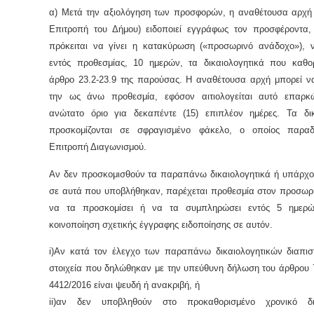
α) Μετά την αξιολόγηση των προσφορών, η αναθέτουσα αρχή 
Επιτροπή του Δήμου) ειδοποιεί εγγράφως τον προσφέροντα,
πρόκειται να γίνει η κατακύρωση («προσωρινό ανάδοχο»), 
εντός προθεσμίας, 10 ημερών, τα δικαιολογητικά που καθορ
άρθρο 23.2-23.9 της παρούσας. Η αναθέτουσα αρχή μπορεί να
την ως άνω προθεσμία, εφόσον αιτιολογείται αυτό επαρκ
ανώτατο όριο για δεκαπέντε (15) επιπλέον ημέρες. Τα δικ
προσκομίζονται σε σφραγισμένο φάκελο, ο οποίος παραδ
Επιτροπή Διαγωνισμού.
Αν δεν προσκομισθούν τα παραπάνω δικαιολογητικά ή υπάρχου
σε αυτά που υποβλήθηκαν, παρέχεται προθεσμία στον προσωρ
να τα προσκομίσει ή να τα συμπληρώσει εντός 5 ημερ
κοινοποίηση σχετικής έγγραφης ειδοποίησης σε αυτόν.
i
)Αν κατά τον έλεγχο των παραπάνω δικαιολογητικών διαπιστ
στοιχεία που δηλώθηκαν με την υπεύθυνη δήλωση του άρθρου 7
4412/2016 είναι ψευδή ή ανακριβή, ή
ii
)αν δεν υποβληθούν στο προκαθορισμένο χρονικό δ