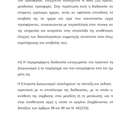
των προσφορών, ελέγχονται τουλάχιστον οι δέκα (10) πρώτες
μειοδοσίας προσφορές. Στην περίπτωση αυτή η διαδικασία συν
επόμενες εργάσιμες ημέρες, εκτός αν υφίσταται σπουδαίος λό
αναβολή της σε ημέρα και ώρα που κοινοποιείται εγγρ
προσφέροντες, ανακοινώνεται με τοιχοκόλληση στον πίνακα α
της υπηρεσίας και αναρτάται στην ιστοσελίδα της αναθέτουσ
έλεγχος των δικαιολογητικών συμμετοχής συνίσταται στον έλεγ
συμπλήρωσης και υποβολής τους.
στ) Η περιγραφόμενη διαδικασία καταχωρείται στο πρακτικό τ
Διαγωνισμού ή σε παράρτημά του που υπογράφεται από τον πρό
μέλη της.
Η Επιτροπή Διαγωνισμού ολοκληρώνει τη σύνταξη και έκδοση τ
πρακτικού με το αποτέλεσμα της διαδικασίας, με το οποίο ει
ανάθεση της σύμβασης στον μειοδότη (ή τη ματαίωση), και τ
στην αναθέτουσα αρχή η οποία το εγκρίνει (λαμβάνοντας υπ
διατάξεις των άρθρων 88 και 89 του Ν. 4412/16).