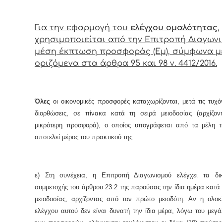
Για την εφαρμογή του
ελέγχου ομαλότητας
,
χρησιμοποιείται από την Επιτροπή Διαγων
μέση έκπτωση προσφοράς (Εμ), σύμφωνα μ
οριζόμενα στα άρθρα 95 και 98 ν. 4412/2016.
Όλες
οι οικονομικές προσφορές καταχωρίζονται, μετά τις τυχ
διορθώσεις, σε πίνακα κατά τη σειρά μειοδοσίας (αρχίζο
μικρότερη προσφορά), ο οποίος υπογράφεται από τα μέλη τ
αποτελεί μέρος του πρακτικού της.
ε) Στη συνέχεια, η Επιτροπή Διαγωνισμού ελέγχει τα δικ
συμμετοχής του άρθρου 23.2 της παρούσας την ίδια ημέρα κατά 
μειοδοσίας, αρχίζοντας από τον πρώτο μειοδότη. Αν η ολο
ελέγχου αυτού δεν είναι δυνατή την ίδια μέρα, λόγω του μεγ