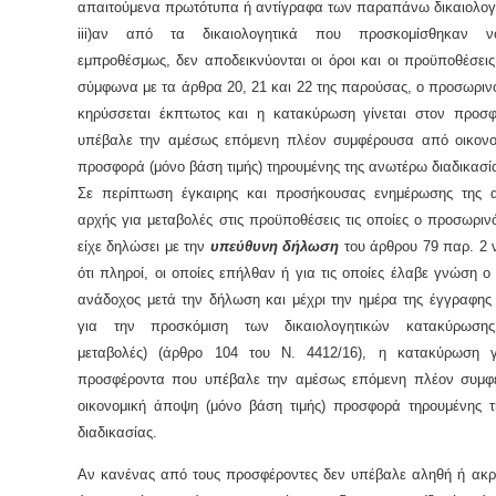
απαιτούμενα πρωτότυπα ή αντίγραφα των παραπάνω δικαιολογ
iii
)αν από τα δικαιολογητικά που προσκομίσθηκαν ν
εμπροθέσμως, δεν αποδεικνύονται οι όροι και οι προϋποθέσει
σύμφωνα με τα άρθρα 20, 21 και 22 της παρούσας, ο προσωριν
κηρύσσεται έκπτωτος και η κατακύρωση γίνεται στον προσ
υπέβαλε την αμέσως επόμενη πλέον συμφέρουσα από οικον
προσφορά (μόνο βάση τιμής) τηρουμένης της ανωτέρω διαδικασί
Σε περίπτωση έγκαιρης και προσήκουσας ενημέρωσης της 
αρχής για μεταβολές στις προϋποθέσεις τις οποίες ο προσωρι
είχε δηλώσει με την
υπεύθυνη δήλωση
του άρθρου 79 παρ. 2 
ότι πληροί, οι οποίες επήλθαν ή για τις οποίες έλαβε γνώση 
ανάδοχος μετά την δήλωση και μέχρι την ημέρα της έγγραφης 
για την προσκόμιση των δικαιολογητικών κατακύρωσης 
μεταβολές) (άρθρο 104 του Ν. 4412/16), η κατακύρωση γ
προσφέροντα που υπέβαλε την αμέσως επόμενη πλέον συμ
οικονομική άποψη (μόνο βάση τιμής) προσφορά τηρουμένης 
διαδικασίας.
Αν κανένας από τους προσφέροντες δεν υπέβαλε αληθή ή ακρ