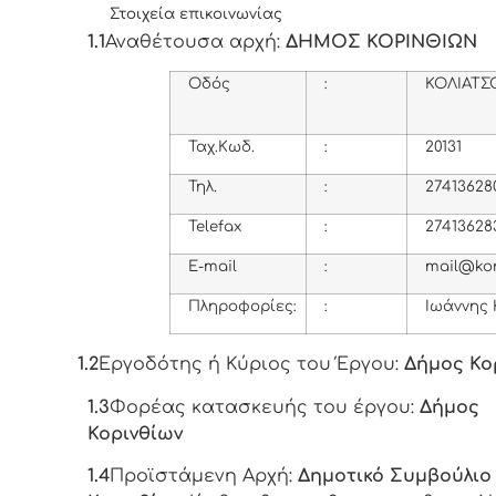
Στοιχεία επικοινωνίας
1.1
Αναθέτουσα αρχή:
ΔΗΜΟΣ ΚΟΡΙΝΘΙΩΝ
Οδός
:
ΚΟΛΙΑΤΣ
Ταχ.Κωδ.
:
20131
Τηλ
.
:
27413628
Telefax
:
27413628
E-mail
:
mail@kor
Πληροφορίες:
:
Ιωάννης
1.2
Εργοδότης ή Κύριος του Έργου:
Δήμος Κο
1.3
Φορέας κατασκευής του έργου:
Δήμος
Κορινθίων
1.4
Προϊστάμενη Αρχή:
Δημοτικό Συμβούλιο