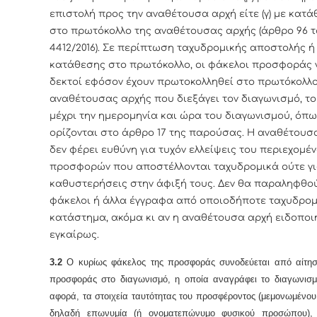
επιστολή προς την αναθέτουσα αρχή είτε (γ) με κατά
στο πρωτόκολλο της αναθέτουσας αρχής
(άρθρο 96 τ
4412/2016)
. Σε περίπτωση ταχυδρομικής αποστολής ή
κατάθεσης στο πρωτόκολλο, οι φάκελοι προσφοράς γ
δεκτοί εφόσον έχουν πρωτοκολληθεί στο πρωτόκολλο
αναθέτουσας αρχής που διεξάγει τον διαγωνισμό, τ
μέχρι την ημερομηνία και ώρα του διαγωνισμού, όπ
ορίζονται στο άρθρο 17 της παρούσας. Η αναθέτουσ
δεν φέρει ευθύνη για τυχόν ελλείψεις του περιεχομέ
προσφορών που αποστέλλονται ταχυδρομικά ούτε γ
καθυστερήσεις στην άφιξή τους. Δεν θα παραληφθο
φάκελοι ή άλλα έγγραφα από οποιοδήποτε ταχυδρομ
κατάστημα, ακόμα κι αν η αναθέτουσα αρχή ειδοποι
εγκαίρως.
3.2
Ο κυρίως φάκελος της προσφοράς συνοδεύεται από αίτη
προσφοράς στο διαγωνισμό, η οποία αναγράφει το διαγωνισμ
αφορά, τα στοιχεία ταυτότητας του προσφέροντος (μεμονωμένο
δηλαδή επωνυμία (ή ονοματεπώνυμο φυσικού προσώπου), 