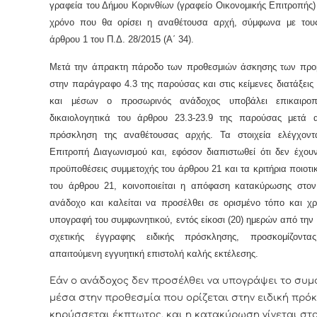
γραφεία του Δήμου Κορινθίων (γραφείο Οικονομικής Επιτροπής)
χρόνο που θα ορίσει η αναθέτουσα αρχή, σύμφωνα με του
άρθρου 1 του Π.Δ. 28/2015 (Α΄ 34).
Μετά την άπρακτη πάροδο των προθεσμιών άσκησης των πρ
στην παράγραφο 4.3 της παρούσας και στις κείμενες διατάξει
και μέσων ο προσωρινός ανάδοχος υποβάλει επικαιροπ
δικαιολογητικά του άρθρου 23.3-23.9 της παρούσας μετά 
πρόσκληση της αναθέτουσας αρχής. Τα στοιχεία ελέγχον
Επιτροπή Διαγωνισμού και, εφόσον διαπιστωθεί ότι δεν έχουν
προϋποθέσεις συμμετοχής του άρθρου 21 και τα κριτήρια ποιοτι
του άρθρου 21, κοινοποιείται η απόφαση κατακύρωσης στο
ανάδοχο και καλείται να προσέλθει σε ορισμένο τόπο και χρ
υπογραφή του συμφωνητικού, εντός είκοσι (20) ημερών από την
σχετικής έγγραφης ειδικής πρόσκλησης, προσκομίζοντα
απαιτούμενη εγγυητική επιστολή καλής εκτέλεσης.
Εάν ο ανάδοχος δεν προσέλθει να υπογράψει το συμ
μέσα στην προθεσμία που ορίζεται στην ειδική πρόκ
κηρύσσεται έκπτωτος, και η κατακύρωση γίνεται στ