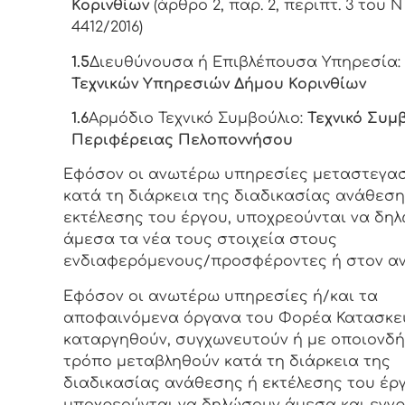
Κορινθίων
(άρθρο 2, παρ. 2, περιπτ. 3 του Ν
4412/2016)
1.5
Διευθύνουσα ή Επιβλέπουσα Υπηρεσία
Τεχνικών Υπηρεσιών Δήμου Κορινθίων
1.6
Αρμόδιο Τεχνικό Συμβούλιο:
Τεχνικό Συμ
Περιφέρειας Πελοποννήσου
Εφόσον οι ανωτέρω υπηρεσίες μεταστεγα
κατά τη διάρκεια της διαδικασίας ανάθεση
εκτέλεσης του έργου, υποχρεούνται να δη
άμεσα τα νέα τους στοιχεία στους
ενδιαφερόμενους/προσφέροντες ή στον αν
Εφόσον οι ανωτέρω υπηρεσίες ή/και τα
αποφαινόμενα όργανα του Φορέα Κατασκε
καταργηθούν, συγχωνευτούν ή με οποιονδ
τρόπο μεταβληθούν κατά τη διάρκεια της
διαδικασίας ανάθεσης ή εκτέλεσης του έργ
υποχρεούνται να δηλώσουν άμεσα και εγγ