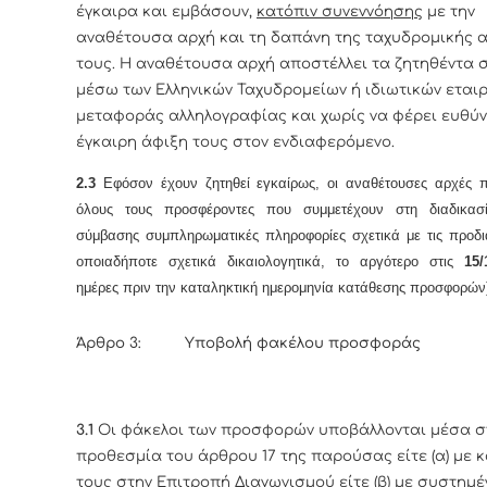
έγκαιρα και εμβάσουν,
κατόπιν συνεννόησης
με την
αναθέτουσα αρχή και τη δαπάνη της ταχυδρομικής 
τους. Η αναθέτουσα αρχή αποστέλλει τα ζητηθέντα σ
μέσω των Ελληνικών Ταχυδρομείων ή ιδιωτικών εται
μεταφοράς αλληλογραφίας και χωρίς να φέρει ευθύν
έγκαιρη άφιξη τους στον ενδιαφερόμενο.
2.3
Εφόσον έχουν ζητηθεί εγκαίρως, οι αναθέτουσες αρχές 
όλους τους προσφέροντες που συμμετέχουν στη διαδικασ
σύμβασης συμπληρωματικές πληροφορίες σχετικά με τις προδι
οποιαδήποτε σχετικά δικαιολογητικά, το αργότερο στις
15/
ημέρες πριν την καταληκτική ημερομηνία κατάθεσης προσφορών
Άρθρο 3: Υποβολή φακέλου προσφοράς
3.1
Οι φάκελοι των προσφορών υποβάλλονται μέσα σ
προθεσμία του άρθρου 17 της παρούσας είτε (α) με 
τους στην Επιτροπή Διαγωνισμού είτε (β) με συστημέ