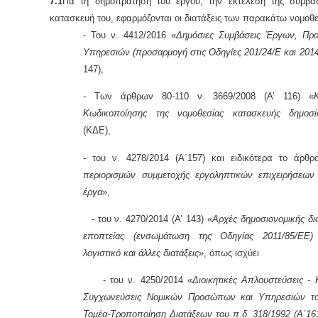
7.1
Για τη δημοπράτηση του έργου, την εκτέλεση της σύμβα
κατασκευή του, εφαρμόζονται οι διατάξεις των παρακάτω νομοθ
- Του ν. 4412/2016 «
Δημόσιες Συμβάσεις Έργων, Προ
Υπηρεσιών (προσαρμογή στις Οδηγίες 201/24/Ε και 201
147),
- Των άρθρων 80-110 ν. 3669/2008 (Α’ 116) «
Κωδικοποίησης της νομοθεσίας κατασκευής δημοσ
(ΚΔΕ),
- του ν. 4278/2014 (Α΄157) και ειδικότερα το άρθ
περιορισμών συμμετοχής εργοληπτικών επιχειρήσεων
έργα
»,
- του ν. 4270/2014 (Α’ 143) «
Αρχές δημοσιονομικής δια
εποπτείας (ενσωμάτωση της Οδηγίας 2011/85/ΕΕ)
λογιστικό και άλλες διατάξεις»
, όπως ισχύει
- του ν. 4250/2014 «
Διοικητικές Απλουστεύσεις - 
Συγχωνεύσεις Νομικών Προσώπων και Υπηρεσιών το
Τομέα-Τροποποίηση Διατάξεων του π.δ. 318/1992 (Α΄161