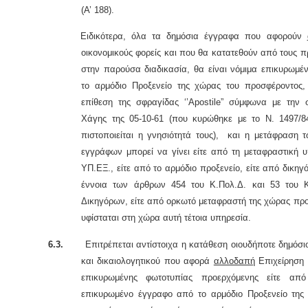
(Α’ 188).
Ειδικότερα, όλα τα δημόσια έγγραφα που αφορούν
οικονομικούς φορείς και που θα κατατεθούν από τους 
στην παρούσα διαδικασία, θα είναι νόμιμα επικυρωμέ
το αρμόδιο Προξενείο της χώρας του προσφέροντος, 
επίθεση της σφραγίδας ‘’Apostile” σύμφωνα με την 
Χάγης της 05-10-61 (που κυρώθηκε με το Ν. 1497/8
πιστοποιείται η γνησιότητά τους), και η μετάφραση 
εγγράφων μπορεί να γίνει είτε από τη μεταφραστική 
ΥΠ.ΕΞ., είτε από το αρμόδιο προξενείο, είτε από δικηγ
έννοια των άρθρων 454 του Κ.Πολ.Δ. και 53 του 
Δικηγόρων, είτε από ορκωτό μεταφραστή της χώρας πρ
υφίσταται στη χώρα αυτή τέτοια υπηρεσία.
6.3.
Επιτρέπεται αντίστοιχα η κατάθεση οιουδήποτε δημόσι
και δικαιολογητικού που αφορά
αλλοδαπή
Επιχείρηση 
επικυρωμένης φωτοτυπίας προερχόμενης είτε από
επικυρωμένο έγγραφο από το αρμόδιο Προξενείο τη