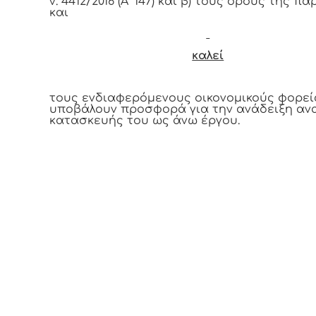
ν. 4412/2016 (Α’ 147) και β) τους όρους της 
και
καλεί
τους ενδιαφερόμενους οικονομικούς φορεί
υποβάλουν προσφορά για την ανάδειξη αν
κατασκευής του ως άνω έργου.