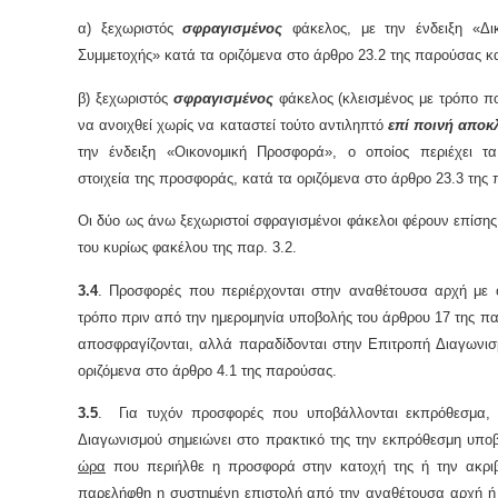
α) ξεχωριστός
σφραγισμένος
φάκελος, με την ένδειξη «Δικ
Συμμετοχής» κατά τα οριζόμενα στο άρθρο 23.2 της παρούσας κ
β) ξεχωριστός
σφραγισμένος
φάκελος (κλεισμένος με τρόπο πο
να ανοιχθεί χωρίς να καταστεί τούτο αντιληπτό
επί ποινή αποκ
την ένδειξη «Οικονομική Προσφορά», ο οποίος περιέχει τα
στοιχεία της προσφοράς, κατά τα οριζόμενα στο άρθρο 23.3 της
Οι δύο ως άνω ξεχωριστοί σφραγισμένοι φάκελοι φέρουν επίσης τ
του κυρίως φακέλου της παρ. 3.2.
3.4
. Προσφορές που περιέρχονται στην αναθέτουσα αρχή με 
τρόπο πριν από την ημερομηνία υποβολής του άρθρου 17 της π
αποσφραγίζονται, αλλά παραδίδονται στην Επιτροπή Διαγωνισ
οριζόμενα στο άρθρο 4.1 της παρούσας.
3.5
. Για τυχόν προσφορές που υποβάλλονται εκπρόθεσμα,
Διαγωνισμού σημειώνει στο πρακτικό της την εκπρόθεσμη υποβ
ώρα
που περιήλθε η προσφορά στην κατοχή της ή την ακρ
παρελήφθη η συστημένη επιστολή από την αναθέτουσα αρχή ή