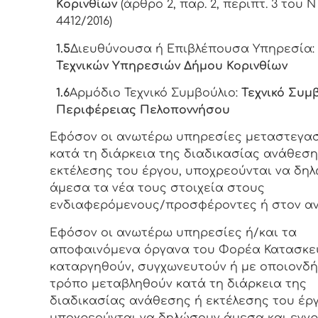
Κορινθίων
(άρθρο 2, παρ. 2, περιπτ. 3 του Ν
4412/2016)
1.5
Διευθύνουσα ή Επιβλέπουσα Υπηρεσία
Τεχνικών Υπηρεσιών Δήμου Κορινθίων
1.6
Αρμόδιο Τεχνικό Συμβούλιο:
Τεχνικό Συμ
Περιφέρειας Πελοποννήσου
Εφόσον οι ανωτέρω υπηρεσίες μεταστεγα
κατά τη διάρκεια της διαδικασίας ανάθεση
εκτέλεσης του έργου, υποχρεούνται να δη
άμεσα τα νέα τους στοιχεία στους
ενδιαφερόμενους/προσφέροντες ή στον αν
Εφόσον οι ανωτέρω υπηρεσίες ή/και τα
αποφαινόμενα όργανα του Φορέα Κατασκε
καταργηθούν, συγχωνευτούν ή με οποιονδ
τρόπο μεταβληθούν κατά τη διάρκεια της
διαδικασίας ανάθεσης ή εκτέλεσης του έργ
υποχρεούνται να δηλώσουν άμεσα και εγγ