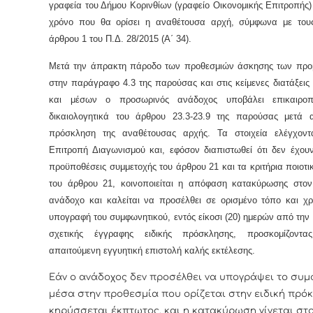
γραφεία του Δήμου Κορινθίων (γραφείο Οικονομικής Επιτροπής)
χρόνο που θα ορίσει η αναθέτουσα αρχή, σύμφωνα με του
άρθρου 1 του Π.Δ. 28/2015 (Α΄ 34).
Μετά την άπρακτη πάροδο των προθεσμιών άσκησης των πρ
στην παράγραφο 4.3 της παρούσας και στις κείμενες διατάξει
και μέσων ο προσωρινός ανάδοχος υποβάλει επικαιροπ
δικαιολογητικά του άρθρου 23.3-23.9 της παρούσας μετά 
πρόσκληση της αναθέτουσας αρχής. Τα στοιχεία ελέγχον
Επιτροπή Διαγωνισμού και, εφόσον διαπιστωθεί ότι δεν έχουν
προϋποθέσεις συμμετοχής του άρθρου 21 και τα κριτήρια ποιοτι
του άρθρου 21, κοινοποιείται η απόφαση κατακύρωσης στο
ανάδοχο και καλείται να προσέλθει σε ορισμένο τόπο και χρ
υπογραφή του συμφωνητικού, εντός είκοσι (20) ημερών από την
σχετικής έγγραφης ειδικής πρόσκλησης, προσκομίζοντα
απαιτούμενη εγγυητική επιστολή καλής εκτέλεσης.
Εάν ο ανάδοχος δεν προσέλθει να υπογράψει το συμ
μέσα στην προθεσμία που ορίζεται στην ειδική πρόκ
κηρύσσεται έκπτωτος, και η κατακύρωση γίνεται στ