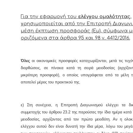
Για την εφαρμογή του
ελέγχου ομαλότητας
,
χρησιμοποιείται από την Επιτροπή Διαγων
μέση έκπτωση προσφοράς (Εμ), σύμφωνα μ
οριζόμενα στα άρθρα 95 και 98 ν. 4412/2016.
Όλες
οι οικονομικές προσφορές καταχωρίζονται, μετά τις τυχ
διορθώσεις, σε πίνακα κατά τη σειρά μειοδοσίας (αρχίζο
μικρότερη προσφορά), ο οποίος υπογράφεται από τα μέλη τ
αποτελεί μέρος του πρακτικού της.
ε) Στη συνέχεια, η Επιτροπή Διαγωνισμού ελέγχει τα δικ
συμμετοχής του άρθρου 23.2 της παρούσας την ίδια ημέρα κατά 
μειοδοσίας, αρχίζοντας από τον πρώτο μειοδότη. Αν η ολο
ελέγχου αυτού δεν είναι δυνατή την ίδια μέρα, λόγω του μεγ