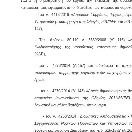
7.1
Για τη δημοπράτηση του έργου, την εκτέλεση της σύμβα
κατασκευή του, εφαρμόζονται οι διατάξεις των παρακάτω νομοθ
- Του ν. 4412/2016 «
Δημόσιες Συμβάσεις Έργων, Προ
Υπηρεσιών (προσαρμογή στις Οδηγίες 201/24/Ε και 201
147),
- Των άρθρων 80-110 ν. 3669/2008 (Α’ 116) «
Κωδικοποίησης της νομοθεσίας κατασκευής δημοσ
(ΚΔΕ),
- του ν. 4278/2014 (Α΄157) και ειδικότερα το άρθ
περιορισμών συμμετοχής εργοληπτικών επιχειρήσεων
έργα
»,
- του ν. 4270/2014 (Α’ 143) «
Αρχές δημοσιονομικής δια
εποπτείας (ενσωμάτωση της Οδηγίας 2011/85/ΕΕ)
λογιστικό και άλλες διατάξεις»
, όπως ισχύει
- του ν. 4250/2014 «
Διοικητικές Απλουστεύσεις - 
Συγχωνεύσεις Νομικών Προσώπων και Υπηρεσιών το
Τομέα-Τροποποίηση Διατάξεων του π.δ. 318/1992 (Α΄161