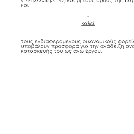
ν. 4412/2016 (Α’ 147) και β) τους όρους της 
και
καλεί
τους ενδιαφερόμενους οικονομικούς φορεί
υποβάλουν προσφορά για την ανάδειξη αν
κατασκευής του ως άνω έργου.