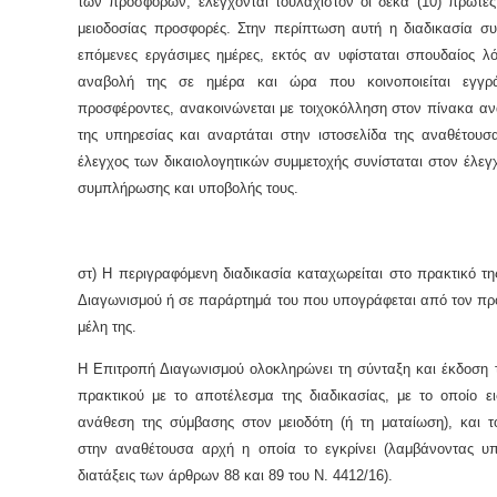
των προσφορών, ελέγχονται τουλάχιστον οι δέκα (10) πρώτες
μειοδοσίας προσφορές. Στην περίπτωση αυτή η διαδικασία συν
επόμενες εργάσιμες ημέρες, εκτός αν υφίσταται σπουδαίος λό
αναβολή της σε ημέρα και ώρα που κοινοποιείται εγγρ
προσφέροντες, ανακοινώνεται με τοιχοκόλληση στον πίνακα α
της υπηρεσίας και αναρτάται στην ιστοσελίδα της αναθέτουσ
έλεγχος των δικαιολογητικών συμμετοχής συνίσταται στον έλεγ
συμπλήρωσης και υποβολής τους.
στ) Η περιγραφόμενη διαδικασία καταχωρείται στο πρακτικό τ
Διαγωνισμού ή σε παράρτημά του που υπογράφεται από τον πρό
μέλη της.
Η Επιτροπή Διαγωνισμού ολοκληρώνει τη σύνταξη και έκδοση τ
πρακτικού με το αποτέλεσμα της διαδικασίας, με το οποίο ει
ανάθεση της σύμβασης στον μειοδότη (ή τη ματαίωση), και τ
στην αναθέτουσα αρχή η οποία το εγκρίνει (λαμβάνοντας υπ
διατάξεις των άρθρων 88 και 89 του Ν. 4412/16).