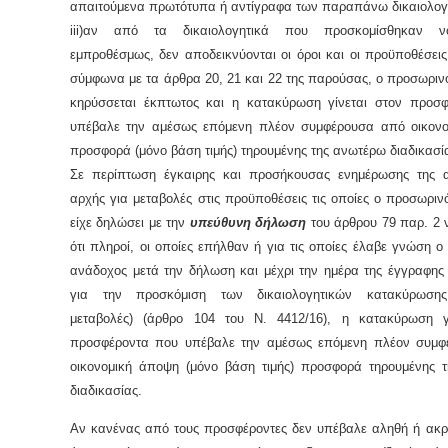
απαιτούμενα πρωτότυπα ή αντίγραφα των παραπάνω δικαιολογ
iii
)αν από τα δικαιολογητικά που προσκομίσθηκαν ν
εμπροθέσμως, δεν αποδεικνύονται οι όροι και οι προϋποθέσει
σύμφωνα με τα άρθρα 20, 21 και 22 της παρούσας, ο προσωριν
κηρύσσεται έκπτωτος και η κατακύρωση γίνεται στον προσ
υπέβαλε την αμέσως επόμενη πλέον συμφέρουσα από οικον
προσφορά (μόνο βάση τιμής) τηρουμένης της ανωτέρω διαδικασί
Σε περίπτωση έγκαιρης και προσήκουσας ενημέρωσης της 
αρχής για μεταβολές στις προϋποθέσεις τις οποίες ο προσωρι
είχε δηλώσει με την
υπεύθυνη δήλωση
του άρθρου 79 παρ. 2 
ότι πληροί, οι οποίες επήλθαν ή για τις οποίες έλαβε γνώση 
ανάδοχος μετά την δήλωση και μέχρι την ημέρα της έγγραφης 
για την προσκόμιση των δικαιολογητικών κατακύρωσης 
μεταβολές) (άρθρο 104 του Ν. 4412/16), η κατακύρωση γ
προσφέροντα που υπέβαλε την αμέσως επόμενη πλέον συμ
οικονομική άποψη (μόνο βάση τιμής) προσφορά τηρουμένης 
διαδικασίας.
Αν κανένας από τους προσφέροντες δεν υπέβαλε αληθή ή ακρ