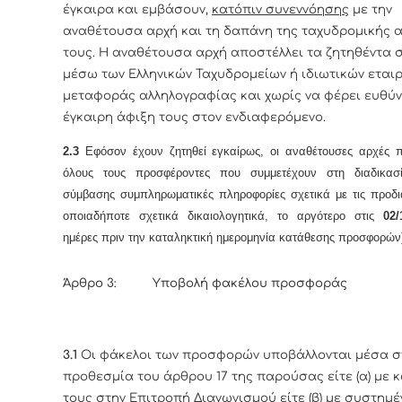
έγκαιρα και εμβάσουν,
κατόπιν συνεννόησης
με την
αναθέτουσα αρχή και τη δαπάνη της ταχυδρομικής 
τους. Η αναθέτουσα αρχή αποστέλλει τα ζητηθέντα σ
μέσω των Ελληνικών Ταχυδρομείων ή ιδιωτικών εται
μεταφοράς αλληλογραφίας και χωρίς να φέρει ευθύν
έγκαιρη άφιξη τους στον ενδιαφερόμενο.
2.3
Εφόσον έχουν ζητηθεί εγκαίρως, οι αναθέτουσες αρχές 
όλους τους προσφέροντες που συμμετέχουν στη διαδικασ
σύμβασης συμπληρωματικές πληροφορίες σχετικά με τις προδι
οποιαδήποτε σχετικά δικαιολογητικά, το αργότερο στις
02/
ημέρες πριν την καταληκτική ημερομηνία κατάθεσης προσφορών
Άρθρο 3: Υποβολή φακέλου προσφοράς
3.1
Οι φάκελοι των προσφορών υποβάλλονται μέσα σ
προθεσμία του άρθρου 17 της παρούσας είτε (α) με 
τους στην Επιτροπή Διαγωνισμού είτε (β) με συστημέ