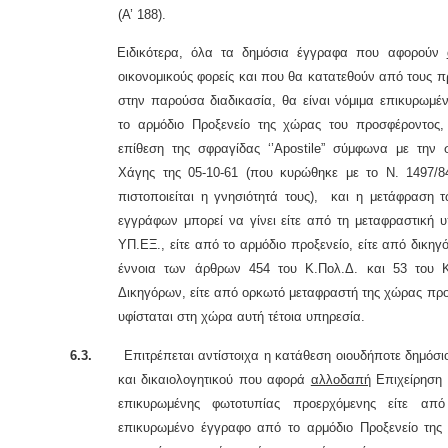
(Α’ 188).
Ειδικότερα, όλα τα δημόσια έγγραφα που αφορούν
οικονομικούς φορείς και που θα κατατεθούν από τους 
στην παρούσα διαδικασία, θα είναι νόμιμα επικυρωμέ
το αρμόδιο Προξενείο της χώρας του προσφέροντος, 
επίθεση της σφραγίδας ‘’Apostile” σύμφωνα με την 
Χάγης της 05-10-61 (που κυρώθηκε με το Ν. 1497/8
πιστοποιείται η γνησιότητά τους), και η μετάφραση 
εγγράφων μπορεί να γίνει είτε από τη μεταφραστική 
ΥΠ.ΕΞ., είτε από το αρμόδιο προξενείο, είτε από δικηγ
έννοια των άρθρων 454 του Κ.Πολ.Δ. και 53 του 
Δικηγόρων, είτε από ορκωτό μεταφραστή της χώρας πρ
υφίσταται στη χώρα αυτή τέτοια υπηρεσία.
6.3.
Επιτρέπεται αντίστοιχα η κατάθεση οιουδήποτε δημόσι
και δικαιολογητικού που αφορά
αλλοδαπή
Επιχείρηση 
επικυρωμένης φωτοτυπίας προερχόμενης είτε από
επικυρωμένο έγγραφο από το αρμόδιο Προξενείο τη