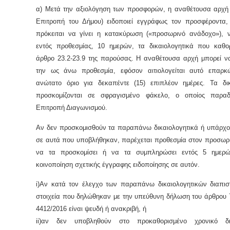
α) Μετά την αξιολόγηση των προσφορών, η αναθέτουσα αρχή 
Επιτροπή του Δήμου) ειδοποιεί εγγράφως τον προσφέροντα,
πρόκειται να γίνει η κατακύρωση («προσωρινό ανάδοχο»), 
εντός προθεσμίας, 10 ημερών, τα δικαιολογητικά που καθορ
άρθρο 23.2-23.9 της παρούσας. Η αναθέτουσα αρχή μπορεί να
την ως άνω προθεσμία, εφόσον αιτιολογείται αυτό επαρκ
ανώτατο όριο για δεκαπέντε (15) επιπλέον ημέρες. Τα δικ
προσκομίζονται σε σφραγισμένο φάκελο, ο οποίος παραδ
Επιτροπή Διαγωνισμού.
Αν δεν προσκομισθούν τα παραπάνω δικαιολογητικά ή υπάρχου
σε αυτά που υποβλήθηκαν, παρέχεται προθεσμία στον προσωρ
να τα προσκομίσει ή να τα συμπληρώσει εντός 5 ημερ
κοινοποίηση σχετικής έγγραφης ειδοποίησης σε αυτόν.
i
)Αν κατά τον έλεγχο των παραπάνω δικαιολογητικών διαπιστ
στοιχεία που δηλώθηκαν με την υπεύθυνη δήλωση του άρθρου 7
4412/2016 είναι ψευδή ή ανακριβή, ή
ii
)αν δεν υποβληθούν στο προκαθορισμένο χρονικό δ