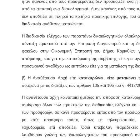
ή αν κανένας από τους προσφέροντες δεν προσκομίζει ένα ή 
από τα απαιτούμενα δικαιολογητικά, ή αν κανένας από τους π
δεν αποδείξει ότι πληροί τα κριτήρια ποιοτικής επιλογής, του 
διαδικασία ανάθεσης ματαιώνεται.
Η διαδικασία ελέγχου των παραπάνω δικαιολογητικών ολοκληρώ
σύνταξη πρακτικού από την Επιτροπή Διαγωνισμού και τη δι
φακέλου στην Οικονομική Επιτροπή του Δήμου Κορινθίων 
απόφασης, είτε για την κατακύρωση της σύμβασης, είτε για τη
προσωρινού αναδόχου ως εκπτώτου είτε για τη ματαίωση της δια
β) Η Αναθέτουσα Αρχή είτε
κατακυρώνει, είτε ματαιώνει
τ
σύμφωνα με τις διατάξεις των άρθρων 105 και 106 του ν. 4412/2
Η αναθέτουσα αρχή κοινοποιεί αμέσως την απόφαση κατακύρωσ
αντίγραφο όλων των πρακτικών της διαδικασίας ελέγχου και 
των προσφορών, σε κάθε προσφέροντα εκτός από τον προσωρ
με κάθε πρόσφορο τρόπο, όπως με τηλεομοιοτυπία, η
ταχυδρομείο, επί αποδείξει. Όσοι υπέβαλαν παραδεκτές
λαμβάνουν γνώση των δικαιολογητικών του προσωρινού α