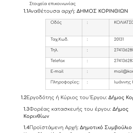
Στοιχεία επικοινωνίας
1.1
Αναθέτουσα αρχή:
ΔΗΜΟΣ ΚΟΡΙΝΘΙΩΝ
Οδός
:
ΚΟΛΙΑΤΣ
Ταχ.Κωδ.
:
20131
Τηλ
.
:
27413628
Telefax
:
27413628
E-mail
:
mail@kor
Πληροφορίες:
:
Ιωάννης
1.2
Εργοδότης ή Κύριος του Έργου:
Δήμος Κο
1.3
Φορέας κατασκευής του έργου:
Δήμος
Κορινθίων
1.4
Προϊστάμενη Αρχή:
Δημοτικό Συμβούλιο