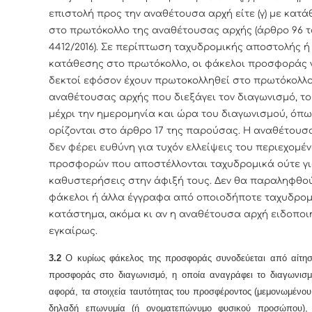
επιστολή προς την αναθέτουσα αρχή είτε (γ) με κατά
στο πρωτόκολλο της αναθέτουσας αρχής
(άρθρο 96 τ
4412/2016)
. Σε περίπτωση ταχυδρομικής αποστολής ή
κατάθεσης στο πρωτόκολλο, οι φάκελοι προσφοράς γ
δεκτοί εφόσον έχουν πρωτοκολληθεί στο πρωτόκολλο
αναθέτουσας αρχής που διεξάγει τον διαγωνισμό, τ
μέχρι την ημερομηνία και ώρα του διαγωνισμού, όπ
ορίζονται στο άρθρο 17 της παρούσας. Η αναθέτουσ
δεν φέρει ευθύνη για τυχόν ελλείψεις του περιεχομέ
προσφορών που αποστέλλονται ταχυδρομικά ούτε γ
καθυστερήσεις στην άφιξή τους. Δεν θα παραληφθο
φάκελοι ή άλλα έγγραφα από οποιοδήποτε ταχυδρομ
κατάστημα, ακόμα κι αν η αναθέτουσα αρχή ειδοποι
εγκαίρως.
3.2
Ο κυρίως φάκελος της προσφοράς συνοδεύεται από αίτη
προσφοράς στο διαγωνισμό, η οποία αναγράφει το διαγωνισμ
αφορά, τα στοιχεία ταυτότητας του προσφέροντος (μεμονωμένο
δηλαδή επωνυμία (ή ονοματεπώνυμο φυσικού προσώπου), 