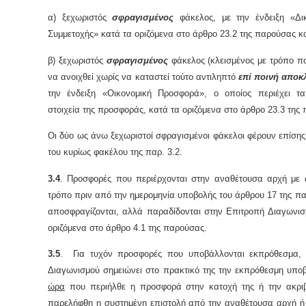
α) ξεχωριστός
σφραγισμένος
φάκελος, με την ένδειξη «Δικ
Συμμετοχής» κατά τα οριζόμενα στο άρθρο 23.2 της παρούσας κ
β) ξεχωριστός
σφραγισμένος
φάκελος (κλεισμένος με τρόπο πο
να ανοιχθεί χωρίς να καταστεί τούτο αντιληπτό
επί ποινή αποκ
την ένδειξη «Οικονομική Προσφορά», ο οποίος περιέχει τα
στοιχεία της προσφοράς, κατά τα οριζόμενα στο άρθρο 23.3 της
Οι δύο ως άνω ξεχωριστοί σφραγισμένοι φάκελοι φέρουν επίσης τ
του κυρίως φακέλου της παρ. 3.2.
3.4
. Προσφορές που περιέρχονται στην αναθέτουσα αρχή με 
τρόπο πριν από την ημερομηνία υποβολής του άρθρου 17 της π
αποσφραγίζονται, αλλά παραδίδονται στην Επιτροπή Διαγωνισ
οριζόμενα στο άρθρο 4.1 της παρούσας.
3.5
. Για τυχόν προσφορές που υποβάλλονται εκπρόθεσμα,
Διαγωνισμού σημειώνει στο πρακτικό της την εκπρόθεσμη υποβ
ώρα
που περιήλθε η προσφορά στην κατοχή της ή την ακρ
παρελήφθη η συστημένη επιστολή από την αναθέτουσα αρχή ή