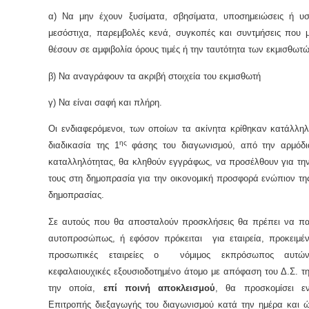
α) Να μην έχουν ξυσίματα, σβησίματα, υποσημειώσεις ή υσ
μεσόστιχα, παρεμβολές κενά, συγκοπές και συντμήσεις που 
θέσουν σε αμφιβολία όρους τιμές ή την ταυτότητα των εκμισθωτώ
β) Να αναγράφουν τα ακριβή στοιχεία του εκμισθωτή
γ) Να είναι σαφή και πλήρη.
Οι ενδιαφερόμενοι, των οποίων τα ακίνητα κρίθηκαν κατάλλη
ης
διαδικασία της 1
φάσης του διαγωνισμού, από την αρμόδι
καταλληλότητας, θα κληθούν εγγράφως, να προσέλθουν για τη
τους στη δημοπρασία για την οικονομική προσφορά ενώπιον τη
δημοπρασίας.
Σε αυτούς που θα αποσταλούν προσκλήσεις θα πρέπει να π
αυτοπροσώπως, ή εφόσον πρόκειται για εταιρεία, προκειμέν
προσωπικές εταιρείες ο νόμιμος εκπρόσωπος αυτώ
κεφαλαιουχικές εξουσιοδοτημένο άτομο με απόφαση του Δ.Σ. τη
την οποία,
επί ποινή αποκλεισμού
, θα προσκομίσει ε
Επιτροπής διεξαγωγής του διαγωνισμού κατά την ημέρα και 