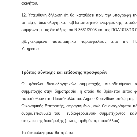
ακινήτου.
12. Υπεύθυνη δήλωση ότι θα καταθέσει πριν την υπογραφή τ
τα εξής δικαιολογητικά: α)Πιστοποιητικό ενεργειακής απόδο
σύμφωνα με τις διατάξεις του Ν.3661/2008 και της ΠΟΛ1018/13-
β)Εγκεκριμένο πιστοποιητικό πυρασφάλειας από την Πυ
Υπηρεσία.
Τρόπος σύνταξης και επίδοσης προσφορών
Οι φάκελοι δικαιολογητικών συμμετοχής, συνοδευόμενοι 
συμμετοχής στην δημοπρασία, η οποία θα βρίσκεται εκτός φ
παραδοθούν στο Πρωτόκολλο του Δήμου Κορινθίων υπόψη της 
Οικονομικής Επιτροπής, σφραγισμένοι, ενώ θα αναγράφεται π
όνομα/επωνυμία του ενδιαφερόμενου- συμμετέχοντος, κα
στοιχεία της διακήρυξης (τίτλος, αριθμός πρωτοκόλλου).
Τα δικαιολογητικά θα πρέπει: