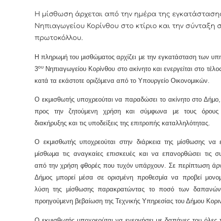
Η μίσθωση άρχεται από την ημέρα της εγκατάστασης
Νηπιαγωγείου Κορίνθου στο κτίριο και την σύνταξη 
πρωτοκόλλου.
Η πληρωμή του μισθώματος αρχίζει με την εγκατάσταση των υπ
ου
3
Νηπιαγωγείου Κορίνθου στο ακίνητο και ενεργείται στο τέλο
κατά τα εκάστοτε οριζόμενα από το Υπουργείο Οικονομικών.
Ο εκμισθωτής υποχρεούται να παραδώσει το ακίνητο στο Δήμο
προς την ζητούμενη χρήση και σύμφωνα με τους όρους
διακήρυξης και τις υποδείξεις της επιτροπής καταλληλότητας.
Ο εκμισθωτής υποχρεούται στην διάρκεια της μίσθωσης να ε
μίσθωμα τις αναγκαίες επισκευές και να επανορθώσει τις σ
από την χρήση φθορές που τυχόν υπάρχουν. Σε περίπτωση άρ
Δήμος μπορεί μέσα σε ορισμένη προθεσμία να προβεί μονο
λύση της μίσθωσης παρακρατώντας το ποσό των δαπανώ
προηγούμενη βεβαίωση της Τεχνικής Υπηρεσίας του Δήμου Κορι
Ο εκμισθωτής υποχρεούται να ενεργήσει με δαπάνες του όλες τ