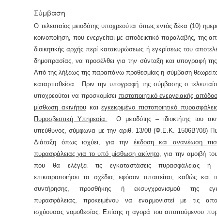
Σύμβαση
Ο τελευταίος μειοδότης υποχρεούται όπως εντός δέκα (10) ημε
κοινοποίηση, που ενεργείται με αποδεικτικό παραλαβής, της α
διοικητικής αρχής περί κατακυρώσεως ή εγκρίσεως του αποτελ
δημοπρασίας, να προσέλθει για την σύνταξη και υπογραφή τη
Από της λήξεως της παραπάνω προθεσμίας η σύμβαση θεωρείτα
καταρτισθείσα. Πριν την υπογραφή της σύμβασης ο τελευταίο
υποχρεούται να προσκομίσει
πιστοποιητικό ενεργειακής απόδο
μίσθωση ακινήτου
και
εγκεκριμένο πιστοποιητικό πυρασφάλε
Πυροσβεστική Υπηρεσία.
Ο μειοδότης – ιδιοκτήτης του ακι
υπεύθυνος, σύμφωνα με την αριθ. 13/08 (Φ.Ε.Κ. 1506Β’/08) Π
Διάταξη όπως ισχύει, για την
έκδοση και ανανέωση πιστ
πυρασφάλειας για το υπό μίσθωση ακίνητο
, για την αμοιβή το
που θα ελέγξει τις εγκαταστάσεις πυρασφάλειας ή
επικαιροποιήσει τα σχέδια, εφόσον απαιτείται, καθώς και τ
συντήρησης, προσθήκης ή εκσυγχρονισμού της εγκ
πυρασφάλειας, προκειμένου να εναρμονιστεί με τις απαι
ισχύουσας νομοθεσίας. Επίσης η αγορά του απαιτούμενου πυ