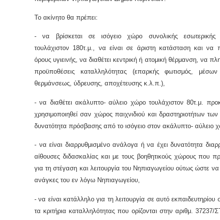
Το ακίνητο θα πρέπει:
- να βρίσκεται σε ισόγειο χώρο συνολικής εσωτερικής 
τουλάχιστον 180τ.μ., να είναι σε άριστη κατάσταση και να 
όρους υγιεινής, να διαθέτει κεντρική ή ατομική θέρμανση, να πλη
προϋποθέσεις καταλληλότητας (επαρκής φωτισμός, μέσων
θερμάνσεως, ύδρευσης, αποχέτευσης κ.λ.π.),
- να διαθέτει ακάλυπτο- αύλειο χώρο τουλάχιστον 80τ.μ. προ
χρησιμοποιηθεί σαν χώρος παιχνιδιού και δραστηριοτήτων των
δυνατότητα πρόσβασης από το ισόγειο στον ακάλυπτο- αύλειο 
- να είναι διαρρυθμισμένο ανάλογα ή να έχει δυνατότητα διαρ
αίθουσες διδασκαλίας και με τους βοηθητικούς χώρους που π
για τη στέγαση και λειτουργία του Νηπιαγωγείου ούτως ώστε να 
ανάγκες του εν λόγω Νηπιαγωγείου,
- να είναι κατάλληλο για τη λειτουργία σε αυτό εκπαιδευτηρίου
τα κριτήρια καταλληλότητας που ορίζονται στην αριθμ. 37237/