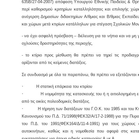
635Β/27-04-2007) απόφαση Υπουργού Εθνικής Παιδείας & Θρ
περί καθορισμού κριτηρίων καταλληλότητας και επιλογής χώρ
ανέγερση Δημοσίων διδακτηρίων Α/θμιας και Β/θμιας Εκπαίδ
και χώρων μετά κτιρίων κατάλληλων για στέγαση Σχολικών Μο
- να έχει ασφαλή πρόσβαση – διέλευση για τα νήπια και να μη γε
οχλούσες δραστηριότητες της περιοχής,
- το κτίριο προς μίσθωση θα πρέπει να τηρεί τις προδιαγ
ορίζονται από τις κείμενες διατάξεις.
Σε συνδυασμό με όλα τα παραπάνω, θα πρέπει να εξετάζονται κ
·
Η στατική επάρκεια του κτιρίου
·
Η νομιμότητα της κατασκευής του ή η αιτιολογημένη ε
από τις οικίες πολεοδομικές διατάξεις.
·
Η τήρηση των διατάξεων του Γ.Ο.Κ. του 1985 και του Κτ
Κανονισμού του Π.Δ. 71/1998(ΦΕΚ32/Α/17-2-1988) για την Πυρ
του Π.Δ. του 1991(ΦΕΚ164/Δ/11-4-1991) για τους χώρους 
αυτοκινήτων, καθώς και η νομοθεσία που αφορά στις κατα
εγκαταστάσεις για άτομα ειδικής κατηγορίας Α.με Α.