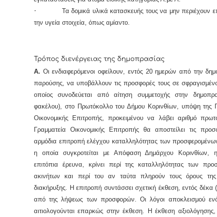
·
Τα δομικά υλικά κατασκευής τους να μην περιέχουν ε
την υγεία στοιχεία, όπως αμίαντο.
Τρόπος διενέργειας της δημοπρασίας
Α.
Οι ενδιαφερόμενοι οφείλουν, εντός 20 ημερών από την δημ
παρούσης, να υποβάλλουν τις προσφορές τους σε σφραγισμέν
οποίος συνοδεύεται από αίτηση συμμετοχής στην δημοπρα
φακέλου), στο Πρωτόκολλο του Δήμου Κορινθίων, υπόψη της 
Οικονομικής Επιτροπής, προκειμένου να λάβει αριθμό πρωτ
Γραμματεία Οικονομικής Επιτροπής θα αποστείλει τις προσ
αρμόδια επιτροπή ελέγχου καταλληλότητας των προσφερομένω
η οποία συγκροτείται με Απόφαση Δημάρχου Κορινθίων, 
επιτόπια έρευνα, κρίνει περί της καταλληλότητας των προ
ακινήτων και περί του αν ταύτα πληρούν τους όρους τη
διακήρυξης. Η επιτροπή συντάσσει σχετική έκθεση, εντός δέκα 
από της λήψεως των προσφορών. Οι λόγοι αποκλεισμού ενό
αιτιολογούνται επαρκώς στην έκθεση. Η έκθεση αξιολόγησης, 