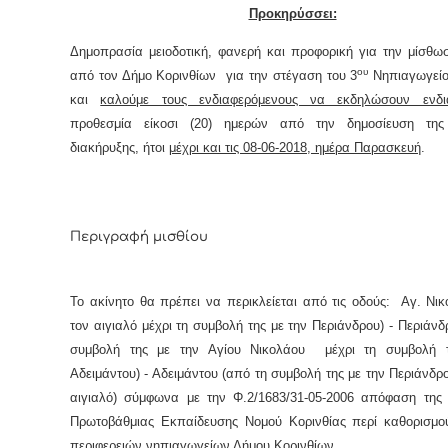
Προκηρύσσει:
Δημοπρασία μειοδοτική, φανερή και προφορική για την μίσθω
ου
από τον Δήμο Κορινθίων για την στέγαση του
3
Νηπιαγωγείο
και
καλούμε τους ενδιαφερόμενους να εκδηλώσουν ενδι
προθεσμία είκοσι (20) ημερών από την δημοσίευση τη
διακήρυξης, ήτοι
μέχρι και τις 08-06-2018, ημέρα Παρασκευή
.
Περιγραφή μισθίου
Το ακίνητο θα πρέπει να περικλείεται από τις οδούς: Αγ. Νι
τον αιγιαλό μέχρι τη συμβολή της με την Περιάνδρου) - Περιάνδ
συμβολή της με την Αγίου Νικολάου μέχρι τη συμβολή 
Αδειμάντου) - Αδειμάντου (από τη συμβολή της με την Περιάνδρο
αιγιαλό) σύμφωνα με την Φ.2/1683/31-05-2006 απόφαση της 
Πρωτοβάθμιας Εκπαίδευσης Νομού Κορινθίας περί καθορισμο
περιφερειών νηπιαγωγείων Δήμου Κορινθίων.