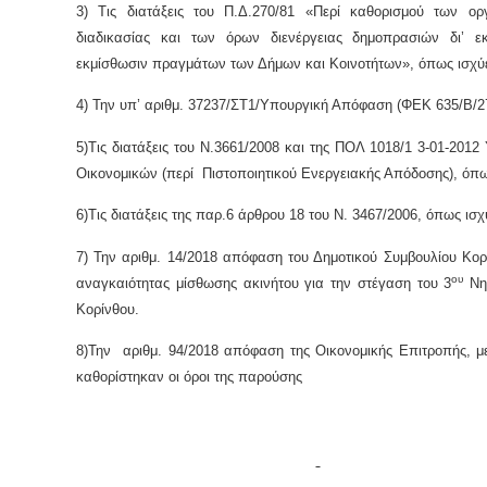
3) Τις διατάξεις του Π.Δ.270/81 «Περί καθορισμού των ορ
διαδικασίας και των όρων διενέργειας δημοπρασιών δι’ ε
εκμίσθωσιν πραγμάτων των Δήμων και Κοινοτήτων», όπως ισχύε
4) Την υπ’ αριθμ. 37237/ΣΤ1/Υπουργική Απόφαση (ΦΕΚ 635/Β/27
5)Τις διατάξεις του Ν.3661/2008 και της ΠΟΛ 1018/1 3-01-2012
Οικονομικών (περί Πιστοποιητικού Ενεργειακής Απόδοσης), όπω
6)Τις διατάξεις της παρ.6 άρθρου 18 του Ν. 3467/2006, όπως ισχύ
7) Την αριθμ. 14/2018 απόφαση του Δημοτικού Συμβουλίου Κορ
ου
αναγκαιότητας μίσθωσης ακινήτου για την στέγαση του 3
Νη
Κορίνθου.
8)Την αριθμ. 94/2018 απόφαση της Οικονομικής Επιτροπής, μ
καθορίστηκαν οι όροι της παρούσης