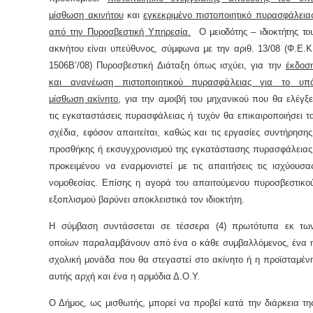
μίσθωση ακινήτου
και
εγκεκριμένο πιστοποιητικό πυρασφάλεια
από την Πυροσβεστική Υπηρεσία.
Ο μειοδότης – ιδιοκτήτης το
ακινήτου
είναι υπεύθυνος, σύμφωνα με την αριθ. 13/08 (Φ.Ε.Κ
1506Β’/08) Πυροσβεστική Διάταξη όπως ισχύει, για την
έκδοσ
και ανανέωση πιστοποιητικού πυρασφάλειας για το υπ
μίσθωση ακίνητο
, για την αμοιβή του μηχανικού που θα ελέγξε
τις εγκαταστάσεις πυρασφάλειας ή τυχόν θα επικαιροποιήσει τ
σχέδια, εφόσον απαιτείται, καθώς και τις εργασίες συντήρησης
προσθήκης ή εκσυγχρονισμού της εγκατάστασης πυρασφάλειας
προκειμένου να εναρμονιστεί με τις απαιτήσεις τις ισχύουσα
νομοθεσίας. Επίσης η αγορά του απαιτούμενου πυροσβεστικο
εξοπλισμού βαρύνει αποκλειστικά τον ιδιοκτήτη.
Η σύμβαση συντάσσεται σε τέσσερα (4) πρωτότυπα εκ τω
οποίων παραλαμβάνουν από ένα ο κάθε συμβαλλόμενος, ένα 
σχολική μονάδα που θα στεγαστεί στο ακίνητο ή η προϊσταμέν
αυτής αρχή και ένα η αρμόδια Δ.Ο.Υ.
Ο Δήμος, ως μισθωτής, μπορεί να προβεί κατά την διάρκεια τη