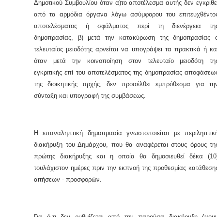
Δημοτικού Συμβουλίου όταν α)το αποτέλεσμα αυτής δεν εγκριθε
από τα αρμόδια όργανα λόγω ασύμφορου του επιτευχθέντο
αποτελέσματος ή σφάλματος περί τη διενέργεια τη
δημοπρασίας, β) μετά την κατακύρωση της δημοπρασίας 
τελευταίος μειοδότης αρνείται να υπογράψει τα πρακτικά ή κα
όταν μετά την κοινοποίηση στον τελευταίο μειοδότη τη
εγκριτικής επί του αποτελέσματος της δημοπρασίας αποφάσεω
της διοικητικής αρχής, δεν προσέλθει εμπρόθεσμα για τη
σύνταξη και υπογραφή της συμβάσεως.
Η επαναληπτική δημοπρασία γνωστοποιείται με περιληπτικ
διακήρυξη του Δημάρχου, που θα αναφέρεται στους όρους τη
πρώτης διακήρυξης και η οποία θα δημοσιευθεί δέκα (10
τουλάχιστον ημέρες πριν την εκπνοή της προθεσμίας κατάθεση
αιτήσεων - προσφορών.
Για ό,τι δεν ρυθμίζεται από την παρούσα διακήρυξη έχου