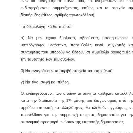
ενώ θα αναγράφεται πάνω τους το όνομα/επωνυμία το
ενδιαφερόμενου- συμμετέχοντος, καθώς και τα στοιχεία τη
διακήρυξης (τίτλος, αριθμός πρωτοκόλλου).
Τα δικαιολογητικά θα πρέπει:
α) Να μην έχουν ξυσίματα, σβησίματα, υποσημειώσεις 
υστερόγραφο, μεσόστιχα, παρεμβολές κενά, συγκοπές κα
συντμήσεις που μπορούν να θέσουν σε αμφιβολία όρους τιμές 
την ταυτότητα των εκμισθωτών.
β) Να αναγράφουν τα ακριβή στοιχεία του εκμισθωτή
γ) Να είναι σαφή και πλήρη.
Οι ενδιαφερόμενοι, των οποίων τα ακίνητα κρίθηκαν κατάλληλ
ης
κατά την διαδικασία της 1
φάσης του διαγωνισμού, από τη
αρμόδια επιτροπή καταλληλότητας, θα κληθούν εγγράφως, ν
προσέλθουν για την συμμετοχή τους στη δημοπρασία για τη
οικονομική προσφορά ενώπιον της επιτροπής δημοπρασίας.