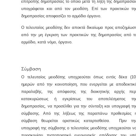
επιτροπής δημοπρασίας το οποίο μετά τη λήξη της δημοπρασία
υπογράφεται και από τον μειοδότη. Επί των πρακτικών τη
δημοπρασίας αποφασίζει το αρμόδιο όργανο.
Ο τελευταίος μειοδότης δεν αποκτά δικαίωμα προς αποζημίωσ
από την μη έγκριση των πρακτικών της δημοπρασίας από τ
αρμόδιο, κατά νόμο, όργανο.
Σύμβαση
Ο τελευταίος μειοδότης υποχρεούται όπως εντός δέκα (10
ημερών από την κοινοποίηση, που ενεργείται με αποδεικτικ
παραλαβής, της απόφασης της διοικητικής αρχής περ
κατακυρώσεως ή εγκρίσεως του αποτελέσματος τη
δημοπρασίας, να προσέλθει για την σύνταξη και υπογραφή τη
σύμβασης. Από της λήξεως της παραπάνω προθεσμίας 
σύμβαση θεωρείται οριστικώς καταρτισθείσα. Πριν τη
υπογραφή της σύμβασης ο τελευταίος μειοδότης υποχρεούται ν
προσκομίσει
πιστοποιητικό ενεργειακής απόδοσης του υπ