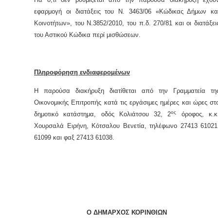
εφαρμογή οι διατάξεις του Ν. 3463/06 «Κώδικας Δήμων κα
Κοινοτήτων», του Ν.3852/2010, του π.δ. 270/81 και οι διατάξει
του Αστικού Κώδικα περί μισθώσεων.
Πληροφόρηση ενδιαφερομένων
Η παρούσα διακήρυξη διατίθεται από την Γραμματεία τη
Οικονομικής Επιτροπής κατά τις εργάσιμες ημέρες και ώρες στ
ος
δημοτικό κατάστημα, οδός Κολιάτσου 32, 2
όροφος, κ.κ
Χουρσαλά Ειρήνη, Κότσαλου Βενετία, τηλέφωνο 27413 61021
61099 και φαξ 27413 61038.
Ο ΔΗΜΑΡΧΟΣ ΚΟΡΙΝΘΙΩΝ