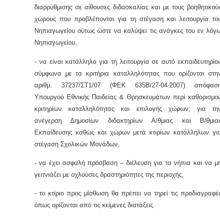
διαρρύθμισης σε αίθουσες διδασκαλίας και με τους βοηθητικού
χώρους που προβλέπονται για τη στέγαση και λειτουργία το
Νηπιαγωγείου ούτως ώστε να καλύψει τις ανάγκες του εν λόγ
Νηπιαγωγείου,
- να είναι κατάλληλο για τη λειτουργία σε αυτό εκπαιδευτηρίο
σύμφωνα με τα κριτήρια καταλληλότητας που ορίζονται στη
αριθμ. 37237/ΣΤ1/07 (ΦΕΚ 635Β/27-04-2007) απόφασ
Υπουργού Εθνικής Παιδείας & Θρησκευμάτων περί καθορισμο
κριτηρίων καταλληλότητας και επιλογής χώρων, για τη
ανέγερση Δημοσίων διδακτηρίων Α/θμιας και Β/θμια
Εκπαίδευσης καθώς και χώρων μετά κτιρίων κατάλληλων γι
στέγαση Σχολικών Μονάδων,
- να έχει ασφαλή πρόσβαση – διέλευση για τα νήπια και να μ
γειτνιάζει με οχλούσες δραστηριότητες της περιοχής,
- το κτίριο προς μίσθωση θα πρέπει να τηρεί τις προδιαγραφέ
όπως ορίζονται από τις κείμενες διατάξεις.