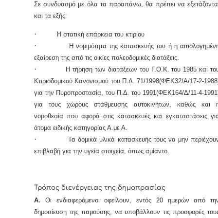
Σε συνδυασμό με όλα τα παραπάνω, θα πρέπει να εξετάζοντα
και τα εξής:
·
Η στατική επάρκεια του κτιρίου
·
Η νομιμότητα της κατασκευής του ή η αιτιολογημέν
εξαίρεση της από τις οικίες πολεοδομικές διατάξεις.
·
Η τήρηση των διατάξεων του Γ.Ο.Κ. του 1985 και το
Κτιριοδομικού Κανονισμού του Π.Δ. 71/1998(ΦΕΚ32/Α/17-2-1988
για την Πυροπροστασία, του Π.Δ. του 1991(ΦΕΚ164/Δ/11-4-1991
για τους χώρους στάθμευσης αυτοκινήτων, καθώς και 
νομοθεσία που αφορά στις κατασκευές και εγκαταστάσεις γι
άτομα ειδικής κατηγορίας Α.με Α.
·
Τα δομικά υλικά κατασκευής τους να μην περιέχου
επιβλαβή για την υγεία στοιχεία, όπως αμίαντο.
Τρόπος διενέργειας της δημοπρασίας
Α.
Οι ενδιαφερόμενοι οφείλουν, εντός 20 ημερών από τη
δημοσίευση της παρούσης, να υποβάλλουν τις προσφορές του