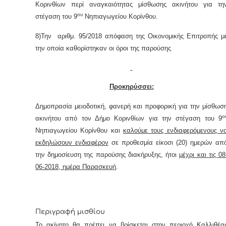
Κορινθίων περί αναγκαιότητας μίσθωσης ακινήτου για τη
ου
στέγαση του 9
Νηπιαγωγείου Κορίνθου.
8)Την αριθμ. 95/2018 απόφαση της Οικονομικής Επιτροπής μ
την οποία καθορίστηκαν οι όροι της παρούσης
Προκηρύσσει:
Δημοπρασία μειοδοτική, φανερή και προφορική για την μίσθωσ
ο
ακινήτου από τον Δήμο Κορινθίων για την στέγαση του
9
Νηπιαγωγείου Κορίνθου και
καλούμε τους ενδιαφερόμενους ν
εκδηλώσουν ενδιαφέρον
σε προθεσμία είκοσι (20) ημερών απ
την δημοσίευση της παρούσης διακήρυξης, ήτοι
μέχρι και τις 08
06-2018, ημέρα Παρασκευή
.
Περιγραφή μισθίου
Το ακίνητο θα πρέπει να βρίσκεται στην περιοχή Καλλιθέα