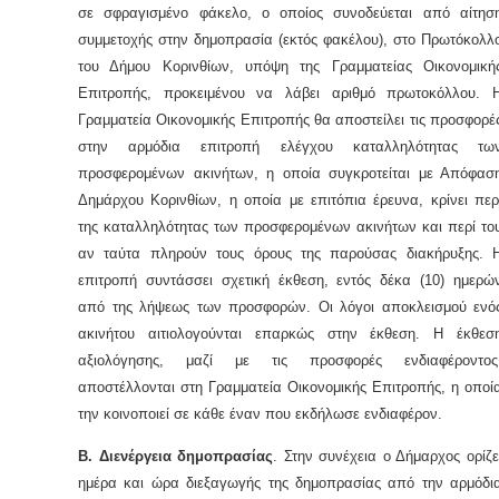
σε σφραγισμένο φάκελο, ο οποίος συνοδεύεται από αίτησ
συμμετοχής στην δημοπρασία (εκτός φακέλου), στο Πρωτόκολλ
του Δήμου Κορινθίων, υπόψη της Γραμματείας Οικονομική
Επιτροπής, προκειμένου να λάβει αριθμό πρωτοκόλλου. 
Γραμματεία Οικονομικής Επιτροπής θα αποστείλει τις προσφορέ
στην αρμόδια επιτροπή ελέγχου καταλληλότητας τω
προσφερομένων ακινήτων, η οποία συγκροτείται με Απόφασ
Δημάρχου Κορινθίων, η οποία με επιτόπια έρευνα, κρίνει περ
της καταλληλότητας των προσφερομένων ακινήτων και περί το
αν ταύτα πληρούν τους όρους της παρούσας διακήρυξης. 
επιτροπή συντάσσει σχετική έκθεση, εντός δέκα (10) ημερώ
από της λήψεως των προσφορών. Οι λόγοι αποκλεισμού ενό
ακινήτου αιτιολογούνται επαρκώς στην έκθεση. Η έκθεσ
αξιολόγησης, μαζί με τις προσφορές ενδιαφέροντος
αποστέλλονται στη Γραμματεία Οικονομικής Επιτροπής, η οποί
την κοινοποιεί σε κάθε έναν που εκδήλωσε ενδιαφέρον.
Β. Διενέργεια δημοπρασίας
. Στην συνέχεια ο Δήμαρχος ορίζε
ημέρα και ώρα διεξαγωγής της δημοπρασίας από την αρμόδι