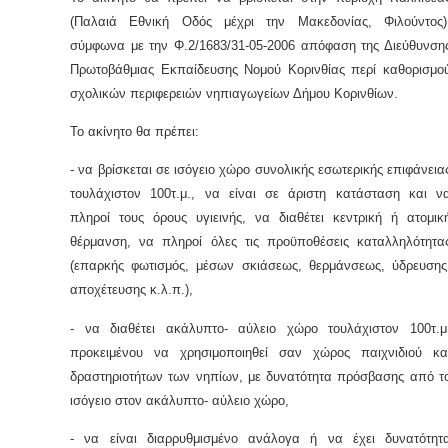
(Παλαιά Εθνική Οδός μέχρι την Μακεδονίας, Φιλούντος)
σύμφωνα με την Φ.2/1683/31-05-2006 απόφαση της Διεύθυνση
Πρωτοβάθμιας Εκπαίδευσης Νομού Κορινθίας περί καθορισμο
σχολικών περιφερειών νηπιαγωγείων Δήμου Κορινθίων.
Το ακίνητο θα πρέπει:
- να βρίσκεται σε ισόγειο χώρο συνολικής εσωτερικής επιφάνεια
τουλάχιστον 100τ.μ., να είναι σε άριστη κατάσταση και ν
πληροί τους όρους υγιεινής, να διαθέτει κεντρική ή ατομικ
θέρμανση, να πληροί όλες τις προϋποθέσεις καταλληλότητα
(επαρκής φωτισμός, μέσων σκιάσεως, θερμάνσεως, ύδρευσης
αποχέτευσης κ.λ.π.),
- να διαθέτει ακάλυπτο- αύλειο χώρο τουλάχιστον 100τ.μ
προκειμένου να χρησιμοποιηθεί σαν χώρος παιχνιδιού κα
δραστηριοτήτων των νηπίων, με δυνατότητα πρόσβασης από τ
ισόγειο στον ακάλυπτο- αύλειο χώρο,
- να είναι διαρρυθμισμένο ανάλογα ή να έχει δυνατότητ