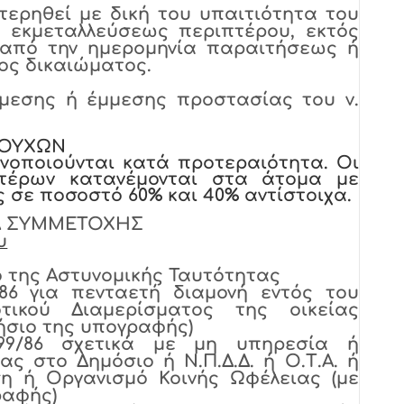
τερηθεί με δική του υπαιτιότητα του
 εκμεταλλεύσεως περιπτέρου, εκτός
α από την ημερομηνία παραιτήσεως ή
ς δικαιώματος.
άμεσης ή έμμεσης προστασίας του ν.
ΙΟΥΧΩΝ
νοποιούνται κατά προτεραιότητα. Οι
πτέρων κατανέμονται στα άτομα με
 σε ποσοστό 60% και 40% αντίστοιχα.
ΚΑ ΣΥΜΜΕΤΟΧΗΣ
υ
της Αστυνομικής Ταυτότητας
6 για πενταετή διαμονή εντός του
οτικού Διαμερίσματος της οικείας
ήσιο της υπογραφής)
9/86 σχετικά με μη υπηρεσία ή
ς στο Δημόσιο ή Ν.Π.Δ.Δ. ή Ο.Τ.Α. ή
η ή Οργανισμό Κοινής Ωφέλειας (με
ραφής)