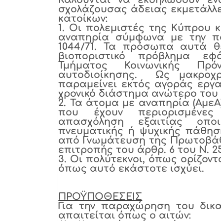
σχολάζουσας άδειας εκμετάλλε
κατοίκων:
1.
Οι πολεμιστές της Κύπρου κ
αναπηρία σύμφωνα με την πα
1044/71. Τα πρόσωπα αυτά θε
βιοποριστικό πρόβλημα εφ
Τμήματος Κοινωνικής Πρό
αυτοδιοίκησης. Ως μακροχρ
παραμείνει εκτός αγοράς εργα
χρονικό διάστημα ανώτερο του ε
2.
Τα άτομα με αναπηρία (ΑμεΑ
που έχουν περιορισμένες 
απασχόληση εξαιτίας οπο
πνευματικής ή ψυχικής πάθησ
από Γνωμάτευση της Πρωτοβάθ
επιτροπής του άρθρ. 6 του Ν. 255
3.
Οι πολύτεκνοι, όπως ορίζονται
όπως αυτό εκάστοτε ισχύει.
ΠΡΟΫΠΟΘΕΣΕΙΣ
Για την παραχώρηση του δικ
απαιτείται όπως ο αιτών: