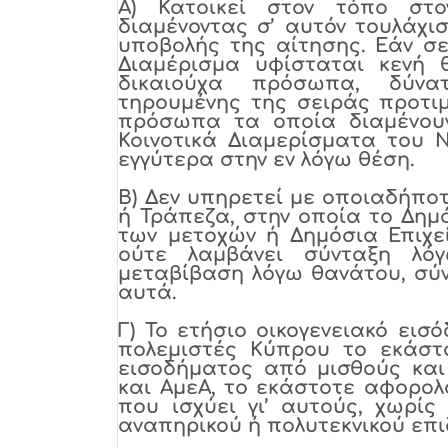
Α)
Κατοικεί στον τόπο στο
διαμένοντας σ’ αυτόν τουλάχισ
υποβολής της αίτησης. Εάν σε 
Διαμέρισμα υφίσταται κενή 
δικαιούχα πρόσωπα, δύνα
τηρουμένης της σειράς προτι
πρόσωπα τα οποία διαμένουν
Κοινοτικά Διαμερίσματα του 
εγγύτερα στην εν λόγω θέση.
Β)
Δεν υπηρετεί με οποιαδήποτε
ή Τράπεζα, στην οποία το Δημό
των μετοχών ή Δημόσια Επιχε
ούτε λαμβάνει σύνταξη λό
μεταβίβαση λόγω θανάτου, σύ
αυτά.
Γ)
Το ετήσιο οικογενειακό εισό
πολεμιστές Κύπρου το εκάστ
εισοδήματος από μισθούς και 
και ΑμεΑ, το εκάστοτε αφορολ
που ισχύει γι’ αυτούς, χωρί
αναπηρικού ή πολυτεκνικού επ