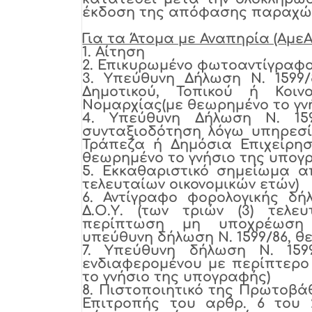
έκδοση της απόφασης παραχώρ
Για τα Άτομα με Αναπηρία (ΑμεΑ
1.
Αίτηση
2.
Επικυρωμένο φωτοαντίγραφο 
3.
Υπεύθυνη Δήλωση Ν. 1599/8
Δημοτικού, Τοπικού ή Κοιν
Νομαρχίας(με θεωρημένο το γν
4.
Υπεύθυνη Δήλωση Ν. 159
συνταξιοδότηση λόγω υπηρεσία
Τράπεζα ή Δημόσια Επιχείρησ
θεωρημένο το γνήσιο της υπογ
5.
Εκκαθαριστικό σημείωμα από
τελευταίων οικονομικών ετών)
6.
Αντίγραφο φορολογικής δή
Δ.Ο.Υ. (των τριών (3) τελε
περίπτωση μη υποχρέωση 
υπεύθυνη δήλωση Ν. 1599/86, θ
7.
Υπεύθυνη δήλωση Ν. 1599
ενδιαφερομένου με περίπτερο
το γνήσιο της υπογραφής)
8.
Πιστοποιητικό της Πρωτοβάθ
Επιτροπής του αρθρ. 6 του 2