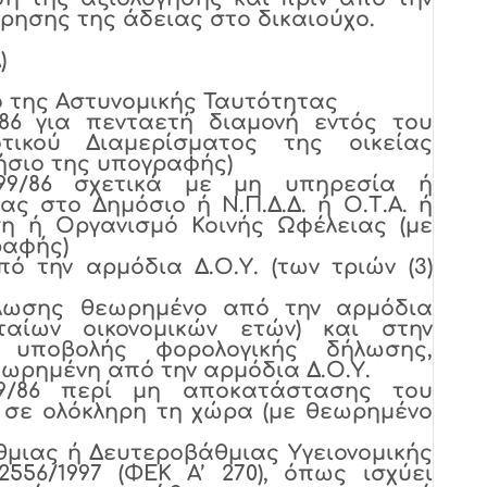
ησης της άδειας στο δικαιούχο.
)
της Αστυνομικής Ταυτότητας
6 για πενταετή διαμονή εντός του
οτικού Διαμερίσματος της οικείας
ήσιο της υπογραφής)
9/86 σχετικά με μη υπηρεσία ή
ς στο Δημόσιο ή Ν.Π.Δ.Δ. ή Ο.Τ.Α. ή
η ή Οργανισμό Κοινής Ωφέλειας (με
ραφής)
 την αρμόδια Δ.Ο.Υ. (των τριών (3)
λωσης θεωρημένο από την αρμόδια
υταίων οικονομικών ετών) και στην
υποβολής φορολογικής δήλωσης,
εωρημένη από την αρμόδια Δ.Ο.Υ.
/86 περί μη αποκατάστασης του
 σε ολόκληρη τη χώρα (με θεωρημένο
μιας ή Δευτεροβάθμιας Υγειονομικής
556/1997 (ΦΕΚ Α’ 270), όπως ισχύει