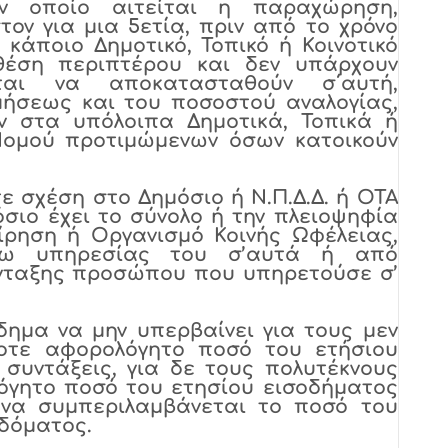
ν οποίο αιτείται η παραχώρηση,
τον για μια 5ετία, πριν από το χρόνο
κάποιο Δημοτικό, Τοπικό ή Κοινοτικό
θέση περιπτέρου και δεν υπάρχουν
ται να αποκατασταθούν σ΄αυτή,
μήσεως και του ποσοστού αναλογίας,
 στα υπόλοιπα Δημοτικά, Τοπικά ή
Νομού προτιμώμενων όσων κατοικούν
 σχέση στο Δημόσιο ή Ν.Π.Δ.Δ. ή ΟΤΑ
σιο έχει το σύνολο ή την πλειοψηφία
ίρηση ή Οργανισμό Κοινής Ωφέλειας,
γω υπηρεσίας του σ’αυτά ή από
νταξης προσώπου που υπηρετούσε σ’
δημα να μην υπερβαίνει για τους μεν
οτε αφορολόγητο ποσό του ετήσιου
συντάξεις, για δε τους πολυτέκνους
όγητο ποσό του ετησίου εισοδήματος
ς να συμπεριλαμβάνεται το ποσό του
ιδόματος.