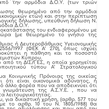
πό την αρμόδια Δ.Ο.Υ. (των τριών
λωσης θεωρημένο από την αρμόδια
οικονομικών ετών) και στην περίπτωση
ογικής δήλωσης, υπεύθυνη δήλωση Ν.
όδια Δ.Ο.Υ.
οκατάστασης του ενδιαφερομένου με
χώρα (με θεωρημένο το γνήσιο της
μιας ή Δευτεροβάθμιας Υγειονομικής
556/1997 (ΦΕΚ Α’ 270), όπως ισχύει
ροκύπτει η πάθηση και το ποσοστό
εμιστών Κύπρου.
πό τη ΔΙΣ/ΓΕΣ, η οποία χορηγείται
ποιητικού τύπου Α’ Στρατολογικού
α Κοινωνικής Πρόνοιας της οικείας
 ότι είναι οικονομικά αδύνατος, ή
ό άλλο φορέα που να αποδεικνύει ότι
 γνωμάτευση της Α.Σ.Υ.Ε. , που να
τα λειτουργικότητας.
 για δικαστική χρήση, (αρθρ. 577 του
ε το αρθρ. 10 του Ν. 1805/1988) θα
η της αξιολόγησης και πριν από την