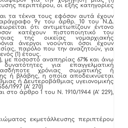
υσης περιπτέρου, οι εξής κατηγορίες
αι τα τέκνα τους εφόσον αυτά έχουν
ράγραφο 9γ του άρθρ. 10 του Ν.Δ.
ωρείται ότι αντιμετωπίζουν έντονο
όσον κατέχουν πιστοποιητικό του
νοιας της οικείας νομαρχιακής
όνια άνεργοι νοούνται όσοι έχουν
σίας, παρόλο που την αναζητούν, για
νός (1) έτους.
), με ποσοστό αναπηρίας 67% και άνω
δυνατότητες για επαγγελματική
ιασδήποτε χρόνιας σωματικής ή
ης ή βλάβης, η οποία αποδεικνύεται
μιας ή Δευτεροβάθμιας υγειονομικής
6/1997 (Α’ 270)
 στο άρθρο 1 του Ν. 1910/1944 (Α’ 229),
αιώματος εκμετάλλευσης περιπτέρου