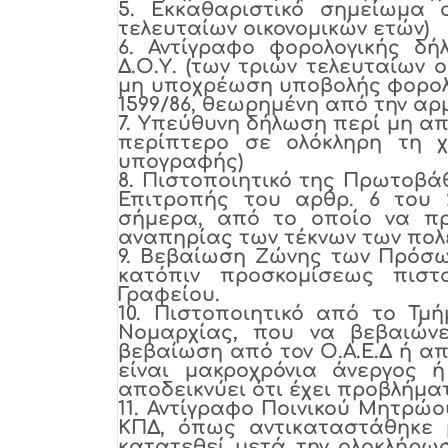
5.
Εκκαθαριστικό σημείωμα α
τελευταίων οικονομικών ετών)
6.
Αντίγραφο φορολογικής δή
Δ.Ο.Υ. (των τριών τελευταίων 
μη υποχρέωση υποβολής φορολ
1599/86, θεωρημένη από την αρμ
7.
Υπεύθυνη δήλωση περί μη απ
περίπτερο σε ολόκληρη τη 
υπογραφής)
8.
Πιστοποιητικό της Πρωτοβάθ
Επιτροπής του αρθρ. 6 του 2
σήμερα, από το οποίο να π
αναπηρίας των τέκνων των πολ
9.
Βεβαίωση Ζώνης των Πρόσω α
κατόπιν προσκομίσεως πιστο
Γραφείου.
10.
Πιστοποιητικό από το Τμήμ
Νομαρχίας, που να βεβαιώνει
βεβαίωση από τον Ο.Α.Ε.Δ ή απ
είναι μακροχρόνια άνεργος ή
αποδεικνύει ότι έχει προβλήμα
11.
Αντίγραφο Ποινικού Μητρώου,
ΚΠΔ, όπως αντικαταστάθηκε μ
κατατεθεί μετά την ολοκλήρωσ