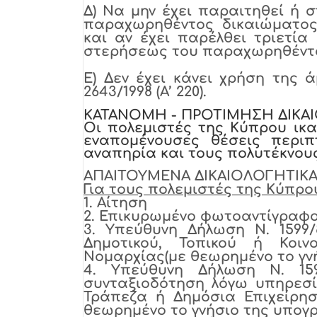
Δ)
Να μην έχει παραιτηθεί ή σ
παραχωρηθέντος δικαιώματος
και αν έχει παρέλθει τριετί
στερήσεως του παραχωρηθέντο
Ε)
Δεν έχει κάνει χρήση της 
2643/1998 (Α’ 220).
ΚΑΤΑΝΟΜΗ - ΠΡΟΤΙΜΗΣΗ ΔΙΚΑ
Οι πολεμιστές της Κύπρου ικα
εναπομένουσες θέσεις περι
αναπηρία και τους πολυτέκνους
ΑΠΑΙΤΟΥΜΕΝΑ ΔΙΚΑΙΟΛΟΓΗΤΙ
Για τους πολεμιστές της Κύπρο
1.
Αίτηση
2.
Επικυρωμένο φωτοαντίγραφο 
3.
Υπεύθυνη Δήλωση Ν. 1599/8
Δημοτικού, Τοπικού ή Κοιν
Νομαρχίας(με θεωρημένο το γν
4.
Υπεύθυνη Δήλωση Ν. 159
συνταξιοδότηση λόγω υπηρεσία
Τράπεζα ή Δημόσια Επιχείρησ
θεωρημένο το γνήσιο της υπογ