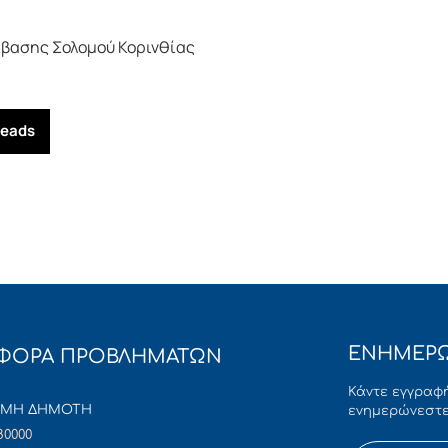
άβασης Σολομού Κορινθίας
reads
ΕΝΗΜΕΡΩ
ΦΟΡΑ ΠΡΟΒΛΗΜΑΤΩΝ
Κάντε εγγραφή
ΜΜΗ ΔΗΜΟΤΗ
ενημερώνεστε
80000