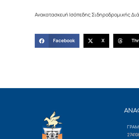
Ανακατασκευή Ισόπεδης Σιδηροδρομικής Δι
Facebook
X
Th
ΑΝΑ
ΓΡΑ
27410