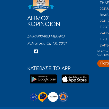
ΤΗΛΕ
27413
ΒΛΑΒ
ΔΗΜΟΣ
27411
ΚΟΡΙΝΘΙΩΝ
ΠΡΩΤ
27413
ΔΗΜΑΡΧΙΑΚΟ ΜΕΓΑΡΟ
ΠΡΩΤ
Κολιάτσου 32, Τ.Κ. 20131
27413
Mέσω 
αιτημ
Πατ
ΚΑΤΕΒΑΣΕ ΤΟ APP