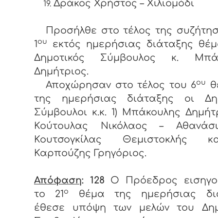
Δράκος Χρήστος – Χιλιομόδ
Προσήλθε στο τέλος της συζήτη
ου
1
εκτός ημερήσιας διάταξης θέμ
Δημοτικός Σύμβουλος κ. Μπά
Δημήτριος.
ου
Αποχώρησαν στο τέλος του 6
θ
της ημερήσιας διάταξης οι Δημ
Σύμβουλοι κ.κ. 1) Μπάκουλης Δημήτρ
Κούτουλας Νικόλαος – Αθανάσι
Κουτσογκίλας Θεμιστοκλής κ
Καρπούζης Γρηγόριος.
Απόφαση
: 128
Ο Πρόεδρος εισηγο
ο
το 21
θέμα της ημερήσιας δι
έθεσε υπόψη των μελών του Δημ