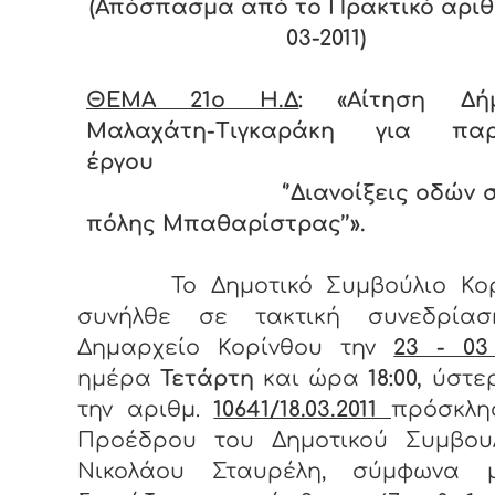
(Απόσπασμα από το Πρακτικό αριθ.
03-2011)
ΘΕΜΑ 21
o Η.Δ
: «
Αίτηση Δή
Μαλαχάτη-Τιγκαράκη για πα
έργου
‘’Διανοίξεις οδών 
πόλης Μπαθαρίστρας’’».
Το Δημοτικό Συμβούλιο Κο
συνήλθε σε τακτική συνεδρία
Δημαρχείο Κορίνθου την
23 - 03
ημέρα
Τετάρτη
και ώρα
18:00,
ύστε
την αριθμ.
10641/18.03.2011
πρόσκλη
Προέδρου του Δημοτικού Συμβουλ
Νικολάου Σταυρέλη, σύμφωνα 