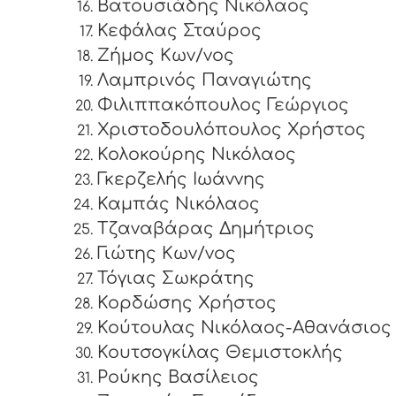
Βατουσιάδης Νικόλαος
Κεφάλας Σταύρος
Ζήμος Κων/νος
Λαμπρινός Παναγιώτης
Φιλιππακόπουλος Γεώργιος
Χριστοδουλόπουλος Χρήστος
Κολοκούρης Νικόλαος
Γκερζελής Ιωάννης
Καμπάς Νικόλαος
Τζαναβάρας Δημήτριος
Γιώτης Κων/νος
Τόγιας Σωκράτης
Κορδώσης Χρήστος
Κούτουλας Νικόλαος-Αθανάσιος
Κουτσογκίλας Θεμιστοκλής
Ρούκης Βασίλειος