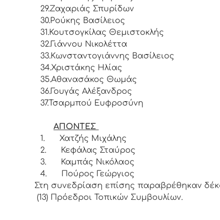
29.
Ζαχαριάς Σπυρίδων
30.
Ρούκης Βασίλειος
31.
Κουτσογκίλας Θεμιστοκλής
32.
Γιάννου Νικολέττα
33.
Κωνσταντογιάννης Βασίλειος
34.
Χριστάκης Ηλίας
35.
Αθανασάκος Θωμάς
36.
Γουγάς Αλέξανδρος
37.
Τσαρμπού Ευφροσύνη
ΑΠΟΝΤΕΣ
1.
Χατζής Μιχάλης
2.
Κεφάλας Σταύρος
3.
Καμπάς Νικόλαος
4.
Πούρος Γεώργιος
Στη συνεδρίαση επίσης παραβρέθηκαν δέκ
(13) Πρόεδροι Τοπικών Συμβουλίων.