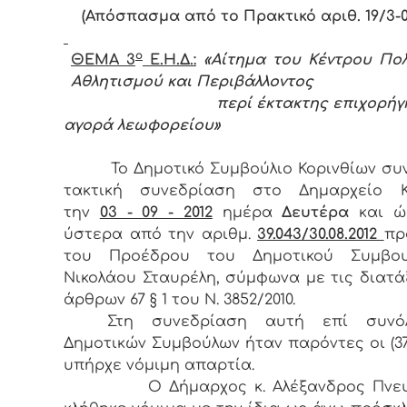
(Απόσπασμα από το Πρακτικό αριθ. 19/3-09
ο
ΘΕΜΑ 3
Ε.Η.Δ.:
«Αίτημα του Κέντρου Πολ
Αθλητισμού και Περιβάλλοντος
περί έκτακτης επιχορήγ
αγορά λεωφορείου»
Το Δημοτικό Συμβούλιο Κορινθίων συ
τακτική συνεδρίαση στο Δημαρχείο Κ
την
03 - 09 - 2012
ημέρα
Δευτέρα
και 
ύστερα από την αριθμ.
39.043/30.08.2012
πρ
του Προέδρου του Δημοτικού Συμβου
Νικολάου Σταυρέλη, σύμφωνα με τις διατά
άρθρων 67 § 1 του Ν. 3852/2010.
Στη συνεδρίαση αυτή επί συνόλ
Δημοτικών Συμβούλων ήταν παρόντες οι (37)
υπήρχε νόμιμη απαρτία.
Ο Δήμαρχος κ. Αλέξανδρος Πνευμ