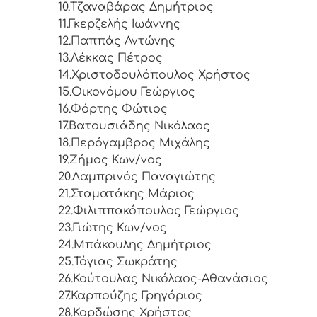
10.
Τζαναβάρας Δημήτριος
11.
Γκερζελής Ιωάννης
12.
Παππάς Αντώνης
13.
Λέκκας Πέτρος
14.
Χριστοδουλόπουλος Χρήστος
15.
Οικονόμου Γεώργιος
16.
Φόρτης Φώτιος
17.
Βατουσιάδης Νικόλαος
18.
Περόγαμβρος Μιχάλης
19.
Ζήμος Κων/νος
20.
Λαμπρινός Παναγιώτης
21.
Σταματάκης Μάριος
22.
Φιλιππακόπουλος Γεώργιος
23.
Γιώτης Κων/νος
24.
Μπάκουλης Δημήτριος
25.
Τόγιας Σωκράτης
26.
Κούτουλας Νικόλαος-Αθανάσιος
27.
Καρπούζης Γρηγόριος
28.
Κορδώσης Χρήστος