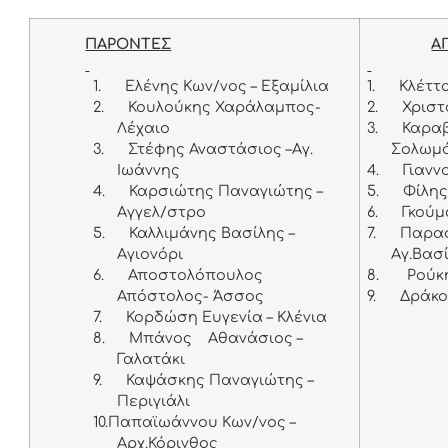
ΠΑΡΟΝΤΕΣ
Α
1.
Ελένης Κων/νος – Εξαμίλια
1.
Κλέττ
2.
Κουλούκης Χαράλαμπος-
2.
Χριστ
Λέχαιο
3.
Καραβ
3.
Στέφης Αναστάσιος –Αγ.
Σολωμ
Ιωάννης
4.
Γιανν
4.
Καρσιώτης Παναγιώτης –
5.
Φίλης
Αγγελ/στρο
6.
Γκούμ
5.
Καλλιμάνης Βασίλης –
7.
Παρασ
Αγιονόρι
Αγ.Βασ
6.
Αποστολόπουλος
8.
Ρούκη
Απόστολος- Άσσος
9.
Δράκο
7.
Κορδώση Ευγενία – Κλένια
8.
Μπάνος Αθανάσιος –
Γαλατάκι
9.
Καψάσκης Παναγιώτης –
Περιγιάλι
10.
Παπαϊωάννου Κων/νος –
Αρχ.Κόρινθος