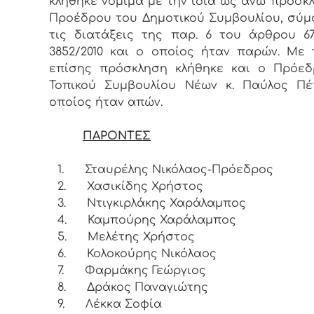
κλήθηκε νόμιμα με την ίδια ως άνω πρόσκ
Προέδρου του Δημοτικού Συμβουλίου, σύ
τις διατάξεις της παρ. 6 του άρθρου 6
3852/2010 και ο οποίος ήταν παρών. Με 
επίσης πρόσκληση κλήθηκε και ο Πρόεδ
Τοπικού Συμβουλίου Νέων κ. Παύλος Πέ
οποίος ήταν απών.
ΠΑΡΟΝΤΕΣ
1.
Σταυρέλης Νικόλαος-Πρόεδρος
2.
Χασικίδης Χρήστος
3.
Ντιγκιρλάκης Χαράλαμπος
4.
Καμπούρης Χαράλαμπος
5.
Μελέτης Χρήστος
6.
Κολοκούρης Νικόλαος
7.
Φαρμάκης Γεώργιος
8.
Δράκος Παναγιώτης
9.
Λέκκα Σοφία